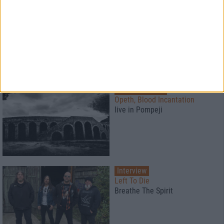
Konzertbericht
Metal Lake Festival 2026
Schwermetall am See
Konzertbericht
Opeth, Blood Incantation
live in Pompeji
Interview
Left To Die
Breathe The Spirit