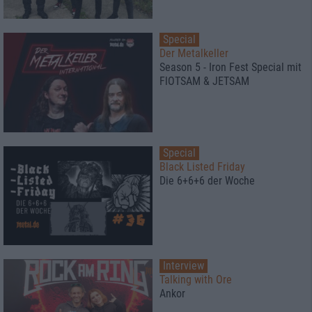
Special
Der Metalkeller
Season 5 - Iron Fest Special mit
FlOTSAM & JETSAM
Special
Black Listed Friday
Die 6+6+6 der Woche
Interview
Talking with Ore
Ankor