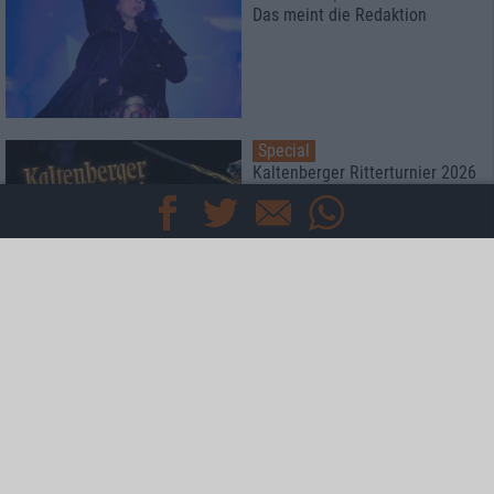
Das meint die Redaktion
Special
Kaltenberger Ritterturnier 2026
Konzertbericht
Zappenduster 2026
familiäre Atmosphäre mit
Industrie-Romantik