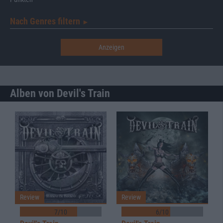
Nach Genres filtern
►︎
Alben von Devil's Train
Review
Review
7/10
6/10