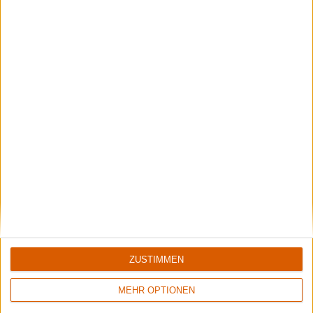
ZUSTIMMEN
5/10
8/10
Flowers Of Rust
Xandria
Crude Exhibitions Of The Soul
Eclipse
MEHR OPTIONEN