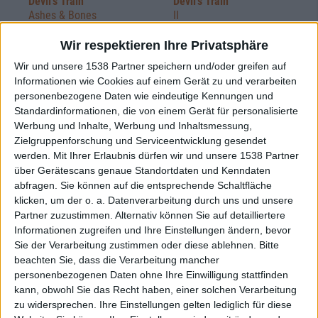
Devil's Train
Devil's Train
Ashes & Bones
II
Wir respektieren Ihre Privatsphäre
Wir und unsere 1538 Partner speichern und/oder greifen auf
Informationen wie Cookies auf einem Gerät zu und verarbeiten
personenbezogene Daten wie eindeutige Kennungen und
Standardinformationen, die von einem Gerät für personalisierte
Werbung und Inhalte, Werbung und Inhaltsmessung,
Zielgruppenforschung und Serviceentwicklung gesendet
werden.
Mit Ihrer Erlaubnis dürfen wir und unsere 1538 Partner
Review
über Gerätescans genaue Standortdaten und Kenndaten
abfragen. Sie können auf die entsprechende Schaltfläche
8/10
klicken, um der o. a. Datenverarbeitung durch uns und unsere
Devil's Train
Partner zuzustimmen. Alternativ können Sie auf detailliertere
Devil's Train
Informationen zugreifen und Ihre Einstellungen ändern, bevor
Sie der Verarbeitung zustimmen oder diese ablehnen.
Bitte
beachten Sie, dass die Verarbeitung mancher
personenbezogenen Daten ohne Ihre Einwilligung stattfinden
Weitere Artikel zu Devil's Train
kann, obwohl Sie das Recht haben, einer solchen Verarbeitung
zu widersprechen. Ihre Einstellungen gelten lediglich für diese