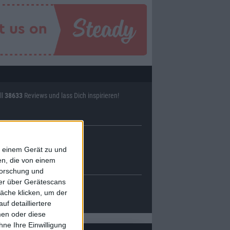
ll
38633
Reviews und lass Dich inspirieren!
f einem Gerät zu und
n, die von einem
forschung und
ner über Gerätescans
äche klicken, um der
f detailliertere
men oder diese
ne Ihre Einwilligung