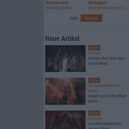
Mountainscape
Meshuggah
Traversing Realms
Destroy Erase Improve: 30th Anniversary Edition
Mehr
Reviews
Neue Artikel
News
Broilers
müssen ihre Open Airs
verschieben
News
Die Apokalyptischen
Reiter
wagen sich in den Black
Metal
News
Desaster
mit allen Details zum
neuen Album