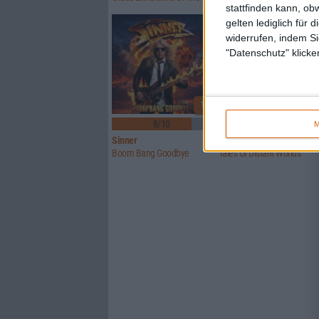
stattfinden kann, ob
gelten lediglich für 
widerrufen, indem Si
"Datenschutz" klicke
1
8/10
6/10
M
Sinner
Crusade Of Bards
Boom Bang Goodbye
Tales Of Distant Worlds