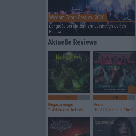
Wisdom Tooth Festival 2026
Der große Bericht zum sympathischen kleinen
Festival.
Aktuelle Reviews
1
7/10
8/10
Megascavenger
Nestor
Toxic Noxious Undeath
Live At Gothenburg Film Studios