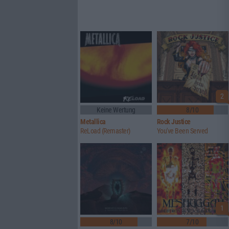
2
Keine Wertung
8/10
Metallica
Rock Justice
ReLoad (Remaster)
You've Been Served
1
8/10
7/10