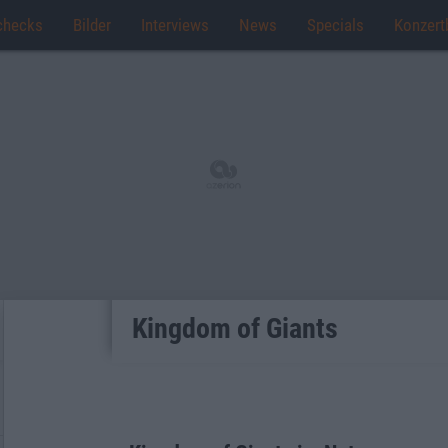
checks
Bilder
Interviews
News
Specials
Konzert
Kingdom of Giants