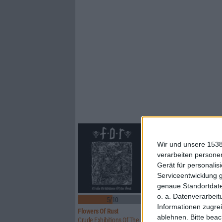
Wir und unsere 1538
verarbeiten persone
Gerät für personali
Serviceentwicklung 
genaue Standortdate
o. a. Datenverarbeit
5/10
8/10
Informationen zugrei
Flowers Of Rust
Xandria
ablehnen.
Bitte bea
Crude Exhibitions Of The Soul
Eclipse