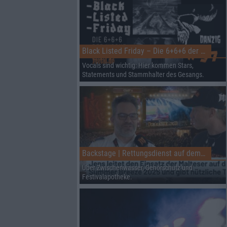
Black Listed Friday – Die 6+6+6 der Woche
Vocals sind wichtig: Hier kommen Stars,
Statements und Stammhalter des Gesangs.
Backstage | Rettungsdienst auf dem Summer Breeze
Über Zwischenwasser, Gehörschutz und
Festivalapotheke.