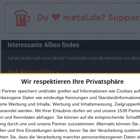
Interessante Alben finden
Auf der Suche nach neuer Mucke? Durchsuche unser Review-Archiv mit aktue
Nach Wertung filtern
▼︎
Wir respektieren Ihre Privatsphäre
von
bis
Punkten
 Partner speichern und/oder greifen auf Informationen wie Cookies au
nbezogene Daten wie eindeutige Kennungen und Standardinformatione
Nach Genres filtern
►︎
sierte Werbung und Inhalte, Werbung und Inhaltsmessung, Zielgruppen
gesendet werden.
Mit Ihrer Erlaubnis dürfen wir und unsere 1538 Part
n und Kenndaten abfragen. Sie können auf die entsprechende Schaltfl
ung durch uns und unsere Partner zuzustimmen. Alternativ können Sie au
fen und Ihre Einstellungen ändern, bevor Sie der Verarbeitung zustim
chten Sie, dass die Verarbeitung mancher personenbezogenen Daten oh