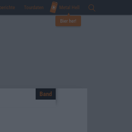
berichte
Tourdaten
Metal Hell
Bier her!
Band