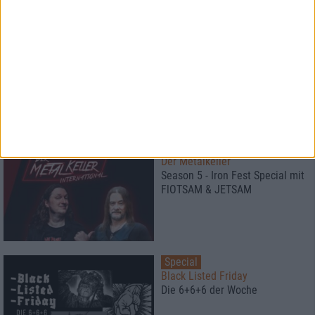
Interview
Left To Die
Breathe The Spirit
Special
Der Metalkeller
Season 5 - Iron Fest Special mit
FlOTSAM & JETSAM
Special
Black Listed Friday
Die 6+6+6 der Woche