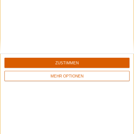
5/10
8/10
Flowers Of Rust
Xandria
Crude Exhibitions Of The Soul
Eclipse
ZUSTIMMEN
MEHR OPTIONEN
1
8/10
6/10
Sinner
Crusade Of Bards
Boom Bang Goodbye
Tales Of Distant Worlds