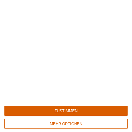
7/10
9/10
Volbeat
Demon
Servant Of The Mind
Night Of The Demon
94
8/10
8/10
Dream Tröll
The Muslims
Realm Of The Tormentör
Fuck These Fuckin Fascists
ZUSTIMMEN
MEHR OPTIONEN