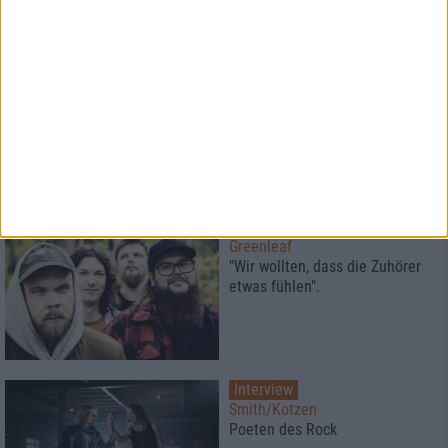
Interview
Wolvennest
Es ist so tief und schön wie
sinnlos
Interview
Greenleaf
"Wir wollten, dass die Zuhörer
etwas fühlen".
Interview
Smith/Kotzen
Poeten des Rock