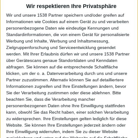
SOCIAL DISTORTION sind Gewohnheitstiere
Wir respektieren Ihre Privatsphäre
Wir und unsere 1538 Partner speichern und/oder greifen auf
Ähnlich wie der Leopard, der das Cover von „Born To Kill“
Informationen wie Cookies auf einem Gerät zu und verarbeiten
personenbezogene Daten wie eindeutige Kennungen und
ziert, verlassen SOCIAL DISTORTION ihr Revier auch
Standardinformationen, die von einem Gerät für personalisierte
weiterhin kaum. Das ist vor allem bei Tracks wie „No Way
Werbung und Inhalte, Werbung und Inhaltsmessung,
Out“, mit seinem simplen Arrangement und dem
Zielgruppenforschung und Serviceentwicklung gesendet
flirrenden, von jeder Pentatonik fernbleibenden Solo zu
werden.
Mit Ihrer Erlaubnis dürfen wir und unsere 1538 Partner
bemerken. Aber auch „Tonight“ ist ein Song, der auf
über Gerätescans genaue Standortdaten und Kenndaten
jedem SD-Album mindestens einmal schon zu hören
abfragen. Sie können auf die entsprechende Schaltfläche
gewesen ist und dadurch die ganz große Sehnsucht und
klicken, um der o. a. Datenverarbeitung durch uns und unsere
Partner zuzustimmen. Alternativ können Sie auf detailliertere
Melancholie hervorruft. Sehnsucht nach alten,
Informationen zugreifen und Ihre Einstellungen ändern, bevor
unbeschwerten Zeiten, in denen es zwar auch Kriege,
Sie der Verarbeitung zustimmen oder diese ablehnen.
Bitte
Armut und Hungersnöte gab, wir das alles im
beachten Sie, dass die Verarbeitung mancher
jugendlichen Übermut nicht mitbekommen haben. Zu
personenbezogenen Daten ohne Ihre Einwilligung stattfinden
beschäftigt waren wir damit unsere eigenen Probleme zu
kann, obwohl Sie das Recht haben, einer solchen Verarbeitung
lösen (Pickel auf der Nase, das erste Date, das erste Mal
zu widersprechen. Ihre Einstellungen gelten lediglich für diese
besoffen sein, die erste Rauferei).
Website. Sie können Ihre Einstellungen jederzeit ändern oder
Ihre Einwilligung widerrufen, indem Sie zu dieser Website