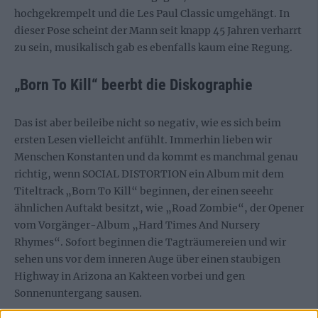
hochgekrempelt und die Les Paul Classic umgehängt. In
dieser Pose scheint der Mann seit knapp 45 Jahren verharrt
zu sein, musikalisch gab es ebenfalls kaum eine Regung.
„Born To Kill“ beerbt die Diskographie
Das ist aber beileibe nicht so negativ, wie es sich beim
ersten Lesen vielleicht anfühlt. Immerhin lieben wir
Menschen Konstanten und da kommt es manchmal genau
richtig, wenn SOCIAL DISTORTION ein Album mit dem
Titeltrack „Born To Kill“ beginnen, der einen seeehr
ähnlichen Auftakt besitzt, wie „Road Zombie“, der Opener
vom Vorgänger-Album „Hard Times And Nursery
Rhymes“. Sofort beginnen die Tagträumereien und wir
sehen uns vor dem inneren Auge über einen staubigen
Highway in Arizona an Kakteen vorbei und gen
Sonnenuntergang sausen.