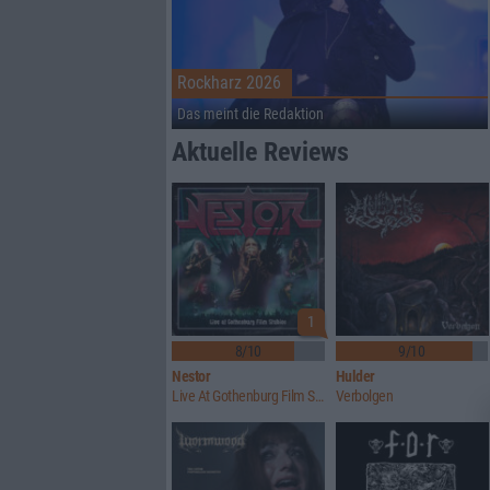
Rockharz 2026
Das meint die Redaktion
Aktuelle Reviews
1
8/10
9/10
Nestor
Hulder
Live At Gothenburg Film Studios
Verbolgen