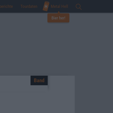
berichte
Tourdaten
Metal Hell
Bier her!
Band