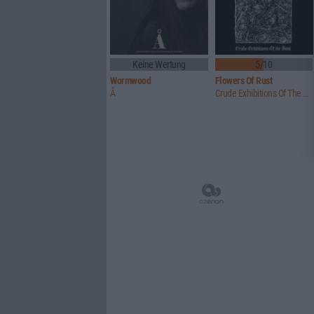
Keine Wertung
5/10
Wormwood
Flowers Of Rust
Å
Crude Exhibitions Of The Soul