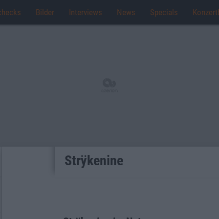
checks
Bilder
Interviews
News
Specials
Konzert
Strÿkenine