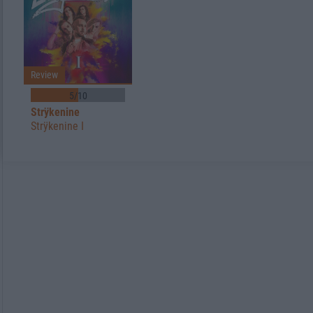
Review
5/10
Strÿkenine
Strÿkenine I