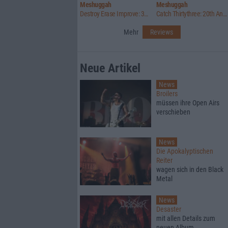
Meshuggah
Meshuggah
Destroy Erase Improve: 30th Anniversary Edition
Catch Thirtythree: 20th Anniversary Edition
Mehr
Reviews
Neue Artikel
News
Broilers
müssen ihre Open Airs
verschieben
News
Die Apokalyptischen
Reiter
wagen sich in den Black
Metal
News
Desaster
mit allen Details zum
neuen Album