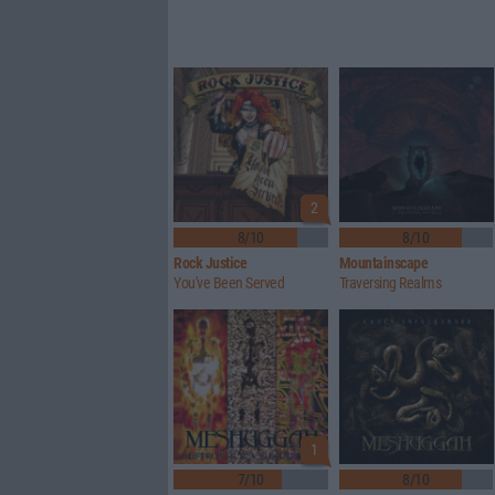
2
8/10
8/10
Rock Justice
Mountainscape
You've Been Served
Traversing Realms
1
7/10
8/10