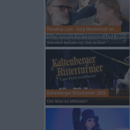
Paradise Lost - Greg Mackintosh im Interview auf dem RHZ
2000er, tech-talk und das Geheimnis hiter der 10-
Sekunden-Melodie von "One Second"
Kaltenberger Ritterturnier 2026
Eine Reise ins Mittelalter!