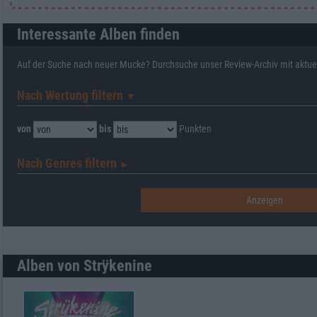
Interessante Alben finden
Auf der Suche nach neuer Mucke? Durchsuche unser Review-Archiv mit aktue
Nach Wertung filtern
▼︎
von
bis
Punkten
Nach Genres filtern
►︎
Alben von Strÿkenine