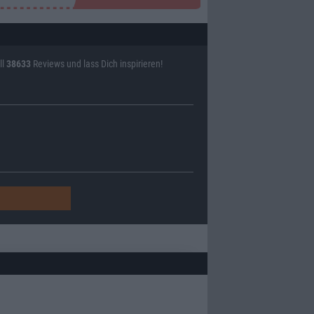
ll
38633
Reviews und lass Dich inspirieren!