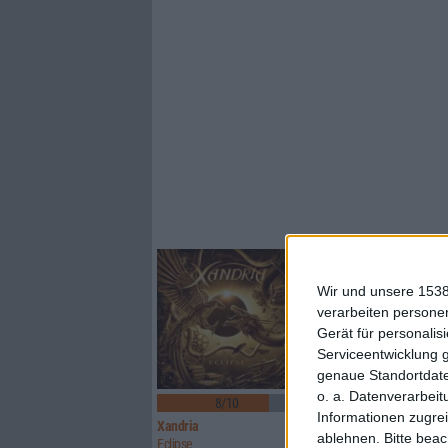
Wir und unsere 1538
verarbeiten persone
Gerät für personali
Serviceentwicklung 
genaue Standortdate
1
o. a. Datenverarbeit
8/10
8/10
Informationen zugrei
Xandria
Sinner
ablehnen.
Bitte bea
Eclipse
Boom Bang Goodbye