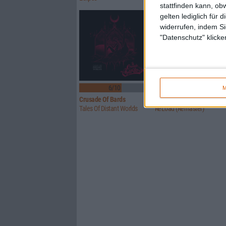
stattfinden kann, ob
gelten lediglich für 
widerrufen, indem Si
"Datenschutz" klicke
6/10
Keine Wertung
M
Crusade Of Bards
Metallica
Tales Of Distant Worlds
ReLoad (Remaster)