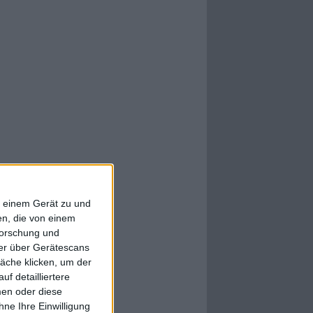
f einem Gerät zu und
n, die von einem
forschung und
ner über Gerätescans
äche klicken, um der
f detailliertere
men oder diese
ne Ihre Einwilligung