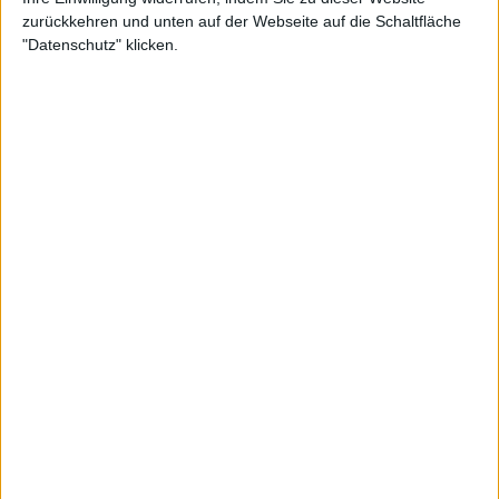
zurückkehren und unten auf der Webseite auf die Schaltfläche
"Datenschutz" klicken.
Review
6/10
The Privateer
Facing The Tempest
Aktuell