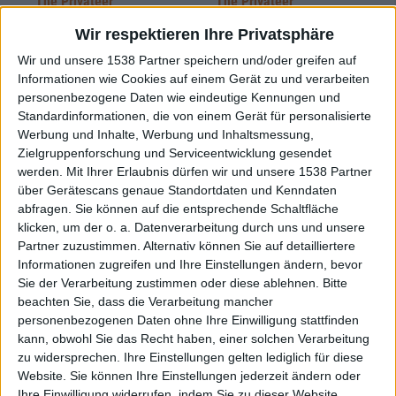
The Privateer
The Privateer
Kingdom Of Exiles
The Goldsteen Lay
Wir respektieren Ihre Privatsphäre
Wir und unsere 1538 Partner speichern und/oder greifen auf
Informationen wie Cookies auf einem Gerät zu und verarbeiten
personenbezogene Daten wie eindeutige Kennungen und
Standardinformationen, die von einem Gerät für personalisierte
Werbung und Inhalte, Werbung und Inhaltsmessung,
Zielgruppenforschung und Serviceentwicklung gesendet
werden.
Mit Ihrer Erlaubnis dürfen wir und unsere 1538 Partner
über Gerätescans genaue Standortdaten und Kenndaten
Review
1
Review
1
abfragen. Sie können auf die entsprechende Schaltfläche
klicken, um der o. a. Datenverarbeitung durch uns und unsere
5/10
6/10
Partner zuzustimmen. Alternativ können Sie auf detailliertere
The Privateer
The Privateer
Informationen zugreifen und Ihre Einstellungen ändern, bevor
Monolith
Facing The Tempest
Sie der Verarbeitung zustimmen oder diese ablehnen.
Bitte
beachten Sie, dass die Verarbeitung mancher
personenbezogenen Daten ohne Ihre Einwilligung stattfinden
kann, obwohl Sie das Recht haben, einer solchen Verarbeitung
zu widersprechen. Ihre Einstellungen gelten lediglich für diese
Website. Sie können Ihre Einstellungen jederzeit ändern oder
Ihre Einwilligung widerrufen, indem Sie zu dieser Website