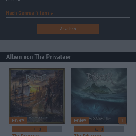
Nach Genres filtern
►︎
Alben von The Privateer
Review
Review
1
7/10
6/10