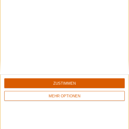
ZUSTIMMEN
5/10
8/10
Flowers Of Rust
Xandria
Crude Exhibitions Of The Soul
Eclipse
MEHR OPTIONEN