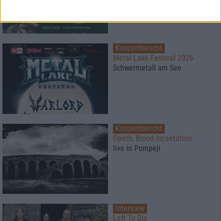
Konzertbericht
Metal Lake Festival 2026
Schwermetall am See
Konzertbericht
Opeth, Blood Incantation
live in Pompeji
Interview
Left To Die