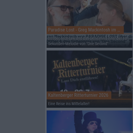
Paradise Lost - Greg Mackintosh im Interview auf dem RHZ
2000er, tech-talk und das Geheimnis hiter der 10-
Sekunden-Melodie von "One Second"
Kaltenberger Ritterturnier 2026
Eine Reise ins Mittelalter!