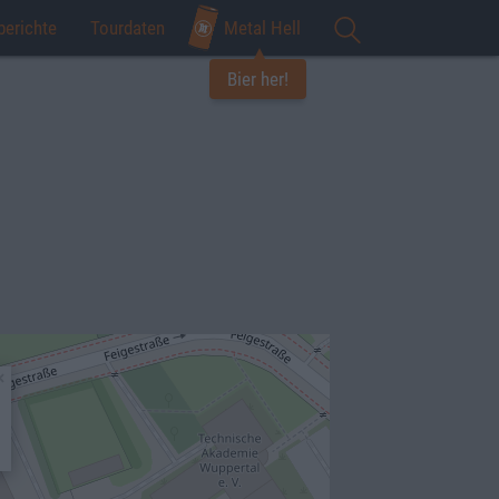
berichte
Tourdaten
Metal Hell
Bier her!
×