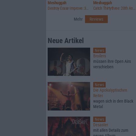
Meshuggah
Meshuggah
Destroy Erase Improve: 30th Anniversary Edition
Catch Thirtythree: 20th Anniversary Edition
Mehr
Reviews
Neue Artikel
News
Broilers
müssen ihre Open Airs
verschieben
News
Die Apokalyptischen
Reiter
wagen sich in den Black
Metal
News
Desaster
mit allen Details zum
neuen Album