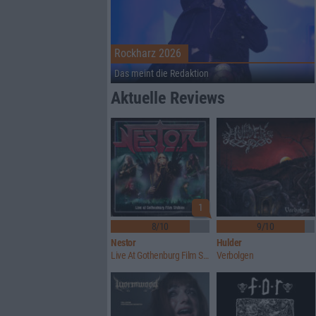
Rockharz 2026
Das meint die Redaktion
Aktuelle Reviews
1
8/10
9/10
Nestor
Hulder
Live At Gothenburg Film Studios
Verbolgen