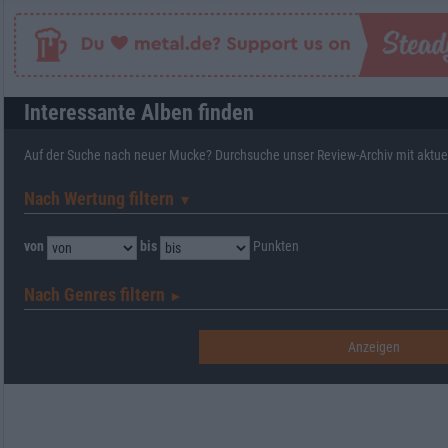
Interessante Alben finden
Auf der Suche nach neuer Mucke? Durchsuche unser Review-Archiv mit aktue
Nach Wertung filtern
▼︎
von
bis
Punkten
Nach Genres filtern
►︎