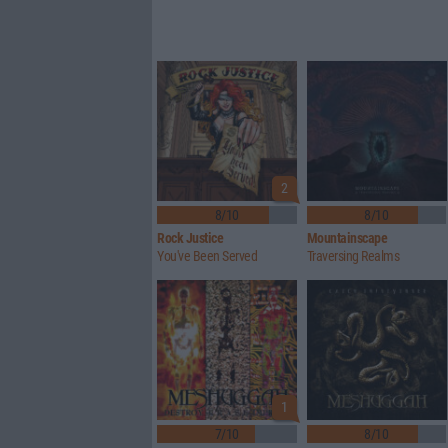
2
8/10
8/10
Rock Justice
Mountainscape
You've Been Served
Traversing Realms
1
7/10
8/10