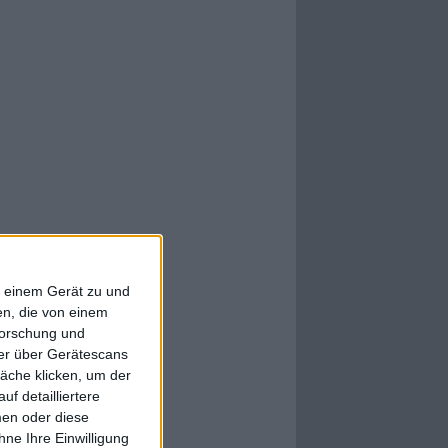
f einem Gerät zu und
n, die von einem
forschung und
ner über Gerätescans
äche klicken, um der
f detailliertere
men oder diese
ne Ihre Einwilligung