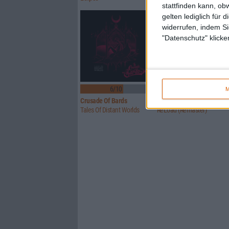
stattfinden kann, ob
gelten lediglich für 
widerrufen, indem Si
"Datenschutz" klicke
6/10
Keine Wertung
M
Crusade Of Bards
Metallica
Tales Of Distant Worlds
ReLoad (Remaster)