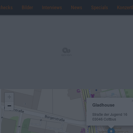
checks
Bilder
Interviews
News
Specials
Konzert
+
Gladhouse
−
Straße der Jugend 16
03046 Cottbus