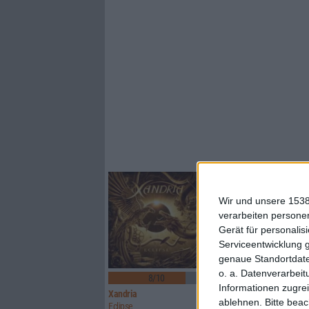
Wir und unsere 1538
verarbeiten persone
Gerät für personali
Serviceentwicklung 
genaue Standortdate
1
o. a. Datenverarbeit
8/10
8/10
Informationen zugrei
Xandria
Sinner
ablehnen.
Bitte bea
Eclipse
Boom Bang Goodbye