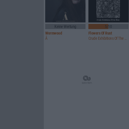
Keine Wertung
5/10
Wormwood
Flowers Of Rust
Å
Crude Exhibitions Of The Soul