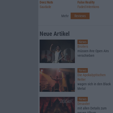
Deez Nuts
False Reality
Saudade
Faded Intentions
Mehr
Reviews
Neue Artikel
News
Broilers
müssen ihre Open Airs
verschieben
News
Die Apokalyptischen
Reiter
wagen sich in den Black
Metal
News
Desaster
mit allen Details zum
neuen Album