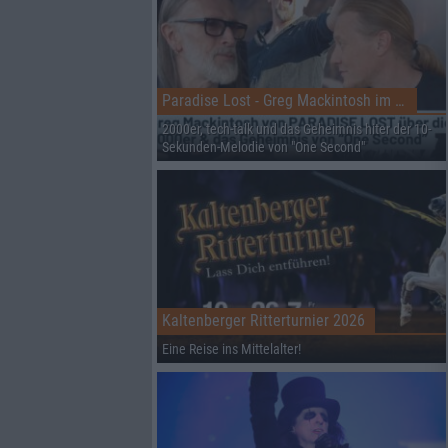
Paradise Lost - Greg Mackintosh im Interview auf dem RHZ
2000er, tech-talk und das Geheimnis hiter der 10-
Sekunden-Melodie von "One Second"
Kaltenberger Ritterturnier 2026
Eine Reise ins Mittelalter!