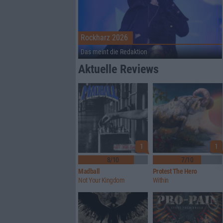
Rockharz 2026
Das meint die Redaktion
Aktuelle Reviews
1
1
8/10
7/10
Madball
Protest The Hero
Not Your Kingdom
Within