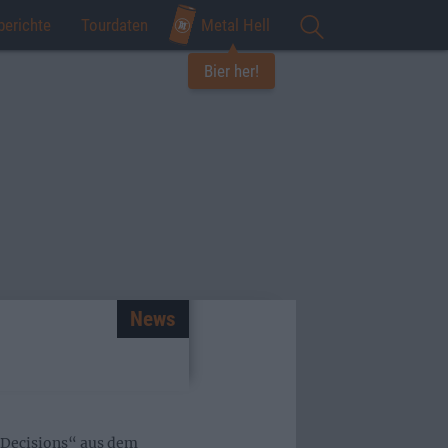
berichte
Tourdaten
Metal Hell
Bier her!
News
„Decisions“ aus dem