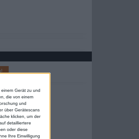
!
f einem Gerät zu und
n, die von einem
forschung und
ner über Gerätescans
äche klicken, um der
f detailliertere
men oder diese
ne Ihre Einwilligung