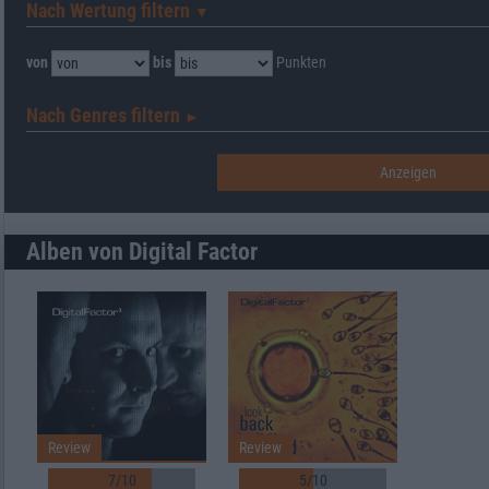
Nach Wertung filtern
▼︎
von
bis
Punkten
Nach Genres filtern
►︎
Alben von Digital Factor
Review
Review
7/10
5/10