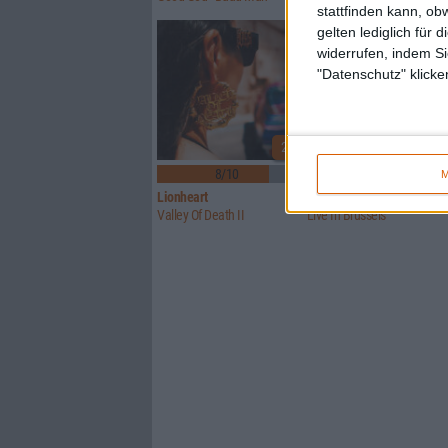
stattfinden kann, ob
gelten lediglich für 
widerrufen, indem Si
"Datenschutz" klicke
2
8/10
Keine Wertung
M
Lionheart
Brutus (BE)
Valley Of Death II
Live In Brussels