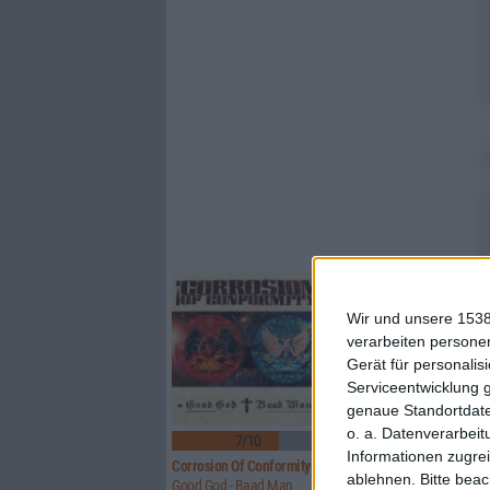
Wir und unsere 1538
verarbeiten persone
Gerät für personali
Serviceentwicklung 
genaue Standortdate
2
o. a. Datenverarbeit
7/10
8/10
Informationen zugrei
Corrosion Of Conformity
Rosa Faenskap
ablehnen.
Bitte bea
Good God - Baad Man
Ingenting Forblir