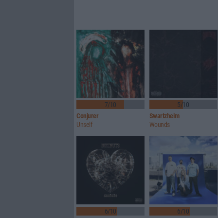
7/10
5/10
Conjurer
Swartzheim
Unself
Wounds
6/10
6/10