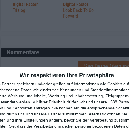
Digital Factor
Digital Factor
Trialog
Look Back To Go
Forward
Kommentare
Sag Deine Meinung
Wir respektieren Ihre Privatsphäre
 Partner speichern und/oder greifen auf Informationen wie Cookies au
nbezogene Daten wie eindeutige Kennungen und Standardinformatione
sierte Werbung und Inhalte, Werbung und Inhaltsmessung, Zielgruppen
gesendet werden.
Mit Ihrer Erlaubnis dürfen wir und unsere 1538 Part
n und Kenndaten abfragen. Sie können auf die entsprechende Schaltfl
ung durch uns und unsere Partner zuzustimmen. Alternativ können Sie au
fen und Ihre Einstellungen ändern, bevor Sie der Verarbeitung zustim
chten Sie, dass die Verarbeitung mancher personenbezogenen Daten oh