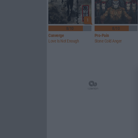
1
8/10
8/10
Converge
Pro-Pain
Love Is Not Enough
Stone Cold Anger