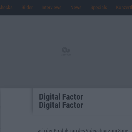
checks
Bilder
Interviews
News
Specials
Konzert
Digital Factor
Digital Factor
ach der Produktion des Videoclips zum Song 