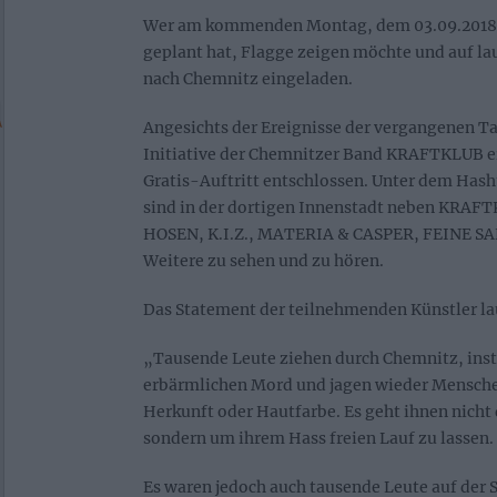
Wer am kommenden Montag, dem 03.09.2018 
geplant hat, Flagge zeigen möchte und auf lau
nach Chemnitz eingeladen.
Angesichts der Ereignisse der vergangenen Ta
Initiative der Chemnitzer Band KRAFTKLUB e
Gratis-Auftritt entschlossen. Unter dem Has
sind in der dortigen Innenstadt neben KRA
HOSEN, K.I.Z., MATERIA & CASPER, FEINE S
Weitere zu sehen und zu hören.
Das Statement der teilnehmenden Künstler la
„Tausende Leute ziehen durch Chemnitz, inst
erbärmlichen Mord und jagen wieder Mensche
Herkunft oder Hautfarbe. Es geht ihnen nicht
sondern um ihrem Hass freien Lauf zu lassen.
Es waren jedoch auch tausende Leute auf der S