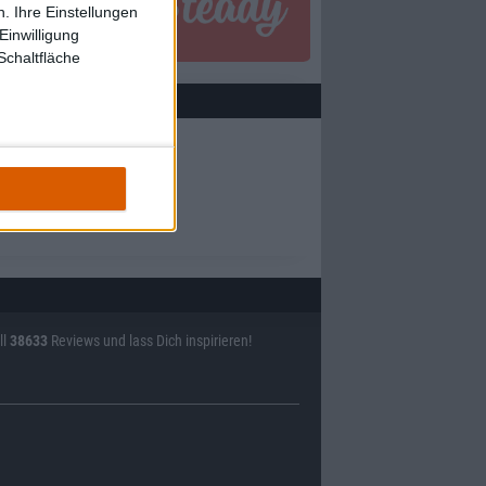
. Ihre Einstellungen
Einwilligung
Schaltfläche
ll
38633
Reviews und lass Dich inspirieren!