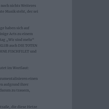
noch nichts Weiteres
te Musik steht, der sei
ge haben sich auf
inige Acts zu einem
htag „Wir sind mehr“
FTKLUB auch DIE TOTEN
AHNE FISCHFILET und
utet im Wortlaut:
rumentalisieren einen
n aufgrund ihrer
 darum zu trauern,
traße, die diese Hetze