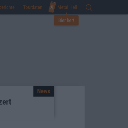
berichte
Tourdaten
Metal Hell
Bier her!
News
zert