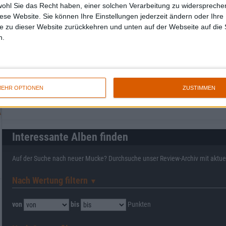
wohl Sie das Recht haben, einer solchen Verarbeitung zu widersprechen
diese Website. Sie können Ihre Einstellungen jederzeit ändern oder Ihre 
e zu dieser Website zurückkehren und unten auf der Webseite auf die 
n.
Mehr zu Die Toten Hosen
BAND
DIE TOTEN HOSEN
EHR OPTIONEN
ZUSTIMMEN
STILE
HIP HOP
,
PUNK ROCK
Interessante Alben finden
Auf der Suche nach neuer Mucke? Durchsuche unser Review-Archiv mit aktue
Nach Wertung filtern
▼︎
von
bis
Punkten