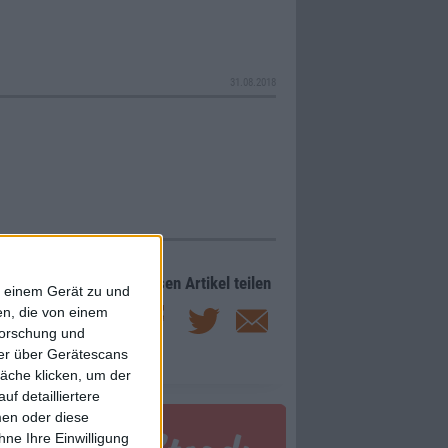
31.08.2018
Diesen Artikel teilen
f einem Gerät zu und
n, die von einem
forschung und
ner über Gerätescans
äche klicken, um der
f detailliertere
men oder diese
ne Ihre Einwilligung