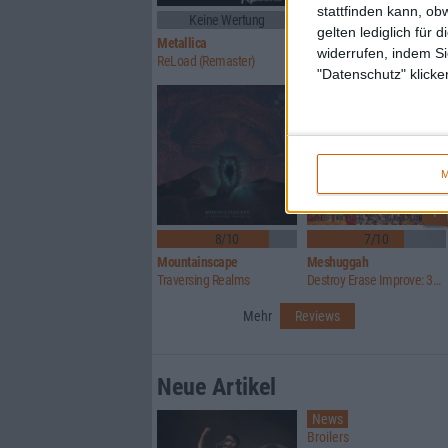
stattfinden kann, ob
Keine Wertung
8/10
gelten lediglich für 
Metallica
Rock Justice
widerrufen, indem Si
ReLoad (Remaster)
You've Been Served
"Datenschutz" klicke
M
1
8/10
7/10
Mountainscape
Meshuggah
Traversing Realms
Destroy Erase Improve: 30th Anniversary Edition
Mehr
Reviews
Neue Artikel
News
Broilers