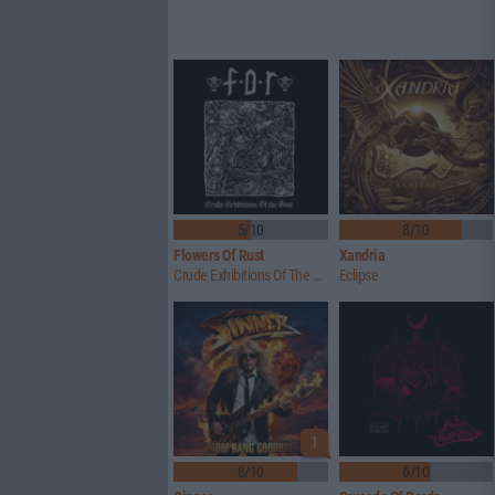
5/10
8/10
Flowers Of Rust
Xandria
Crude Exhibitions Of The Soul
Eclipse
1
8/10
6/10