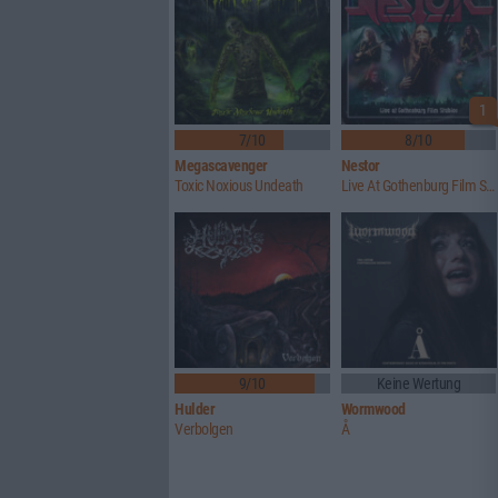
1
7/10
8/10
Megascavenger
Nestor
Toxic Noxious Undeath
Live At Gothenburg Film Studios
9/10
Keine Wertung
Hulder
Wormwood
Verbolgen
Å