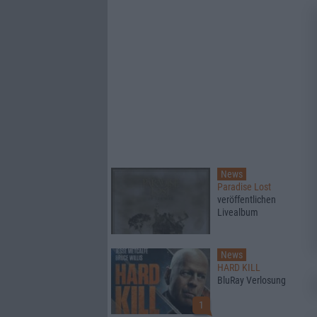
News
Paradise Lost
veröffentlichen
Livealbum
News
HARD KILL
BluRay Verlosung
1