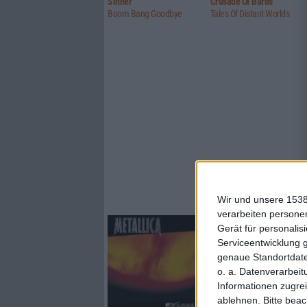
Sinner
Crusade Of Bards
Boom Bang Goodbye
Tales Of Distant Worlds
Wir und unsere 1538
verarbeiten persone
Gerät für personali
Serviceentwicklung 
genaue Standortdate
o. a. Datenverarbeit
Informationen zugrei
ablehnen.
Bitte bea
2