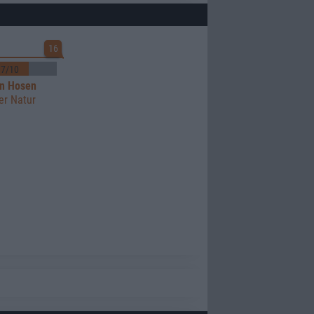
16
7/10
en Hosen
er Natur