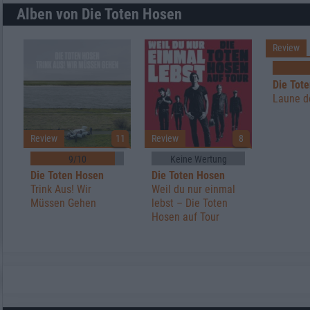
Alben von Die Toten Hosen
Review
Die Tot
Laune d
Review
11
Review
8
9/10
Keine Wertung
Die Toten Hosen
Die Toten Hosen
Trink Aus! Wir
Weil du nur einmal
Müssen Gehen
lebst – Die Toten
Hosen auf Tour