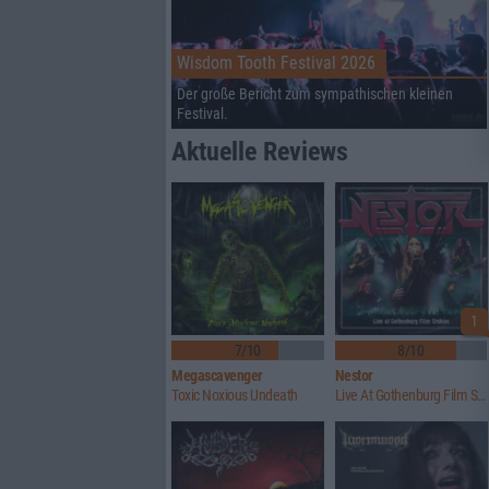
Wisdom Tooth Festival 2026
Der große Bericht zum sympathischen kleinen
Festival.
Aktuelle Reviews
1
7/10
8/10
Megascavenger
Nestor
Toxic Noxious Undeath
Live At Gothenburg Film Studios