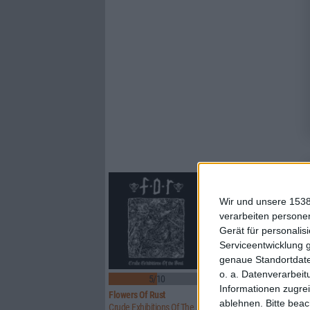
Wir und unsere 1538
verarbeiten persone
Gerät für personali
Serviceentwicklung 
genaue Standortdate
o. a. Datenverarbeit
5/10
8/10
Informationen zugrei
Flowers Of Rust
Xandria
ablehnen.
Bitte bea
Crude Exhibitions Of The Soul
Eclipse