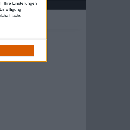
. Ihre Einstellungen
Einwilligung
Schaltfläche
!