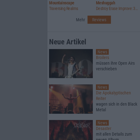
Mountainscape
Meshuggah
Traversing Realms
Destroy Erase Improve: 30th Anniversary Edition
Mehr
Reviews
Neue Artikel
News
Broilers
müssen ihre Open Airs
verschieben
News
Die Apokalyptischen
Reiter
wagen sich in den Black
Metal
News
Desaster
mit allen Details zum
neuen Album