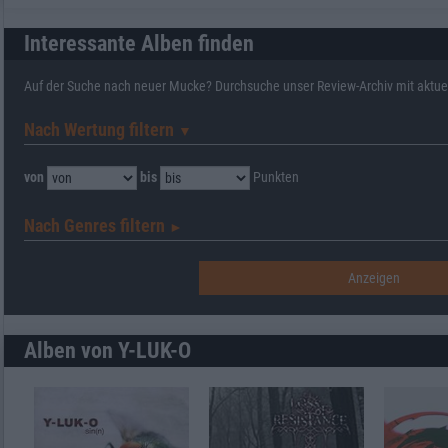
Interessante Alben finden
Auf der Suche nach neuer Mucke? Durchsuche unser Review-Archiv mit aktue
Nach Wertung filtern
▼︎
von
bis
Punkten
Nach Genres filtern
►︎
Alben von Y-LUK-O