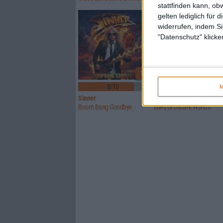
stattfinden kann, ob
gelten lediglich für 
widerrufen, indem Si
"Datenschutz" klicke
1
8/10
6/10
M
Sinner
Crusade Of Bards
Boom Bang Goodbye
Tales Of Distant Worlds