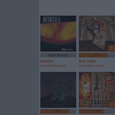
2
Keine Wertung
8/10
Metallica
Rock Justice
ReLoad (Remaster)
You've Been Served
1
8/10
7/10