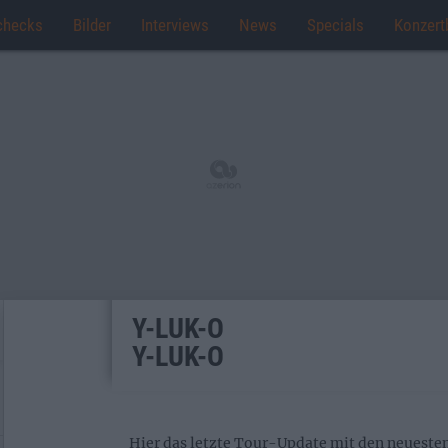
checks
Bilder
Interviews
News
Specials
Konzert
Y-LUK-O
Y-LUK-O
Hier das letzte Tour-Update mit den neueste