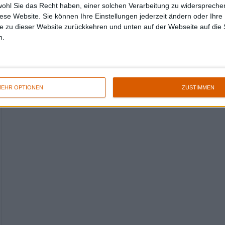
wohl Sie das Recht haben, einer solchen Verarbeitung zu widersprechen
Kommentare
diese Website. Sie können Ihre Einstellungen jederzeit ändern oder Ihre 
e zu dieser Website zurückkehren und unten auf der Webseite auf die 
Sag Deine Meinung
n.
EHR OPTIONEN
ZUSTIMMEN