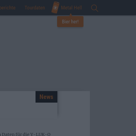
berichte
Tourdaten
Metal Hell
Bier her!
News
n Daten für die Y-LUK-O