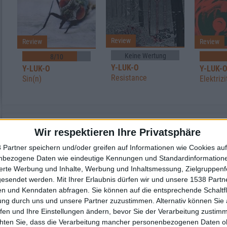
Review
Review
Review
Keine Wertung
8/10
Y-LUK-O
Y-LUK-O
Y-LUK-
Resistance
Sin(n)
Elektriz
Wir respektieren Ihre Privatsphäre
 Partner speichern und/oder greifen auf Informationen wie Cookies au
Weitere Artikel zu Y-LUK-O
nbezogene Daten wie eindeutige Kennungen und Standardinformatione
sierte Werbung und Inhalte, Werbung und Inhaltsmessung, Zielgruppen
Interview
gesendet werden.
Mit Ihrer Erlaubnis dürfen wir und unsere 1538 Part
Y-LUK-O
n und Kenndaten abfragen. Sie können auf die entsprechende Schaltfl
Y-Luk-O
ung durch uns und unsere Partner zuzustimmen. Alternativ können Sie au
fen und Ihre Einstellungen ändern, bevor Sie der Verarbeitung zustim
chten Sie, dass die Verarbeitung mancher personenbezogenen Daten oh