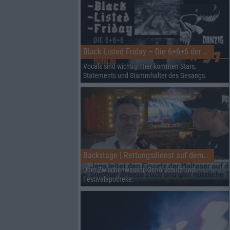
Black Listed Friday – Die 6+6+6 der Woche
Vocals sind wichtig: Hier kommen Stars,
Statements und Stammhalter des Gesangs.
Backstage | Rettungsdienst auf dem Summer Breeze
Über Zwischenwasser, Gehörschutz und
Festivalapotheke.