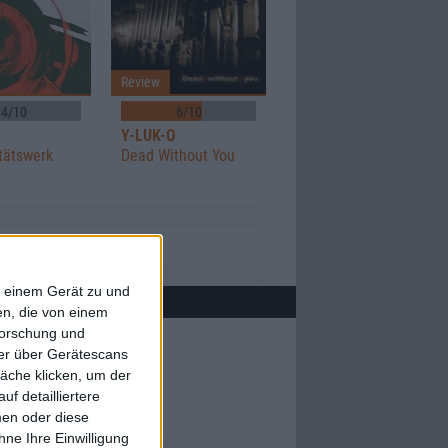
Review
4/10
6/10
O
Y-LUK-O
itätswerk
Dead Without You
f einem Gerät zu und
n, die von einem
forschung und
ner über Gerätescans
äche klicken, um der
f detailliertere
men oder diese
ne Ihre Einwilligung