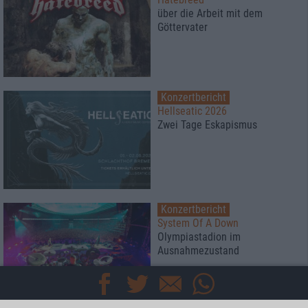
über die Arbeit mit dem
Göttervater
Konzertbericht
Hellseatic 2026
Zwei Tage Eskapismus
Konzertbericht
System Of A Down
Olympiastadion im
Ausnahmezustand