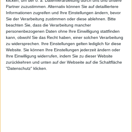
dabei auch der Schmalz nicht zu kurz kommen darf,
klicken, um der o. a. Datenverarbeitung durch uns und unsere
Partner zuzustimmen. Alternativ können Sie auf detailliertere
versteht sich von selbst – beispielhaft ist hier das
Informationen zugreifen und Ihre Einstellungen ändern, bevor
opulente Streicher-Outro von „Dead Man Walking
Sie der Verarbeitung zustimmen oder diese ablehnen.
Bitte
(Overture II)“ oder eines der zahlreichen schwelgerischen
beachten Sie, dass die Verarbeitung mancher
Soli zu nennen. Als weiterer Kritikpunkt wäre überdies
personenbezogenen Daten ohne Ihre Einwilligung stattfinden
anzuführen, dass sich doch so einige Gesangslinien stark
kann, obwohl Sie das Recht haben, einer solchen Verarbeitung
ähneln. Herr Biersack hat da definitiv seine Vorlieben.
zu widersprechen. Ihre Einstellungen gelten lediglich für diese
Website. Sie können Ihre Einstellungen jederzeit ändern oder
Viele Metal-Puristen werden auch mit dem fünften Album
Ihre Einwilligung widerrufen, indem Sie zu dieser Website
zurückkehren und unten auf der Webseite auf die Schaltfläche
der BLACK VEIL BRIDES wenig anzufangen wissen.
"Datenschutz" klicken.
Sicherlich ist „Vale“ in gewisser Hinsicht maximal
metallische Popmusik. Aber auch diese zu kreieren ist eine
Kunst für sich, und diese Truppe beherrscht sie. Zumal
„Vale“ sich bei alldem keineswegs gänzlich vom Metal
entfernt. Ein Song wie „My Vow“ macht das ziemlich
deutlich. Fans der BLACK VEIL BRIDES können also auch
bei „Vale“ bedenkenlos zugreifen. Ihre Mission als
Gateway-Band erfüllen Biersack und Co. nach wie vor
extrem souverän.