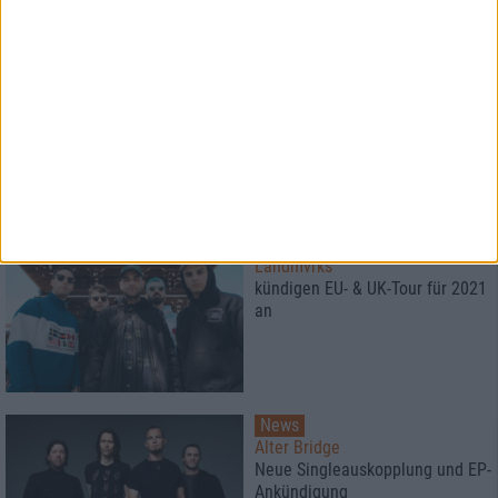
4
4/10
7/10
Stairway To Violet
Sevendust
Invictus
One
Mehr
Reviews
Neue Artikel
News
Landmvrks
kündigen EU- & UK-Tour für 2021
an
News
Alter Bridge
Neue Singleauskopplung und EP-
Ankündigung