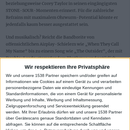
beziehungsweise Corey Taylor in seinen eingängigsten
STONE-SOUR-Momenten erinnert. Für die zahlreiche
Refrains mit maximalem Ohrwurm-Potential könnte er
jedenfalls kaum besser ausgestattet sein.
Und musikalisch? Reicht die Bandbreite von
offensichtlichen Airplay-Schielern wie „When They Call
My Name“ bis zu einem Song wie „The Outsider“, der mit
Double-Leads, stampfendem Rhythmus und natürlich
einem Bigger-than-life-Chorus als Musterexemplar für
Wir respektieren Ihre Privatsphäre
die gern verschmähte Kunst des Einsteiger-Metals
Wir und unsere 1538 Partner speichern und/oder greifen auf
durchgeht.
Informationen wie Cookies auf einem Gerät zu und verarbeiten
personenbezogene Daten wie eindeutige Kennungen und
„Vale“ ist ein sehr souveränes Album
Standardinformationen, die von einem Gerät für personalisierte
Werbung und Inhalte, Werbung und Inhaltsmessung,
Zielgruppenforschung und Serviceentwicklung gesendet
Ausfälle, das muss man den BLACK VEIL BRIDES lassen,
werden.
Mit Ihrer Erlaubnis dürfen wir und unsere 1538 Partner
gibt es auf „Vale“ keine. Jeder Refrain sitzt und nistet sich
über Gerätescans genaue Standortdaten und Kenndaten
zuverlässig nach kürzester Zeit im Gehörgang ein. Dass
abfragen. Sie können auf die entsprechende Schaltfläche