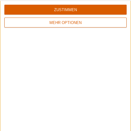
ZUSTIMMEN
MEHR OPTIONEN
Opeth & Blood Incantation live in Pompeji
Unser Livebericht zum Konzert von Opeth und Blood Incantation im
Amphitheater von Pompeji.
Aktuelle Reviews