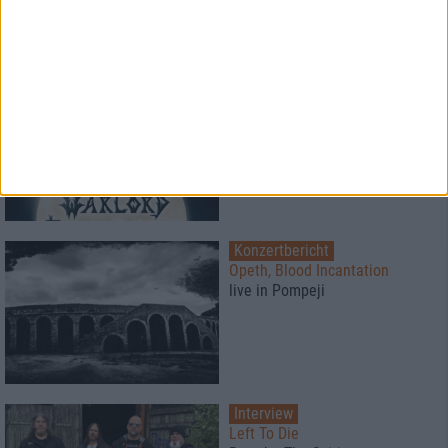
Konzertbericht
Metal Lake Festival 2026
Schwermetall am See
Konzertbericht
Opeth, Blood Incantation
live in Pompeji
Interview
Left To Die