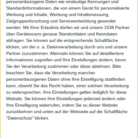
personenbezogene Daten wie eindeutige Kennungen und
Standardinformationen, die von einem Gerät für personalisierte
Werbung und Inhalte, Werbung und Inhaltsmessung,
Zielgruppenforschung und Serviceentwicklung gesendet
werden.
Mit Ihrer Erlaubnis dürfen wir und unsere 1538 Partner
über Gerätescans genaue Standortdaten und Kenndaten
abfragen. Sie können auf die entsprechende Schaltfläche
klicken, um der o. a. Datenverarbeitung durch uns und unsere
Partner zuzustimmen. Alternativ können Sie auf detailliertere
Informationen zugreifen und Ihre Einstellungen ändern, bevor
Sie der Verarbeitung zustimmen oder diese ablehnen.
Bitte
beachten Sie, dass die Verarbeitung mancher
Zur Startseite
personenbezogenen Daten ohne Ihre Einwilligung stattfinden
kann, obwohl Sie das Recht haben, einer solchen Verarbeitung
zu widersprechen. Ihre Einstellungen gelten lediglich für diese
04.03.2024
Website. Sie können Ihre Einstellungen jederzeit ändern oder
Ihre Einwilligung widerrufen, indem Sie zu dieser Website
Jannik Kleemann
zurückkehren und unten auf der Webseite auf die Schaltfläche
"Datenschutz" klicken.
Redakteur für alle Genres, außer
Grindcore, und zuständig für das
Premieren-Ressort.