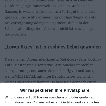
verschiedenen Elementen vermischt sich im Laufe der
Hördurchgänge immer weiter zu einem Großen und
Ganzen, in welchem die einzelnen Parts gut ineinander
greifen. Eine richtig erinnerungswürdige Single, die als
Art Vorzeigesong oder gar ein großer Hit bleibt der
Scheibe allerdings fern. Aber was nicht ist, das kann ja
noch werden.
„Lower Skies“ ist ein solides Debüt geworden
Dass man ein Album gleichzeitig Metalcore-Fans, Gothic-
Enthusiasten und Alternative-Aficionados empfehlen
kann, kommt ja nun auch nicht so häufig vor und auch,
wenn MILES2FALL mit ihrer Debütscheibe noch nicht
restlos überzeugen können, so haben sie dennoch einen
spannenden Grundstein gelegt und Mut zur
Wir respektieren Ihre Privatsphäre
Eigenständigkeit bewiesen.
Wir und unsere 1538 Partner speichern und/oder greifen auf
Informationen wie Cookies auf einem Gerät zu und verarbeiten