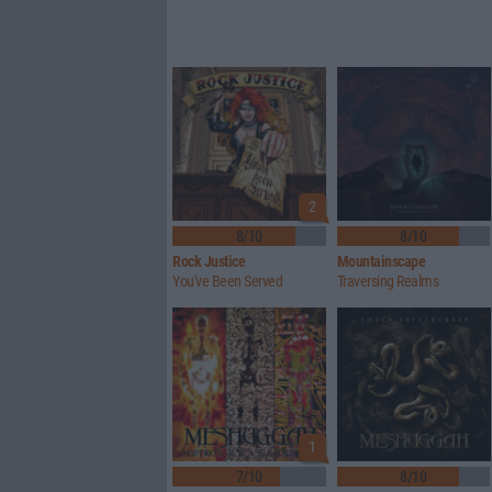
2
8/10
8/10
Rock Justice
Mountainscape
You've Been Served
Traversing Realms
1
7/10
8/10