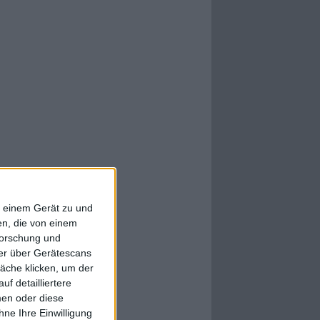
f einem Gerät zu und
n, die von einem
forschung und
ner über Gerätescans
äche klicken, um der
f detailliertere
men oder diese
ne Ihre Einwilligung