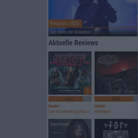
Rockharz 2026
Das meint die Redaktion
Aktuelle Reviews
1
8/10
9/10
Nestor
Hulder
Live At Gothenburg Film Studios
Verbolgen