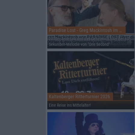
Paradise Lost - Greg Mackintosh im Interview auf dem RHZ
2000er, tech-talk und das Geheimnis hiter der 10-
Sekunden-Melodie von "One Second"
Kaltenberger Ritterturnier 2026
Eine Reise ins Mittelalter!