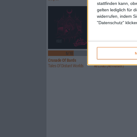
stattfinden kann, ob
gelten lediglich für 
widerrufen, indem Si
"Datenschutz" klicke
6/10
Keine Wertung
M
Crusade Of Bards
Metallica
Tales Of Distant Worlds
ReLoad (Remaster)