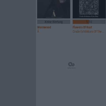
Keine Wertung
5/10
Wormwood
Flowers Of Rust
Å
Crude Exhibitions Of The Soul