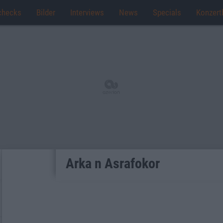
checks
Bilder
Interviews
News
Specials
Konzert
Arka n Asrafokor