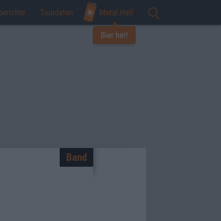
berichte
Tourdaten
Metal Hell
Bier her!
Band