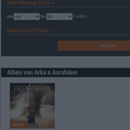
Nach Wertung filtern
▼︎
von
bis
Punkten
Nach Genres filtern
►︎
Alben von Arka n Asrafokor
Review