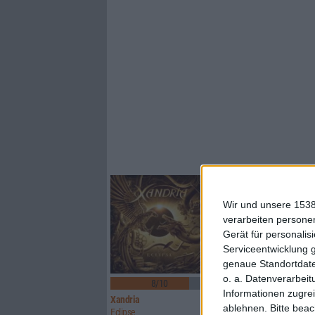
Wir und unsere 1538
verarbeiten persone
Gerät für personali
Serviceentwicklung 
genaue Standortdate
1
o. a. Datenverarbeit
8/10
8/10
Informationen zugrei
Xandria
Sinner
ablehnen.
Bitte bea
Eclipse
Boom Bang Goodbye