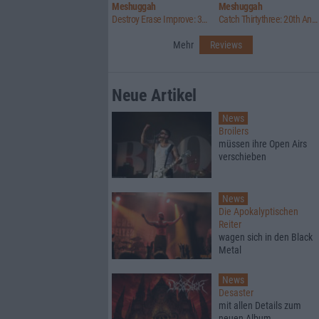
Meshuggah
Meshuggah
Destroy Erase Improve: 30th Anniversary Edition
Catch Thirtythree: 20th Anniversary Edition
Mehr
Reviews
Neue Artikel
News
Broilers
müssen ihre Open Airs
verschieben
News
Die Apokalyptischen
Reiter
wagen sich in den Black
Metal
News
Desaster
mit allen Details zum
neuen Album