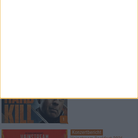
News
Paradise Lost
veröffentlichen Livealbum
News
HARD KILL
BluRay Verlosung
1
Konzertbericht