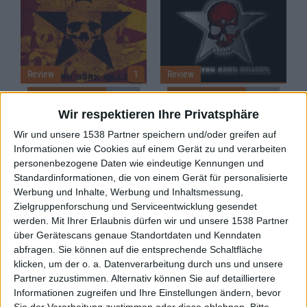
Review
1
Review
7/10
7/10
Stuck Mojo
Stuck Mojo
Wir respektieren Ihre Privatsphäre
Southern Born Killers
Southern Born Killers
Wir und unsere 1538 Partner speichern und/oder greifen auf
Informationen wie Cookies auf einem Gerät zu und verarbeiten
personenbezogene Daten wie eindeutige Kennungen und
Standardinformationen, die von einem Gerät für personalisierte
Werbung und Inhalte, Werbung und Inhaltsmessung,
Zielgruppenforschung und Serviceentwicklung gesendet
werden.
Mit Ihrer Erlaubnis dürfen wir und unsere 1538 Partner
über Gerätescans genaue Standortdaten und Kenndaten
abfragen. Sie können auf die entsprechende Schaltfläche
klicken, um der o. a. Datenverarbeitung durch uns und unsere
Review
1
Review
1
Partner zuzustimmen. Alternativ können Sie auf detailliertere
Keine Wertung
6/10
Informationen zugreifen und Ihre Einstellungen ändern, bevor
Stuck Mojo
Stuck Mojo
Sie der Verarbeitung zustimmen oder diese ablehnen.
Bitte