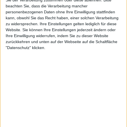
Violate This (10 Years Of
Declaration Of A
beachten Sie, dass die Verarbeitung mancher
Rarities: 1991-2001)
Headhunter
personenbezogenen Daten ohne Ihre Einwilligung stattfinden
kann, obwohl Sie das Recht haben, einer solchen Verarbeitung
zu widersprechen. Ihre Einstellungen gelten lediglich für diese
Website. Sie können Ihre Einstellungen jederzeit ändern oder
Weitere Artikel zu Stuck Mojo
Ihre Einwilligung widerrufen, indem Sie zu dieser Website
zurückkehren und unten auf der Webseite auf die Schaltfläche
"Datenschutz" klicken.
Interview
Stuck Mojo