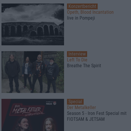
Konzertbericht
Opeth, Blood Incantation
live in Pompeji
Interview
Left To Die
Breathe The Spirit
Special
Der Metalkeller
Season 5 - Iron Fest Special mit
FlOTSAM & JETSAM