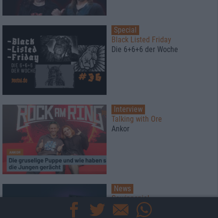
Special
Black Listed Friday
Die 6+6+6 der Woche
Interview
Talking with Ore
Ankor
News
Gewinnspiel
Koche mit Lucki Maurer