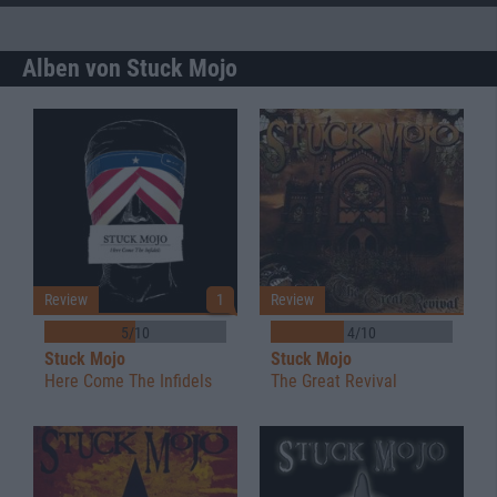
Alben von Stuck Mojo
Review
1
Review
5/10
4/10
Stuck Mojo
Stuck Mojo
Here Come The Infidels
The Great Revival