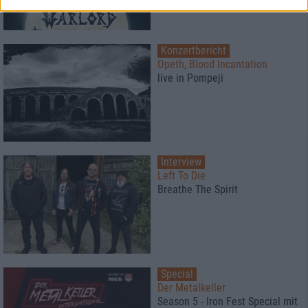
Konzertbericht
Opeth, Blood Incantation
live in Pompeji
Interview
Left To Die
Breathe The Spirit
Special
Der Metalkeller
Season 5 - Iron Fest Special mit