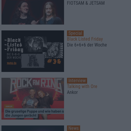
FlOTSAM & JETSAM
Special
Black Listed Friday
Die 6+6+6 der Woche
Interview
Talking with Ore
Ankor
News