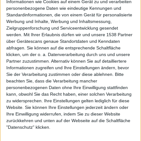
Informationen wie Cookies auf einem Gerät zu und verarbeiten
personenbezogene Daten wie eindeutige Kennungen und
Standardinformationen, die von einem Gerät für personalisierte
Werbung und Inhalte, Werbung und Inhaltsmessung,
Zielgruppenforschung und Serviceentwicklung gesendet
werden.
Mit Ihrer Erlaubnis dürfen wir und unsere 1538 Partner
Aktuell
über Gerätescans genaue Standortdaten und Kenndaten
abfragen. Sie können auf die entsprechende Schaltfläche
klicken, um der o. a. Datenverarbeitung durch uns und unsere
Partner zuzustimmen. Alternativ können Sie auf detailliertere
Informationen zugreifen und Ihre Einstellungen ändern, bevor
Sie der Verarbeitung zustimmen oder diese ablehnen.
Bitte
beachten Sie, dass die Verarbeitung mancher
personenbezogenen Daten ohne Ihre Einwilligung stattfinden
kann, obwohl Sie das Recht haben, einer solchen Verarbeitung
zu widersprechen. Ihre Einstellungen gelten lediglich für diese
Website. Sie können Ihre Einstellungen jederzeit ändern oder
Ihre Einwilligung widerrufen, indem Sie zu dieser Website
Black Listed Friday – Die 6+6+6 der Woche
zurückkehren und unten auf der Webseite auf die Schaltfläche
"Datenschutz" klicken.
Vocals sind wichtig: Hier kommen Stars, Statements und Stammhalter des
Gesangs.