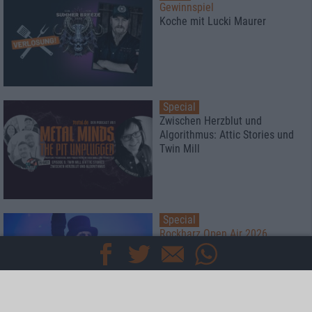
Gewinnspiel
Koche mit Lucki Maurer
Special
Zwischen Herzblut und
Algorithmus: Attic Stories und
Twin Mill
Special
Rockharz Open Air 2026
Das meint die Redaktion