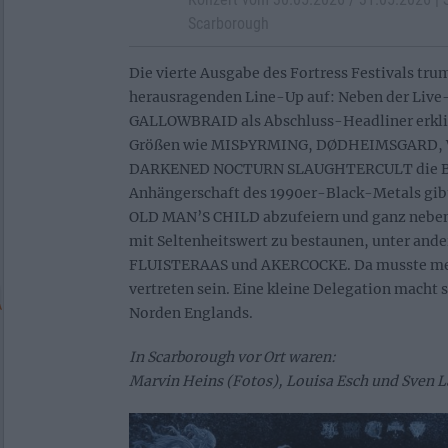
Scarborough
Die vierte Ausgabe des Fortress Festivals tr
herausragenden Line-Up auf: Neben der Live
GALLOWBRAID als Abschluss-Headliner erk
Größen wie MISÞYRMING, DØDHEIMSGARD,
DARKENED NOCTURN SLAUGHTERCULT die Bü
Anhängerschaft des 1990er-Black-Metals gi
OLD MAN’S CHILD abzufeiern und ganz nebenb
mit Seltenheitswert zu bestaunen, unter an
FLUISTERAAS und AKERCOCKE. Da musste meta
vertreten sein. Eine kleine Delegation macht s
Norden Englands.
In Scarborough vor Ort waren:
Marvin Heins (Fotos),
Louisa Esch und Sven L