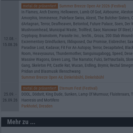
metal.de präsentiert
Summer Breeze Open Air 2026 (Festival)
In Flames, Arch Enemy, Helloween, Lamb Of God, Airbourne, Alestor
Amorphis, Imminence, Paleface Swiss, Alcest, The Butcher Sisters, Or
dArtagnan, Terror, Deafheaven, Betontod, Future Palace, Soen, Der W
Mushroomhead, Municipal Waste, Trollfest, Saor, Nanowar Of Steel, 
Cryptopsy, Brainstorm, Parasite Inc., ten56., Groza, 200 Stab Wou
12.08. -
Excrementory Grindfuckers, Illdisposed, Our Promise, Eisbrecher, Saxo
15.08.26
Paradise Lost, Kadavar, Fit For An Autopsy, Terror, Decapitated, Blac
Room, Heavysaurus, Thundermother, Sanguisugabogg, Speed, Deser
Massive Wagons, Green Lung, The Narrator, Fulci, SetYøurSails, Slo
Gang, Skeleton Pit, Castle Rat, Wucan, Erdling, Brymir, Rectal Smegma
Pridian und Blasmusik Illenschwang
Summer Breeze Open Air, Dinkelsbühl, Dinkelsbühl
metal.de präsentiert
Eternum Fest (Festival)
25.09. -
DOOL, Dödsrit, King Dude, Sunken, Lamp Of Murmuur, Fluisteraars, T
26.09.26
Haeresis und Mortifero
Parkhotel, Dresden
Mehr zu ...