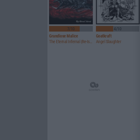
7/10
4/10
Grandiose Malice
Goatkraft
The Eternal Infernal (Re-Issue)
Angel Slaughter