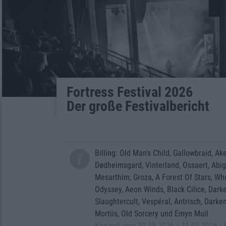
Fortress Festival 2026
Der große Festivalbericht
Billing: Old Man's Child, Gallowbraid, A
Dødheimsgard, Vinterland, Ossaert, Abiga
Mesarthim, Groza, A Forest Of Stars, Wh
Odyssey, Aeon Winds, Black Cilice, Dar
Slaughtercult, Vespéral, Antrisch, Darken
Mortiis, Old Sorcery und Emyn Muil
Konzert vom 30.05.2026 / 31.05.2026 | 