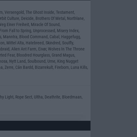
m, Versengold, The Ghost Inside, Testament,
bit Culture, Deicide, Brothers Of Metal, Northlane,
eg Einer Freiheit, Miracle Of Sound,
From Fall to Spring, Unprocessed, Misery Index,
nds, Manntra, Blood Command, Cabal, Haggefugg,
n, Mittel Alta, Hatebreed, Skindred, Soulfly,
kbraid, Alien Ant Farm, Eivør, Wolves In The Throne
ted Fear, Bloodred Hourglass, Grand Magus,
mosa, Nytt Land, Soulbound, Urne, King Nugget
, Zerre, Cân Bardd, Bizarrekult, Fireborn, Luna Kills,
hy Light, Rope Sect, Ultha, Deathrite, Bloedmaan,