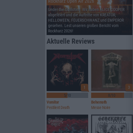
Rockharz Open Air 2026
Under the Guillotine: Wir haben ALICE COOPER
abgefeiert und die Auftritte von KREATOR,
HELLOWEEN, FEUERSCHWANZ und EMPEROR
gesehen. Lest unseren großen Bericht vom
Rockharz 2026!
Aktuelle Reviews
1
3
5/10
8/10
Vomitor
Behemoth
Pestilent Death
Messe Noire