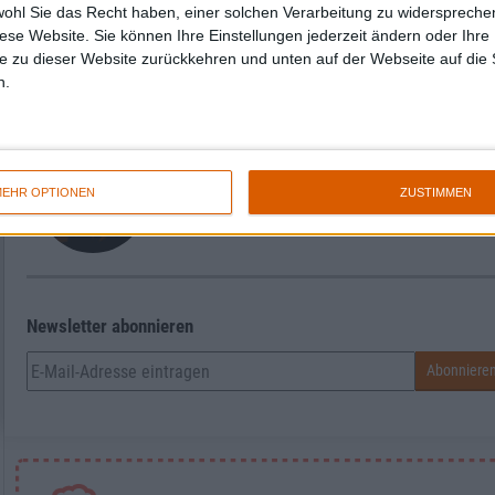
wohl Sie das Recht haben, einer solchen Verarbeitung zu widersprechen
Zur Startseite
diese Website. Sie können Ihre Einstellungen jederzeit ändern oder Ihre 
e zu dieser Website zurückkehren und unten auf der Webseite auf die 
n.
metal.de Redaktion
EHR OPTIONEN
ZUSTIMMEN
Newsletter abonnieren