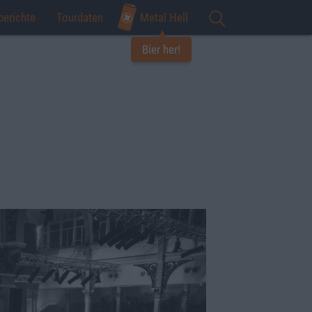
berichte
Tourdaten
Metal Hell
Bier her!