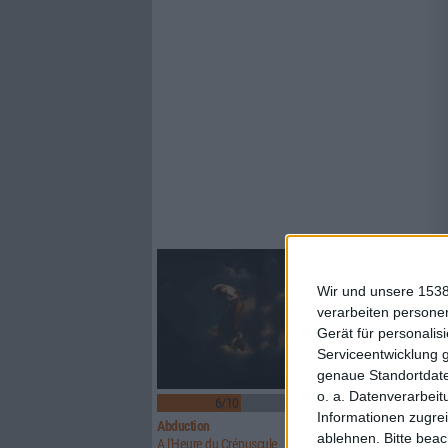
Wir und unsere 1538
verarbeiten persone
Gerät für personali
Serviceentwicklung 
genaue Standortdate
o. a. Datenverarbeit
6/10
6/10
Informationen zugrei
Abduction
Above Aurora
ablehnen.
Bitte bea
A l'Heure du Crépuscule
Path To Ruin