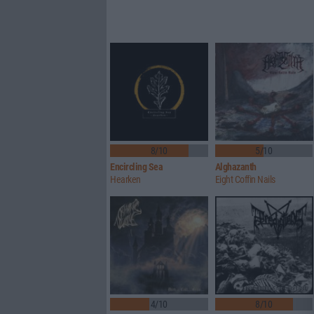
8/10
5/10
Encircling Sea
Alghazanth
Hearken
Eight Coffin Nails
4/10
8/10