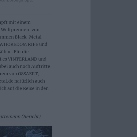
umpft mit einem
-Weltpremiere von
limmen Black-Metal-
 WHOREDOM RIFE und
hne. Für die
bt es VINTERLAND und
ei auch noch Auftritte
derem von OSSAERT,
l.de natürlich auch
ich auf die Reise in den
attemann (Bericht)