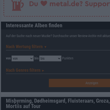
Interessante Alben finden
Auf der Suche nach neuer Mucke? Durchsuche unser Review-Archiv mit aktue
Nach Wertung filtern
▼︎
von
bis
Punkten
Nach Genres filtern
►︎
Misþyrming, Dødheimsgard, Fluisteraars, Groza
Mortiis auf Tour