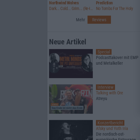
Northwind Wolves
Prediction
Dark... Cold... Grim... (Re-Issue)
No Tombs For The Holy
Mehr
Reviews
Neue Artikel
Special
Podcasttakover mit EMP
und Metalkeller
Interview
Talking with Ore
Atreyu
Konzertbericht
Afsky und Yoth Iria
Die nordisch-ost-
europäische Entourage