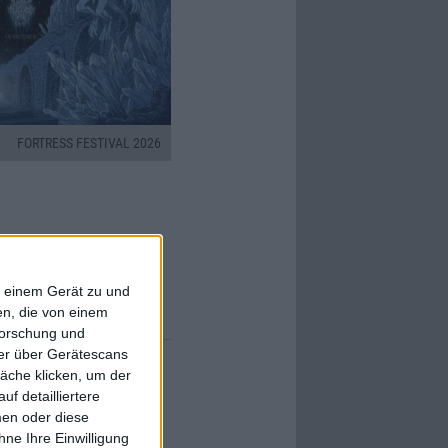
FORTRESS FESTIVAL 2026
ter
f einem Gerät zu und
n, die von einem
forschung und
ner über Gerätescans
äche klicken, um der
f detailliertere
men oder diese
ne Ihre Einwilligung