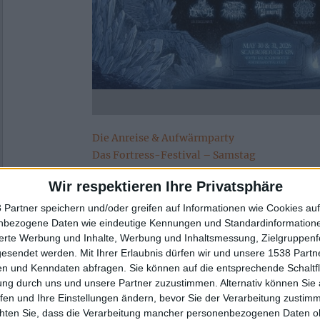
Die Anreise & Aufwärmparty
Das Fortress-Festival – Samstag
Das Fortress-Festival – Sonntag
Wir respektieren Ihre Privatsphäre
Dungeon Synth und Gesprächspanels im Thea
 Partner speichern und/oder greifen auf Informationen wie Cookies au
nbezogene Daten wie eindeutige Kennungen und Standardinformatione
Seiten in diesem Artikel
sierte Werbung und Inhalte, Werbung und Inhaltsmessung, Zielgruppen
gesendet werden.
Mit Ihrer Erlaubnis dürfen wir und unsere 1538 Part
n und Kenndaten abfragen. Sie können auf die entsprechende Schaltfl
1
2
3
4
5
ung durch uns und unsere Partner zuzustimmen. Alternativ können Sie au
fen und Ihre Einstellungen ändern, bevor Sie der Verarbeitung zustim
chten Sie, dass die Verarbeitung mancher personenbezogenen Daten oh