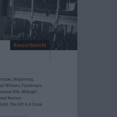
Konzertbericht
kercocke, Misþyrming,
il Williams, Fluisteraars,
oredom Rife, Midnight
kened Nocturn
höld, This Gift Is A Curse,
Scarborough Spa,