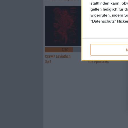
stattfinden kann, ob
gelten lediglich für 
widerrufen, indem Si
"Datenschutz" klicke
7/10
7/10
M
Crawl/ Leviathan
Glorior Belli
Split
The Apostates