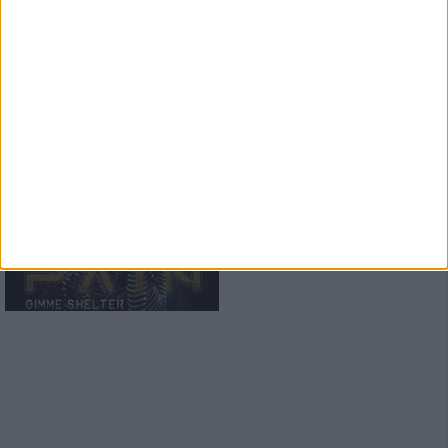
News
Desaster
mit allen Details zum neuen
Album
News
Pain
werden mit der neuen Single
zum Familienunternehmen