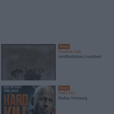
News
Paradise Lost
veröffentlichen Livealbum
News
HARD KILL
BluRay Verlosung