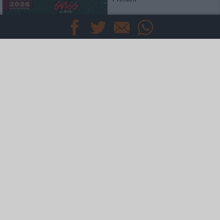
Konzertbericht
Metal Lake Festival 2026
Schwermetall am See
Konzertbericht
Opeth, Blood Incantation
live in Pompeji
Interview
Haken