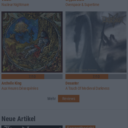
Nuclear Nightmare
Overspace & Supertime
7/10
7/10
Archvile King
Desaster
Aux Heures Désespérées
A Touch Of Medieval Darkness
Mehr
Reviews
Neue Artikel