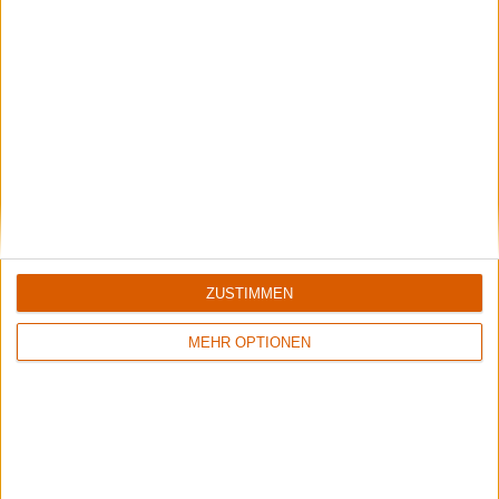
Mehr zu ...
BANDS
METALLICA
GOJIRA
PANTERA
KNOCKED LOOSE
AVATAR (SWE)
STILE
THRASH METAL
ZUSTIMMEN
Aktuelle Alben der Bands
MEHR OPTIONEN