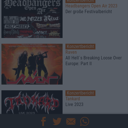
Konzertbericht
Headbangers Open Air 2023
Der große Festivalbericht
Konzertbericht
Raven
All Hell´s Breaking Loose Over
Europe: Part II
Konzertbericht
Tankard
Live 2023