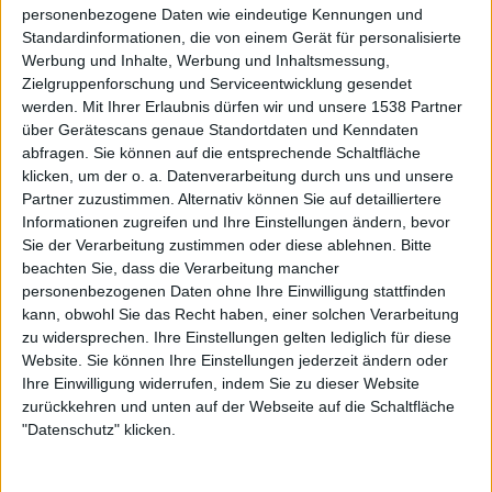
personenbezogene Daten wie eindeutige Kennungen und
entwickeln im Laufe der Show sogar einen kleinen
Standardinformationen, die von einem Gerät für personalisierte
atmosphärischen Touch. Den körperlich intensivsten
Werbung und Inhalte, Werbung und Inhaltsmessung,
Auftritt des Abends liefert derweil dessen Bruder Mario
Zielgruppenforschung und Serviceentwicklung gesendet
am Schlagzeug, der auf die Hohlkörper eindrischt, als
werden.
Mit Ihrer Erlaubnis dürfen wir und unsere 1538 Partner
bestünde zwischen den Beiden eine problematische
über Gerätescans genaue Standortdaten und Kenndaten
abfragen. Sie können auf die entsprechende Schaltfläche
Beziehung. Dieser entpuppt sich darüber hinaus als der
klicken, um der o. a. Datenverarbeitung durch uns und unsere
Showman GOJIRAs, der am Ende die Menge mit Schildern
Partner zuzustimmen. Alternativ können Sie auf detailliertere
wie „Macht mal richtig Lärm“ und „Scheisse, ist das geil!“
Informationen zugreifen und Ihre Einstellungen ändern, bevor
aus der Reserve lockt. Das geht den ansonsten vielleicht
Sie der Verarbeitung zustimmen oder diese ablehnen.
Bitte
etwas verhalten agierenden Südfranzosen als Gesamtband
beachten Sie, dass die Verarbeitung mancher
ein wenig ab, doch die mächtigen Riffs und der fette
personenbezogenen Daten ohne Ihre Einwilligung stattfinden
Groove sitzen, sodass es zum Abschluss fast jeden im
kann, obwohl Sie das Recht haben, einer solchen Verarbeitung
zu widersprechen. Ihre Einstellungen gelten lediglich für diese
Publikum aus den Sitzen reißt.
Website. Sie können Ihre Einstellungen jederzeit ändern oder
Ihre Einwilligung widerrufen, indem Sie zu dieser Website
Setlist:
zurückkehren und unten auf der Webseite auf die Schaltfläche
"Datenschutz" klicken.
01. Born For One Thing
02. Backbone
03. Stranded