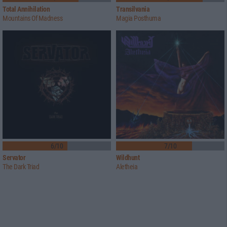
Total Annihilation
Transilvania
Mountains Of Madness
Magia Posthuma
6/10
7/10
Servator
Wildhunt
The Dark Triad
Aletheia