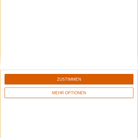
2
7/10
8/10
ZUSTIMMEN
Torpor
Saracen
Dungeon Descent
Heroes, Saints & Fools
MEHR OPTIONEN