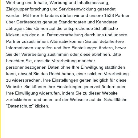
Werbung und Inhalte, Werbung und Inhaltsmessung,
Zielgruppenforschung und Serviceentwicklung gesendet
werden.
Mit Ihrer Erlaubnis dürfen wir und unsere 1538 Partner
über Gerätescans genaue Standortdaten und Kenndaten
abfragen. Sie können auf die entsprechende Schaltfläche
klicken, um der o. a. Datenverarbeitung durch uns und unsere
Partner zuzustimmen. Alternativ können Sie auf detailliertere
Informationen zugreifen und Ihre Einstellungen ändern, bevor
Sie der Verarbeitung zustimmen oder diese ablehnen.
Bitte
beachten Sie, dass die Verarbeitung mancher
Black Listed Friday – Die 6+6+6 der Woche
personenbezogenen Daten ohne Ihre Einwilligung stattfinden
kann, obwohl Sie das Recht haben, einer solchen Verarbeitung
Vocals sind wichtig: Hier kommen Stars, Statements und Stammhalter des
zu widersprechen. Ihre Einstellungen gelten lediglich für diese
Gesangs.
Website. Sie können Ihre Einstellungen jederzeit ändern oder
Ihre Einwilligung widerrufen, indem Sie zu dieser Website
zurückkehren und unten auf der Webseite auf die Schaltfläche
"Datenschutz" klicken.