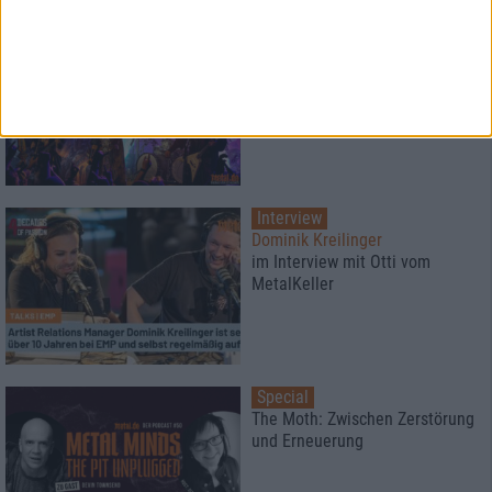
Konzertbericht
Tour Of The All Seeing Astral Eye
Angus McSix
Interview
Dominik Kreilinger
im Interview mit Otti vom
MetalKeller
Special
The Moth: Zwischen Zerstörung
und Erneuerung