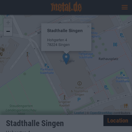
+
×
Stadthalle Singen
−
Hohgarten 4
78224 Singen
Leaflet
| ©
OpenStreetMap
contributors
Location
Stadthalle Singen