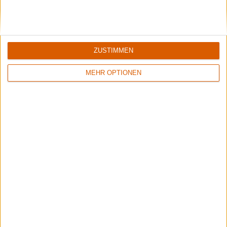
Black Listed Friday – Die 6+6+6 der Woche
Thrashin' all around! Acting like a maniac!
ZUSTIMMEN
MEHR OPTIONEN
Opeth & Blood Incantation live in Pompeji
Unser Livebericht zum Konzert von Opeth und Blood Incantation im
Amphitheater von Pompeji.
Aktuelle Reviews