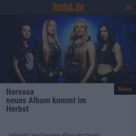
News
Nervosa
neues Album kommt im
Herbst
„Jailbreak“ wird das neue Album der Thrash-