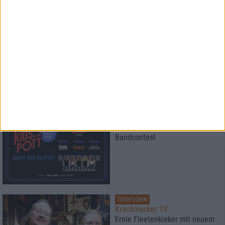
Konzertbericht
R-Evolution Of Steel
In The Sign Of The Enforcer 2023
News
New Kids in the Pott
Bandcontest
Interview
Krachmucker TV
Ernie Fleetenkieker mit neuem