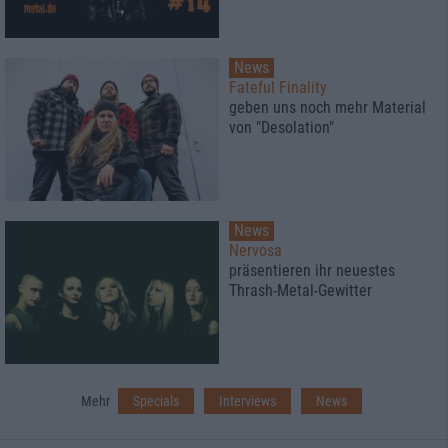
News
Fateful Finality
geben uns noch mehr Material
von "Desolation"
News
Nervosa
präsentieren ihr neuestes
Thrash-Metal-Gewitter
Mehr
Specials
Interviews
News