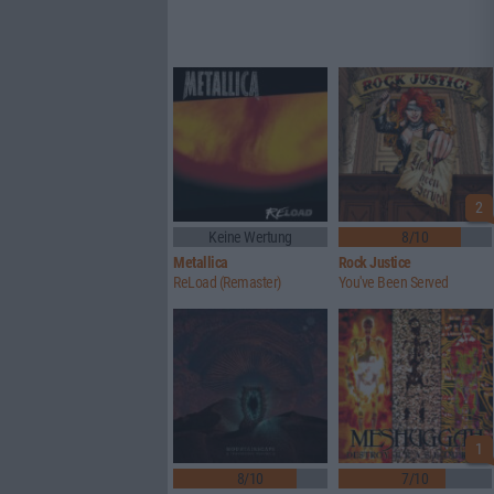
2
Keine Wertung
8/10
Metallica
Rock Justice
ReLoad (Remaster)
You've Been Served
1
8/10
7/10