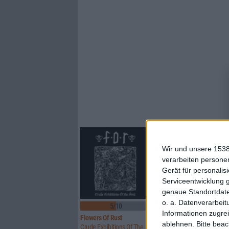
Wir und unsere 1538
verarbeiten persone
Gerät für personali
Serviceentwicklung 
genaue Standortdate
o. a. Datenverarbeit
5/10
8/10
Informationen zugrei
Flowers Of Rust
Xandria
ablehnen.
Bitte bea
Crude Exhibitions Of The Soul
Eclipse