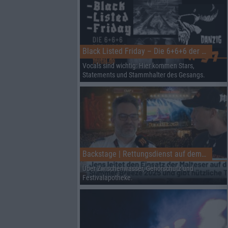
Black Listed Friday – Die 6+6+6 der Woche
Vocals sind wichtig: Hier kommen Stars,
Statements und Stammhalter des Gesangs.
Backstage | Rettungsdienst auf dem Summer Breeze
Über Zwischenwasser, Gehörschutz und
Festivalapotheke.