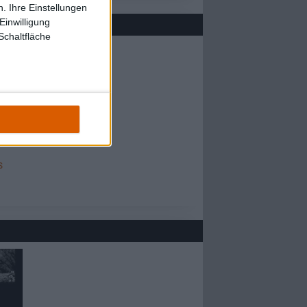
. Ihre Einstellungen
Einwilligung
Schaltfläche
s