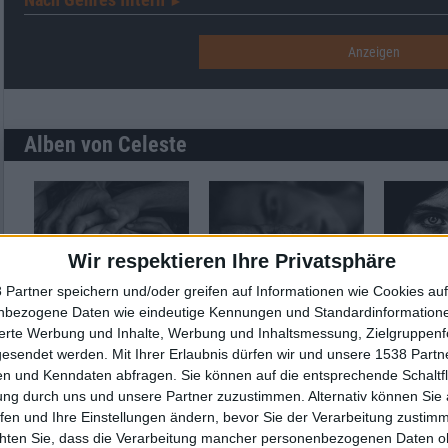
►︎
Alben von Celeste
Wir respektieren Ihre Privatsphäre
 Partner speichern und/oder greifen auf Informationen wie Cookies au
nbezogene Daten wie eindeutige Kennungen und Standardinformatione
Review
10
Review
1
Review
sierte Werbung und Inhalte, Werbung und Inhaltsmessung, Zielgruppen
gesendet werden.
Mit Ihrer Erlaubnis dürfen wir und unsere 1538 Part
8/10
9/10
n und Kenndaten abfragen. Sie können auf die entsprechende Schaltfl
Celeste
Celeste
Celeste
ung durch uns und unsere Partner zuzustimmen. Alternativ können Sie au
Assassine(s)
Animale(s)
Morte(s
fen und Ihre Einstellungen ändern, bevor Sie der Verarbeitung zustim
chten Sie, dass die Verarbeitung mancher personenbezogenen Daten oh