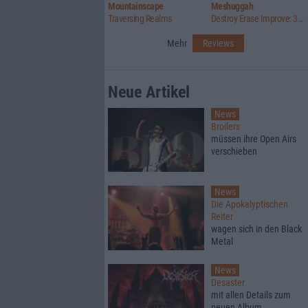
Mountainscape
Meshuggah
Traversing Realms
Destroy Erase Improve: 30th Anniversary Edition
Mehr
Reviews
Neue Artikel
News
Broilers
müssen ihre Open Airs
verschieben
News
Die Apokalyptischen
Reiter
wagen sich in den Black
Metal
News
Desaster
mit allen Details zum
neuen Album