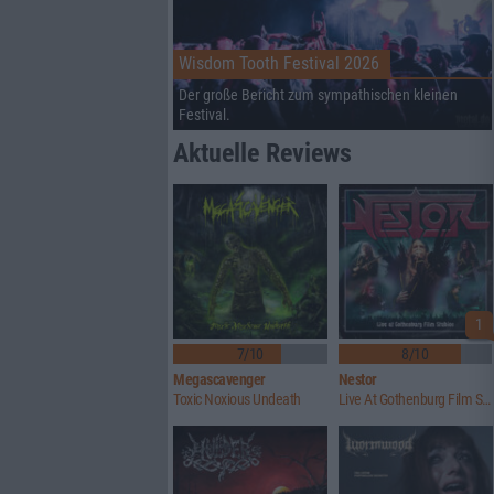
Wisdom Tooth Festival 2026
Der große Bericht zum sympathischen kleinen
Festival.
Aktuelle Reviews
1
7/10
8/10
Megascavenger
Nestor
Toxic Noxious Undeath
Live At Gothenburg Film Studios