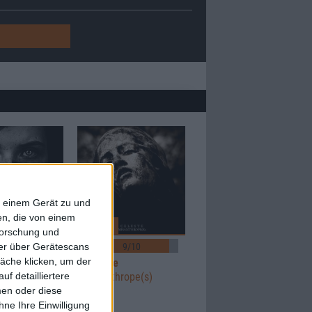
f einem Gerät zu und
n, die von einem
Review
forschung und
ner über Gerätescans
7/10
9/10
äche klicken, um der
Celeste
f detailliertere
) Nee(s)
Misanthrope(s)
men oder diese
ne Ihre Einwilligung