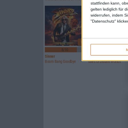
stattfinden kann, ob
gelten lediglich für 
widerrufen, indem Si
"Datenschutz" klicke
1
8/10
6/10
M
Sinner
Crusade Of Bards
Boom Bang Goodbye
Tales Of Distant Worlds