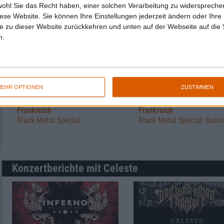
wohl Sie das Recht haben, einer solchen Verarbeitung zu widersprechen
Weitere Artikel zu Celeste
diese Website. Sie können Ihre Einstellungen jederzeit ändern oder Ihre 
e zu dieser Website zurückkehren und unten auf der Webseite auf die 
n.
EHR OPTIONEN
ZUSTIMMEN
Special
Special
Frankreich
Frankreich
Black Metal Special
Black Metal Special: Band
Konzertberichte mit Celeste