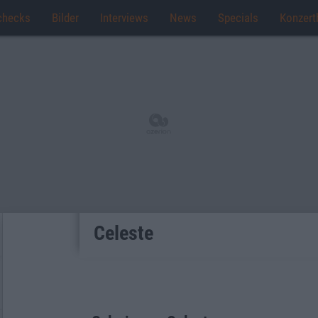
checks
Bilder
Interviews
News
Specials
Konzert
Celeste