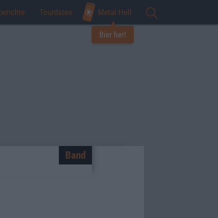
berichte
Tourdaten
Metal Hell
Bier her!
Band