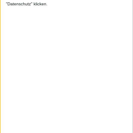
"Datenschutz" klicken.
Konzertberichte mit Daemonesq
Konzertbericht
Metal Frenzy Open Air 2022
Der große Festivalbericht