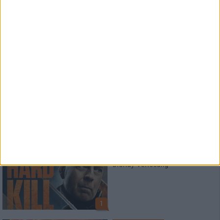
News
Paradise Lost
veröffentlichen Livealbum
News
HARD KILL
BluRay Verlosung
1