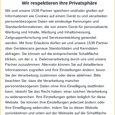
Wir respektieren Ihre Privatsphäre
Interessante Alben finden
Wir und unsere 1538 Partner speichern und/oder greifen auf
Informationen wie Cookies auf einem Gerät zu und verarbeiten
Auf der Suche nach neuer Mucke? Durchsuche unser Review-Archiv mit
personenbezogene Daten wie eindeutige Kennungen und
aktuell
38633
Reviews und lass Dich inspirieren!
Standardinformationen, die von einem Gerät für personalisierte
Werbung und Inhalte, Werbung und Inhaltsmessung,
Nach Wertung filtern
▼︎
Zielgruppenforschung und Serviceentwicklung gesendet
werden.
Mit Ihrer Erlaubnis dürfen wir und unsere 1538 Partner
über Gerätescans genaue Standortdaten und Kenndaten
von
abfragen. Sie können auf die entsprechende Schaltfläche
klicken, um der o. a. Datenverarbeitung durch uns und unsere
bis
Partner zuzustimmen. Alternativ können Sie auf detailliertere
Informationen zugreifen und Ihre Einstellungen ändern, bevor
Sie der Verarbeitung zustimmen oder diese ablehnen.
Bitte
Punkten
beachten Sie, dass die Verarbeitung mancher
personenbezogenen Daten ohne Ihre Einwilligung stattfinden
Nach Genres filtern
►︎
kann, obwohl Sie das Recht haben, einer solchen Verarbeitung
zu widersprechen. Ihre Einstellungen gelten lediglich für diese
Website. Sie können Ihre Einstellungen jederzeit ändern oder
Ihre Einwilligung widerrufen, indem Sie zu dieser Website
zurückkehren und unten auf der Webseite auf die Schaltfläche