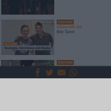
Interview
talking with Ore
Billy Talent
Interview
Left To Die
Breathe The Spirit
Special
Der Metalkeller