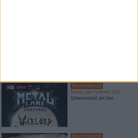
Konzertbericht
Free For All Festival 2026
Super Atmosphäre zu fairen
Preisen
Konzertbericht
Metal Lake Festival 2026
Schwermetall am See
Konzertbericht