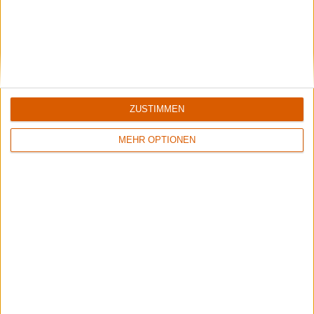
5/10
8/10
Flowers Of Rust
Xandria
Crude Exhibitions Of The Soul
Eclipse
ZUSTIMMEN
MEHR OPTIONEN
1
8/10
6/10
Sinner
Crusade Of Bards
Boom Bang Goodbye
Tales Of Distant Worlds