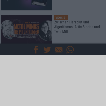
Special
Zwischen Herzblut und
Algorithmus: Attic Stories und
Twin Mill
Special
Rockharz Open Air 2026
Das meint die Redaktion
Special
Kaltenberger Ritterturnier 2026