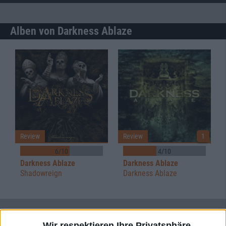
Alben von Darkness Ablaze
Review
Review
1
6/10
4/10
Darkness Ablaze
Darkness Ablaze
Shadowreign
Darkness Ablaze
Konzertberichte mit Darkness Ablaze
Wir respektieren Ihre Privatsphäre