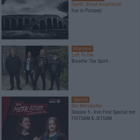
Opeth, Blood Incantation
live in Pompeji
Interview
Left To Die
Breathe The Spirit
Special
Der Metalkeller
Season 5 - Iron Fest Special mit
FlOTSAM & JETSAM