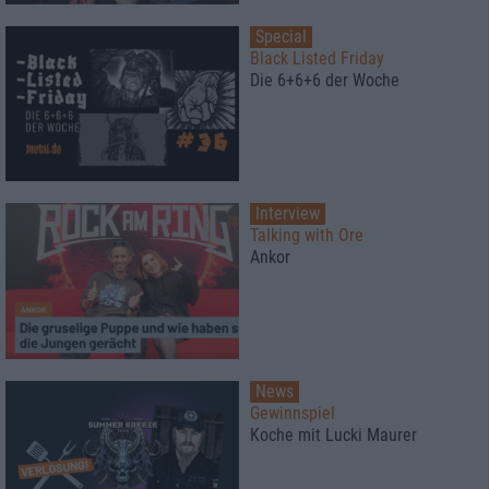
Special
Black Listed Friday
Die 6+6+6 der Woche
Interview
Talking with Ore
Ankor
News
Gewinnspiel
Koche mit Lucki Maurer