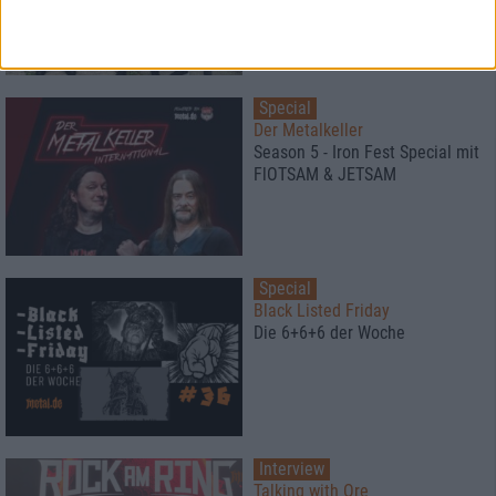
Special
Der Metalkeller
Season 5 - Iron Fest Special mit
FlOTSAM & JETSAM
Special
Black Listed Friday
Die 6+6+6 der Woche
Interview
Talking with Ore