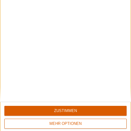
ZUSTIMMEN
5/10
8/10
MEHR OPTIONEN
Flowers Of Rust
Xandria