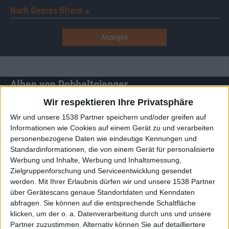
Nach Genres filtern
►︎
Alben von Dobbeltgjenger
Wir respektieren Ihre Privatsphäre
Wir und unsere 1538 Partner speichern und/oder greifen auf
Informationen wie Cookies auf einem Gerät zu und verarbeiten
personenbezogene Daten wie eindeutige Kennungen und
Standardinformationen, die von einem Gerät für personalisierte
Werbung und Inhalte, Werbung und Inhaltsmessung,
Zielgruppenforschung und Serviceentwicklung gesendet
werden.
Mit Ihrer Erlaubnis dürfen wir und unsere 1538 Partner
Review
Review
über Gerätescans genaue Standortdaten und Kenndaten
abfragen. Sie können auf die entsprechende Schaltfläche
9/10
Keine Wertung
klicken, um der o. a. Datenverarbeitung durch uns und unsere
Dobbeltgjenger
Dobbeltgjenger
Partner zuzustimmen. Alternativ können Sie auf detailliertere
The Twins
Blood Money (Single)