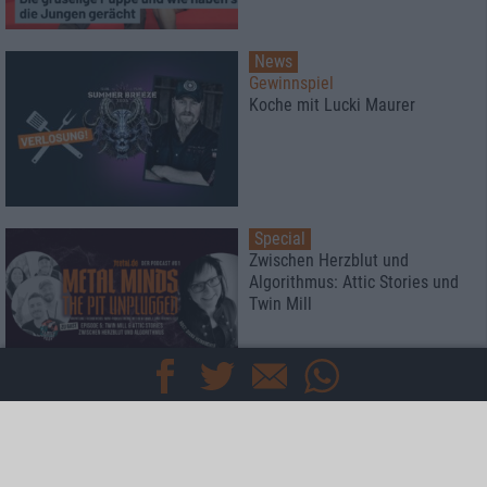
News
Gewinnspiel
Koche mit Lucki Maurer
Special
Zwischen Herzblut und
Algorithmus: Attic Stories und
Twin Mill
Special
Rockharz Open Air 2026
Das meint die Redaktion