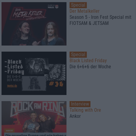
Special
Der Metalkeller
Season 5 - Iron Fest Special mit
FlOTSAM & JETSAM
Special
Black Listed Friday
Die 6+6+6 der Woche
Interview
Talking with Ore
Ankor