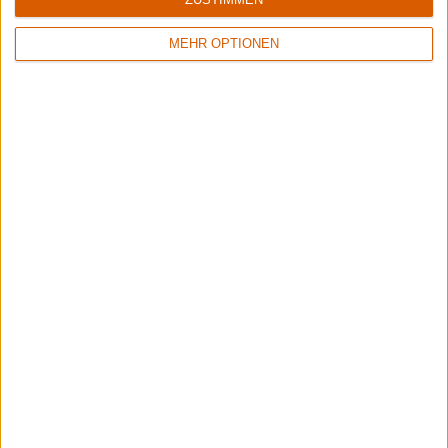
MEHR OPTIONEN
1
8/10
6/10
Sinner
Crusade Of Bards
Boom Bang Goodbye
Tales Of Distant Worlds