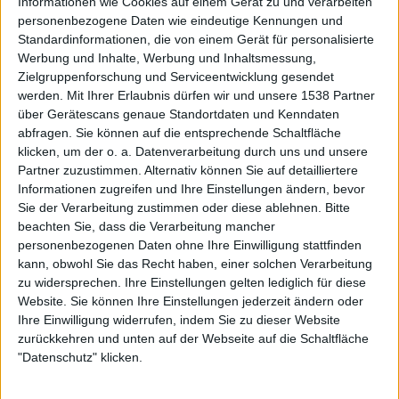
Informationen wie Cookies auf einem Gerät zu und verarbeiten
personenbezogene Daten wie eindeutige Kennungen und
Standardinformationen, die von einem Gerät für personalisierte
Werbung und Inhalte, Werbung und Inhaltsmessung,
Zielgruppenforschung und Serviceentwicklung gesendet
werden.
Mit Ihrer Erlaubnis dürfen wir und unsere 1538 Partner
Review
über Gerätescans genaue Standortdaten und Kenndaten
7/10
abfragen. Sie können auf die entsprechende Schaltfläche
Lagwagon
klicken, um der o. a. Datenverarbeitung durch uns und unsere
Railer
Partner zuzustimmen. Alternativ können Sie auf detailliertere
Informationen zugreifen und Ihre Einstellungen ändern, bevor
Sie der Verarbeitung zustimmen oder diese ablehnen.
Bitte
beachten Sie, dass die Verarbeitung mancher
personenbezogenen Daten ohne Ihre Einwilligung stattfinden
kann, obwohl Sie das Recht haben, einer solchen Verarbeitung
zu widersprechen. Ihre Einstellungen gelten lediglich für diese
Website. Sie können Ihre Einstellungen jederzeit ändern oder
Aktuell
Ihre Einwilligung widerrufen, indem Sie zu dieser Website
zurückkehren und unten auf der Webseite auf die Schaltfläche
"Datenschutz" klicken.