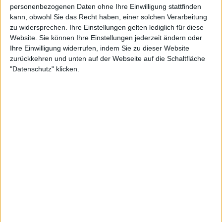
personenbezogenen Daten ohne Ihre Einwilligung stattfinden
Weitere Artikel zu Rave The Reqviem
kann, obwohl Sie das Recht haben, einer solchen Verarbeitung
zu widersprechen. Ihre Einstellungen gelten lediglich für diese
Website. Sie können Ihre Einstellungen jederzeit ändern oder
Ihre Einwilligung widerrufen, indem Sie zu dieser Website
zurückkehren und unten auf der Webseite auf die Schaltfläche
"Datenschutz" klicken.
Special
Out Of Line Weekender
Gewinnt 3-Tages-Tickets für das Festival in Berlin