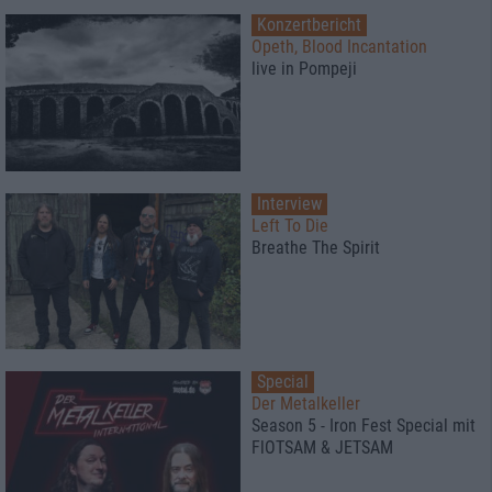
Konzertbericht
Opeth, Blood Incantation
live in Pompeji
Interview
Left To Die
Breathe The Spirit
Special
Der Metalkeller
Season 5 - Iron Fest Special mit
FlOTSAM & JETSAM