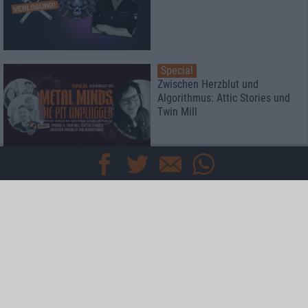
Special
Zwischen Herzblut und
Algorithmus: Attic Stories und
Twin Mill
Special
Rockharz Open Air 2026
Das meint die Redaktion
Special
Kaltenberger Ritterturnier 2026