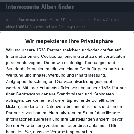
Interessante Alben finden
Auf der Suche nach neuer Mucke? Durchsuche unser Review-Archiv mit
aktuell
38634
Reviews und lass Dich inspirieren!
Nach Wertung filtern
▼︎
Wir respektieren Ihre Privatsphäre
Wir und unsere 1538 Partner speichern und/oder greifen auf
von
Informationen wie Cookies auf einem Gerät zu und verarbeiten
personenbezogene Daten wie eindeutige Kennungen und
Standardinformationen, die von einem Gerät für personalisierte
bis
Werbung und Inhalte, Werbung und Inhaltsmessung,
Zielgruppenforschung und Serviceentwicklung gesendet
Punkten
werden.
Mit Ihrer Erlaubnis dürfen wir und unsere 1538 Partner
über Gerätescans genaue Standortdaten und Kenndaten
Nach Genres filtern
►︎
abfragen. Sie können auf die entsprechende Schaltfläche
klicken, um der o. a. Datenverarbeitung durch uns und unsere
Partner zuzustimmen. Alternativ können Sie auf detailliertere
Informationen zugreifen und Ihre Einstellungen ändern, bevor
Sie der Verarbeitung zustimmen oder diese ablehnen.
Bitte
beachten Sie, dass die Verarbeitung mancher