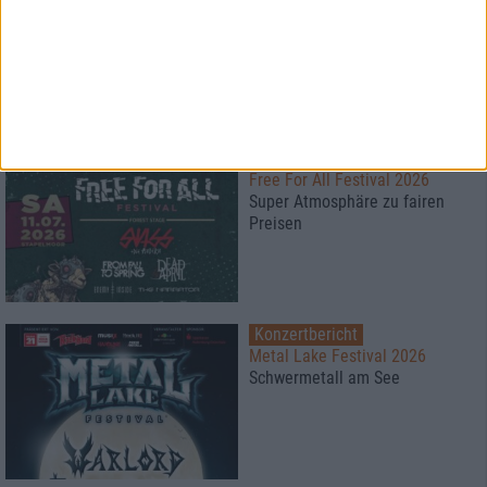
Vainstream Rockfest 2026
Festival bei 40°
Konzertbericht
Free For All Festival 2026
Super Atmosphäre zu fairen
Preisen
Konzertbericht
Metal Lake Festival 2026
Schwermetall am See