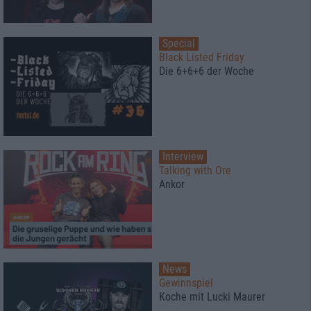
Special
Black Listed Friday
Die 6+6+6 der Woche
Interview
Talking with Ore
Ankor
News
Gewinnspiel
Koche mit Lucki Maurer