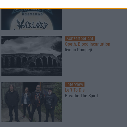
Schwermetall am See
Konzertbericht
Opeth, Blood Incantation
live in Pompeji
Interview
Left To Die
Breathe The Spirit