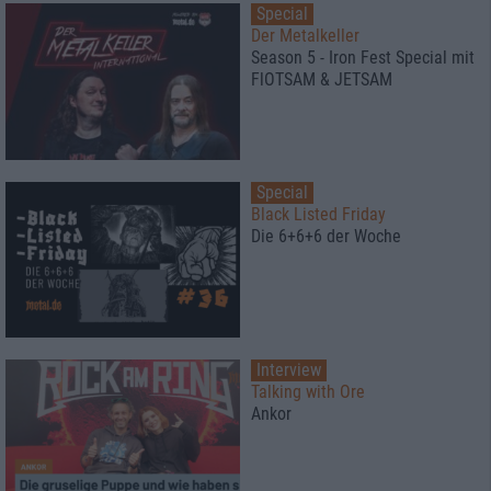
Special
Der Metalkeller
Season 5 - Iron Fest Special mit
FlOTSAM & JETSAM
Special
Black Listed Friday
Die 6+6+6 der Woche
Interview
Talking with Ore
Ankor