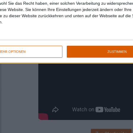
wohl Sie das Recht haben, einer solchen Verarbeitung zu widersprechen
Dabei verzichtet die Band darauf, den morali
diese Website. Sie können Ihre Einstellungen jederzeit ändern oder Ihre 
erheben. Hier geht es nur darum, seiner Wut 
e zu dieser Website zurückkehren und unten auf der Webseite auf die 
gelingt SURGICAL STRIKE dank durchweg sta
n.
Thrasher ist „Part Of A Sick World“ jetzt scho
EHR OPTIONEN
ZUSTIMMEN