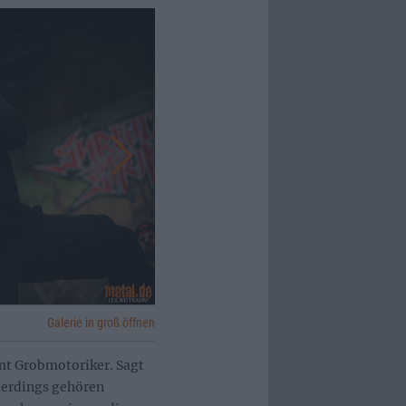
Galerie in groß öffnen
mt Grobmotoriker. Sagt
lerdings gehören