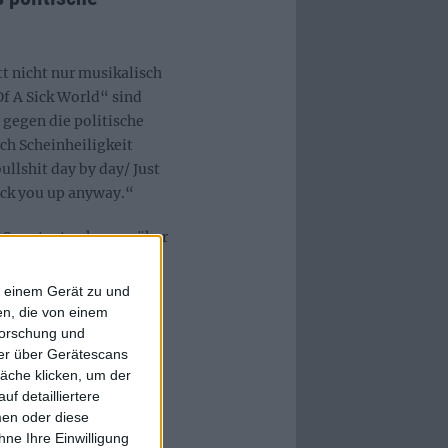
tt nicht nur musikalisch
f A Sick World“ sind
 gegen die politische
rch Scheinheiligkeit
ullshit day by day/ Just
fuck you up anyway.“
n Songtexten kaum näher
lick in Richtung des
. Doch auch der stetige
f einem Gerät zu und
lbum seinen Platz. Im
n, die von einem
 walk through empy
forschung und
ner über Gerätescans
h. I’m never pleased, oh
äche klicken, um der
 verstehen ihre Musik
f detailliertere
lschaft und das
men oder diese
n.
ne Ihre Einwilligung