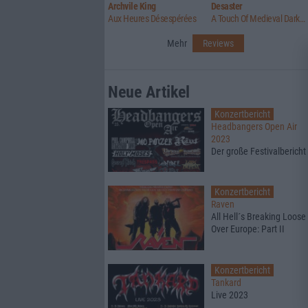
Archvile King
Desaster
Aux Heures Désespérées
A Touch Of Medieval Darkness
Mehr
Reviews
Neue Artikel
Konzertbericht
Headbangers Open Air
2023
Der große Festivalbericht
Konzertbericht
Raven
All Hell´s Breaking Loose
Over Europe: Part II
Konzertbericht
Tankard
Live 2023