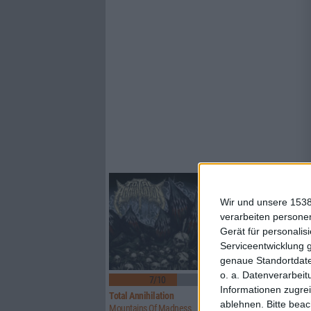
Wir und unsere 1538
verarbeiten persone
Gerät für personali
Serviceentwicklung 
genaue Standortdate
o. a. Datenverarbeit
7/10
8/10
Informationen zugrei
Total Annihilation
Transilvania
ablehnen.
Bitte bea
Mountains Of Madness
Magia Posthuma