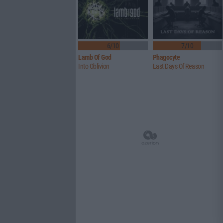
6/10
7/10
Lamb Of God
Phagocyte
Into Oblivion
Last Days Of Reason