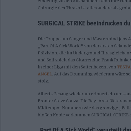
eindeutig zu den Ausnahmen. Denn ihre Hera
Chirurgie des Thrash ist alles andere als grob
SURGICAL STRIKE beeindrucken dur
Die Truppe um Sänger und Mastermind Jens A
„Part Of A Sick World“ von der ersten Sekunde
Präzision, die im Underground Ihresgleichen s
und Soli spielt das Gitarrenduo Frank Ruhnk
in einer Liga mit den Saitenhexern von
TEST
ANGEL
. Auf das Drumming wiederum wäre sel
stolz.
Alberts Gesang wiederum erinnert ein ums a
Fronter Steve Souza. Die Bay-Area-Veteranen
Midtempo-Nummern wie das groovige „Failed
bloßen Kopie verkommen SURGICAL STRIKE da
„Part Of A Sick World“ verurteilt da