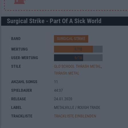
Surgical Strike - Part Of A Sick World
BAND
SURGICAL STRIKE
WERTUNG
8
/
10
USER-WERTUNG
6
/
10
STILE
OLD SCHOOL THRASH METAL
,
THRASH METAL
ANZAHL SONGS
11
SPIELDAUER
44:37
RELEASE
24.01.2020
LABEL
METALVILLE / ROUGH TRADE
TRACKLISTE
TRACKLISTE EINBLENDEN