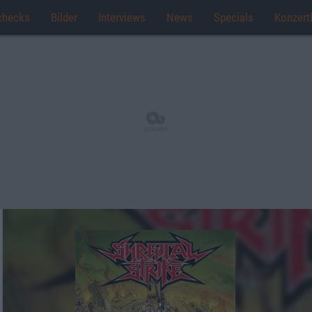
checks
Bilder
Interviews
News
Specials
Konzert