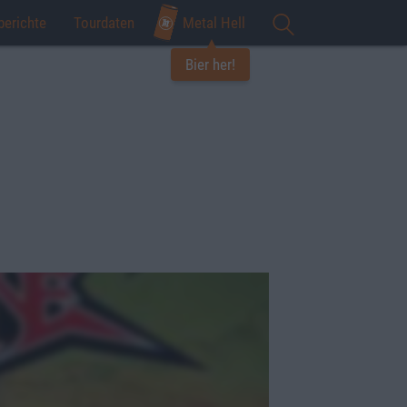
berichte
Tourdaten
Metal Hell
Bier her!