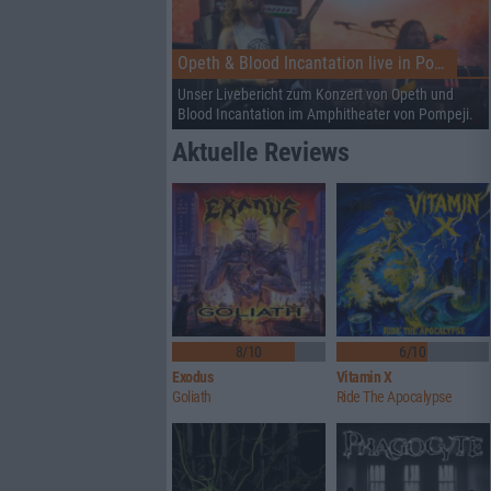
Opeth & Blood Incantation live in Pompeji
Unser Livebericht zum Konzert von Opeth und
Blood Incantation im Amphitheater von Pompeji.
Aktuelle Reviews
8/10
6/10
Exodus
Vitamin X
Goliath
Ride The Apocalypse