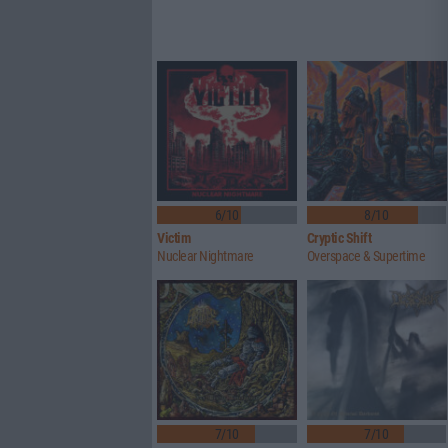
6/10
8/10
Victim
Cryptic Shift
Nuclear Nightmare
Overspace & Supertime
7/10
7/10