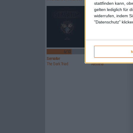
stattfinden kann, ob
gelten lediglich für 
widerrufen, indem Si
"Datenschutz" klicke
6/10
7/10
M
Servator
Wildhunt
The Dark Triad
Aletheia