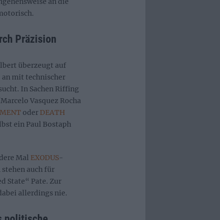
ngehensweise an die
motorisch.
ch Präzision
lbert überzeugt auf
 an mit technischer
ucht. In Sachen Riffing
e/Marcelo Vasquez Rocha
AMENT
oder
DEATH
bst ein Paul Bostaph
ndere Mal
EXODUS
-
 stehen auch für
 State“ Pate. Zur
bei allerdings nie.
s politische