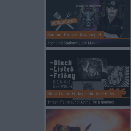
Summer Breeze Gewinnspiel
Kocht mit Starkoch Lucki Maurer
Black Listed Friday – Die 6+6+6 der Woche
Thrashin' all around! Acting like a maniac!