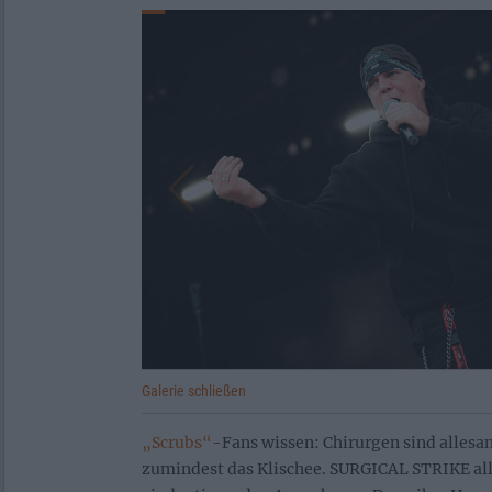
Galerie schließen
„Scrubs“
-Fans wissen: Chirurgen sind allesa
zumindest das Klischee. SURGICAL STRIKE al