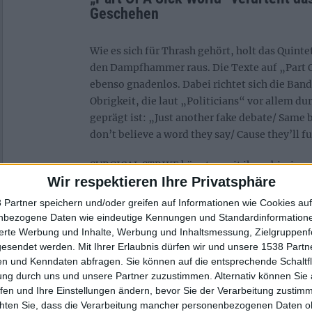
Geschehen
Wie es sich für Thrash gehört, holt das Quinte
den Dampfhammer raus. Die Texte auf „Part O
ebenso gnadenlos. Dabei richtet sich die Band
Obrigkeit, die laut „Politicians“ vor allem du
geprägt ist: „Just another fake debate/ Same b
don’t believe a word they say/ Cause they’ll 
SURGICAL STRIKE könnten mit ihren bissige
Wir respektieren Ihre Privatsphäre
an der aktuellen Gesellschaftslage sein. Ein B
aktuellen Wahldebakels in Thüringen zeigt es
 Partner speichern und/oder greifen auf Informationen wie Cookies au
Kampf mit inneren Dämonen findet auf dem A
nbezogene Daten wie eindeutige Kennungen und Standardinformatione
stampfenden „Below Zero“ etwa heißt es: „I
sierte Werbung und Inhalte, Werbung und Inhaltsmessung, Zielgruppen
gesendet werden.
Mit Ihrer Erlaubnis dürfen wir und unsere 1538 Part
strees, an addict on the hunt/ Need to get hig
n und Kenndaten abfragen. Sie können auf die entsprechende Schaltfl
my god, what have I done?“ SURGICAL STRIKE
ung durch uns und unsere Partner zuzustimmen. Alternativ können Sie au
in jeglicher Hinsicht als Weckruf an die Gesel
fen und Ihre Einstellungen ändern, bevor Sie der Verarbeitung zustim
Individuum, sein Leben in die Hand zu nehme
chten Sie, dass die Verarbeitung mancher personenbezogenen Daten oh