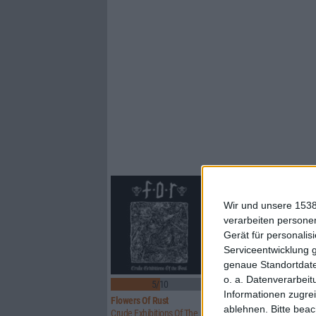
Wir und unsere 1538
verarbeiten persone
Gerät für personali
Serviceentwicklung 
genaue Standortdate
o. a. Datenverarbeit
5/10
8/10
Informationen zugrei
Flowers Of Rust
Xandria
ablehnen.
Bitte bea
Crude Exhibitions Of The Soul
Eclipse