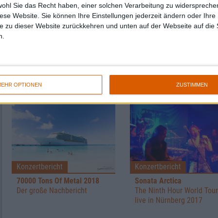
Review
Review
wohl Sie das Recht haben, einer solchen Verarbeitung zu widersprechen
diese Website. Sie können Ihre Einstellungen jederzeit ändern oder Ihre 
8/10
7/10
e zu dieser Website zurückkehren und unten auf der Webseite auf die 
Triosphere
Triosphere
n.
The Heart Of The
The Road Less
Matter
Travelled
EHR OPTIONEN
ZUSTIMMEN
Konzertberichte mit Triosphere
Konzertbericht
Konzertbericht
70000 Tons Of Metal 2018
Sonata Arctica
Der große Nachbericht
The Ninth Hour World Tour
live in Nürnberg 2017