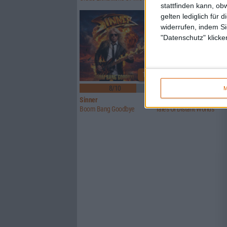
stattfinden kann, ob
gelten lediglich für 
widerrufen, indem Si
"Datenschutz" klicke
1
8/10
6/10
M
Sinner
Crusade Of Bards
Boom Bang Goodbye
Tales Of Distant Worlds