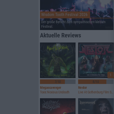
Wisdom Tooth Festival 2026
Der große Bericht zum sympathischen kleinen
Festival.
Aktuelle Reviews
1
7/10
8/10
Megascavenger
Nestor
Toxic Noxious Undeath
Live At Gothenburg Film Studios