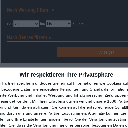
Nach Wertung filtern
▼︎
von
bis
Punkten
Nach Genres filtern
►︎
Wir respektieren Ihre Privatsphäre
Alben von Triosphere
 Partner speichern und/oder greifen auf Informationen wie Cookies au
nbezogene Daten wie eindeutige Kennungen und Standardinformatione
sierte Werbung und Inhalte, Werbung und Inhaltsmessung, Zielgruppen
gesendet werden.
Mit Ihrer Erlaubnis dürfen wir und unsere 1538 Part
n und Kenndaten abfragen. Sie können auf die entsprechende Schaltfl
ung durch uns und unsere Partner zuzustimmen. Alternativ können Sie au
fen und Ihre Einstellungen ändern, bevor Sie der Verarbeitung zustim
chten Sie, dass die Verarbeitung mancher personenbezogenen Daten oh