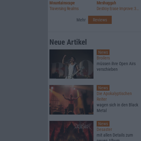
Mountainscape
Meshuggah
Traversing Realms
Destroy Erase Improve: 30th Anniversary Edition
Mehr
Reviews
Neue Artikel
News
Broilers
müssen ihre Open Airs
verschieben
News
Die Apokalyptischen
Reiter
wagen sich in den Black
Metal
News
Desaster
mit allen Details zum
neuen Album