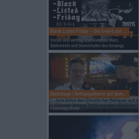
Black Listed Friday – Die 6+6+6 der Woche
Vocals sind wichtig: Hier kommen Stars,
Statements und Stammhalter des Gesangs.
Backstage | Rettungsdienst auf dem Summer Breeze
Über Zwischenwasser, Gehörschutz und
Festivalapotheke.