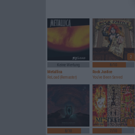
2
Keine Wertung
8/10
Metallica
Rock Justice
ReLoad (Remaster)
You've Been Served
1
8/10
7/10