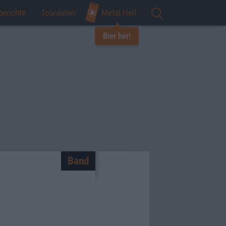
berichte
Tourdaten
Metal Hell
Bier her!
Band