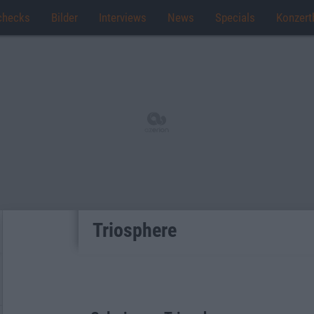
checks
Bilder
Interviews
News
Specials
Konzert
Triosphere