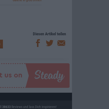
Galerie in groß öffnen
Diesen Artikel teilen
ll
38633
Reviews und lass Dich inspirieren!