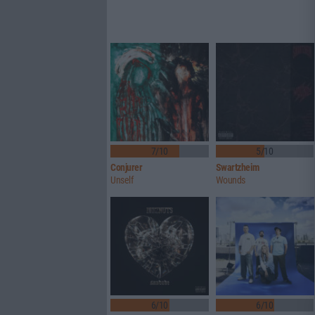
7/10
5/10
Conjurer
Swartzheim
Unself
Wounds
6/10
6/10