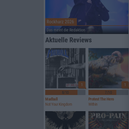
Rockharz 2026
Das meint die Redaktion
Aktuelle Reviews
1
1
8/10
7/10
Madball
Protest The Hero
Not Your Kingdom
Within