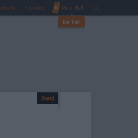
berichte
Tourdaten
Metal Hell
Bier her!
Band