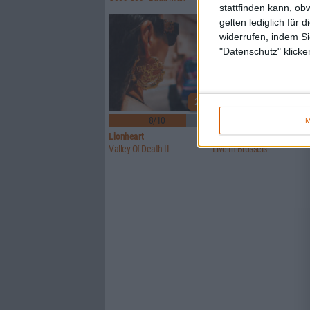
stattfinden kann, ob
gelten lediglich für 
widerrufen, indem Si
"Datenschutz" klicke
2
8/10
Keine Wertung
M
Lionheart
Brutus (BE)
Valley Of Death II
Live In Brussels