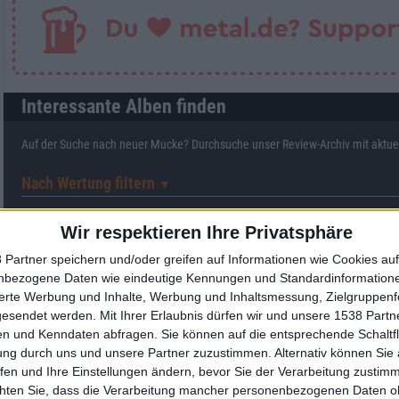
Interessante Alben finden
Auf der Suche nach neuer Mucke? Durchsuche unser Review-Archiv mit aktue
Nach Wertung filtern
▼︎
von
bis
Punkten
Wir respektieren Ihre Privatsphäre
 Partner speichern und/oder greifen auf Informationen wie Cookies au
Nach Genres filtern
►︎
nbezogene Daten wie eindeutige Kennungen und Standardinformatione
sierte Werbung und Inhalte, Werbung und Inhaltsmessung, Zielgruppen
gesendet werden.
Mit Ihrer Erlaubnis dürfen wir und unsere 1538 Part
n und Kenndaten abfragen. Sie können auf die entsprechende Schaltfl
ung durch uns und unsere Partner zuzustimmen. Alternativ können Sie au
fen und Ihre Einstellungen ändern, bevor Sie der Verarbeitung zustim
Tungsten auf Tour
chten Sie, dass die Verarbeitung mancher personenbezogenen Daten oh