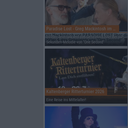
Paradise Lost - Greg Mackintosh im Interview auf dem RHZ
2000er, tech-talk und das Geheimnis hiter der 10-
Sekunden-Melodie von "One Second"
Kaltenberger Ritterturnier 2026
Eine Reise ins Mittelalter!