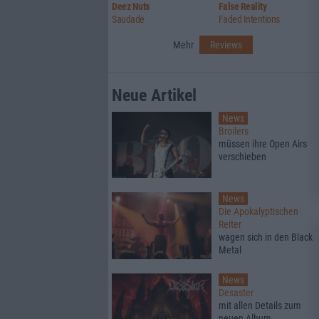
Deez Nuts
False Reality
Saudade
Faded Intentions
Mehr
Reviews
Neue Artikel
News
Broilers
müssen ihre Open Airs
verschieben
News
Die Apokalyptischen
Reiter
wagen sich in den Black
Metal
News
Desaster
mit allen Details zum
neuen Album