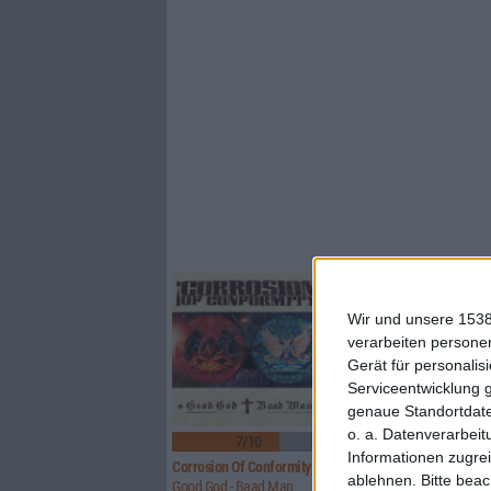
Wir und unsere 1538
verarbeiten persone
Gerät für personali
Serviceentwicklung 
genaue Standortdate
2
o. a. Datenverarbeit
7/10
8/10
Informationen zugrei
Corrosion Of Conformity
Rosa Faenskap
ablehnen.
Bitte bea
Good God - Baad Man
Ingenting Forblir