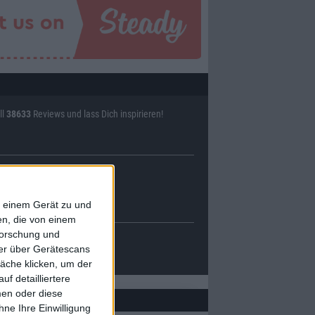
ll
38633
Reviews und lass Dich inspirieren!
f einem Gerät zu und
n, die von einem
forschung und
ner über Gerätescans
äche klicken, um der
f detailliertere
men oder diese
ne Ihre Einwilligung