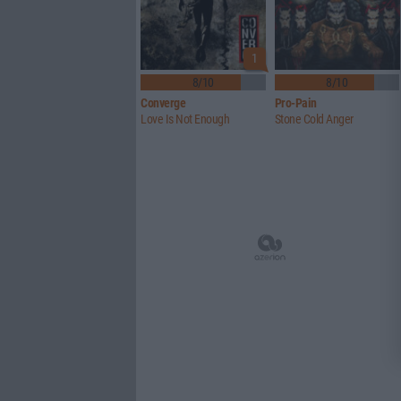
1
8/10
8/10
Converge
Pro-Pain
Love Is Not Enough
Stone Cold Anger