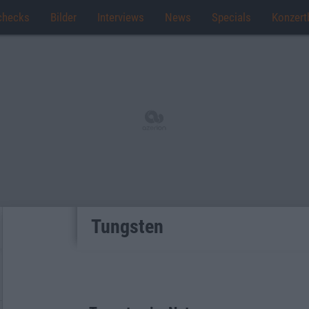
checks
Bilder
Interviews
News
Specials
Konzert
Tungsten