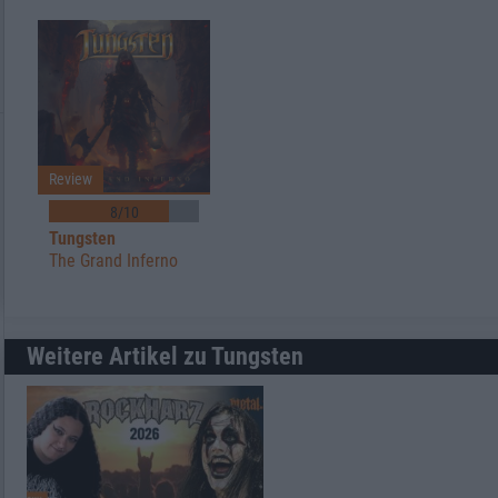
Review
8/10
Tungsten
The Grand Inferno
Weitere Artikel zu Tungsten