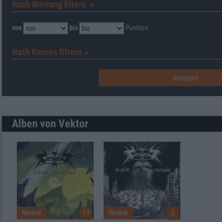
Nach Wertung filtern
▼︎
von
bis
Punkten
Nach Genres filtern
►︎
Alben von Vektor
Review
13
Review
2