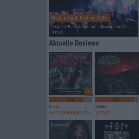
Wisdom Tooth Festival 2026
Der große Bericht zum sympathischen kleinen
Festival.
Aktuelle Reviews
1
8/10
9/10
Nestor
Hulder
Live At Gothenburg Film Studios
Verbolgen