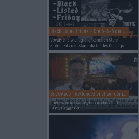
Black Listed Friday – Die 6+6+6 der Woche
Vocals sind wichtig: Hier kommen Stars,
Statements und Stammhalter des Gesangs.
Backstage | Rettungsdienst auf dem Summer Breeze
Über Zwischenwasser, Gehörschutz und
Festivalapotheke.