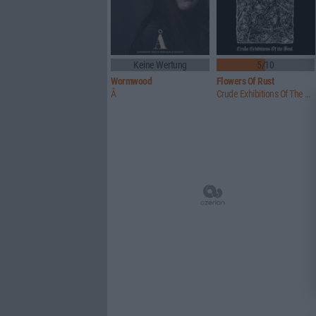
Keine Wertung
5/10
Wormwood
Flowers Of Rust
Å
Crude Exhibitions Of The Soul