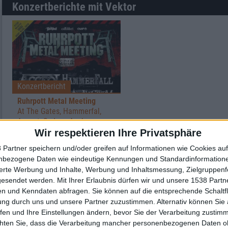
Konzertberichte mit Vektor
Konzertbericht
Ruhrpott Metal Meeting
At The Gates, Hammerfal,
Accept, Sodom, Asphyx u.v.a.
live in Oberhausen
Wir respektieren Ihre Privatsphäre
 Partner speichern und/oder greifen auf Informationen wie Cookies au
nbezogene Daten wie eindeutige Kennungen und Standardinformatione
sierte Werbung und Inhalte, Werbung und Inhaltsmessung, Zielgruppen
gesendet werden.
Mit Ihrer Erlaubnis dürfen wir und unsere 1538 Part
n und Kenndaten abfragen. Sie können auf die entsprechende Schaltfl
ung durch uns und unsere Partner zuzustimmen. Alternativ können Sie au
fen und Ihre Einstellungen ändern, bevor Sie der Verarbeitung zustim
chten Sie, dass die Verarbeitung mancher personenbezogenen Daten oh