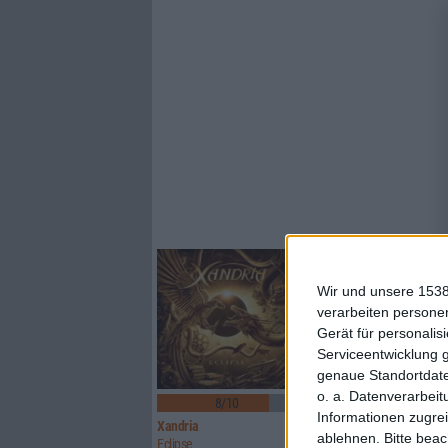
Wir und unsere 1538
verarbeiten persone
Gerät für personali
Serviceentwicklung 
genaue Standortdate
1
o. a. Datenverarbeit
8/10
8/10
Informationen zugrei
Xandria
Sinner
ablehnen.
Bitte bea
Eclipse
Boom Bang Goodbye