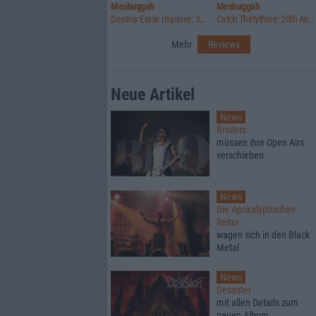
Meshuggah
Meshuggah
Destroy Erase Improve: 30th Anniversary Edition
Catch Thirtythree: 20th Anniversary Edition
Mehr
Reviews
Neue Artikel
News
Broilers
müssen ihre Open Airs
verschieben
News
Die Apokalyptischen
Reiter
wagen sich in den Black
Metal
News
Desaster
mit allen Details zum
neuen Album