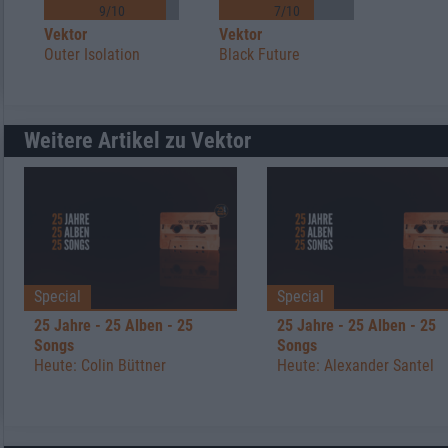
9/10
7/10
Vektor
Vektor
Outer Isolation
Black Future
Weitere Artikel zu Vektor
Special
Special
25 Jahre - 25 Alben - 25
25 Jahre - 25 Alben - 25
Songs
Songs
Heute: Colin Büttner
Heute: Alexander Santel