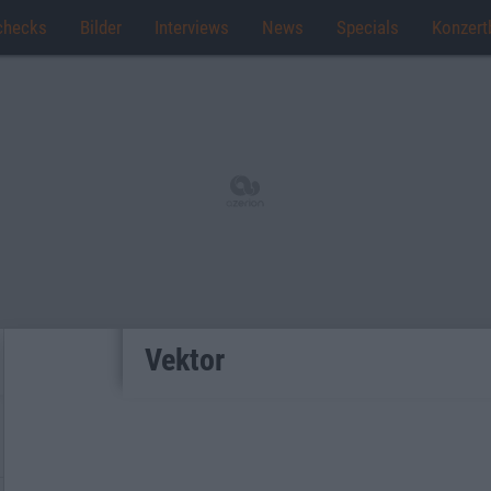
checks
Bilder
Interviews
News
Specials
Konzert
Vektor