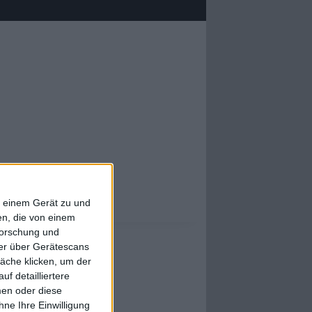
f einem Gerät zu und
n, die von einem
forschung und
ner über Gerätescans
äche klicken, um der
f detailliertere
men oder diese
ne Ihre Einwilligung