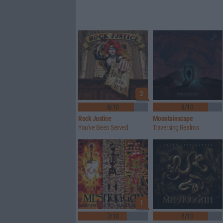
2
8/10
8/10
Rock Justice
Mountainscape
You've Been Served
Traversing Realms
1
7/10
8/10