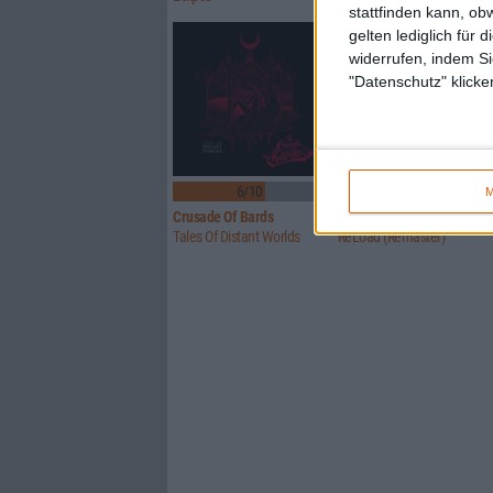
stattfinden kann, ob
gelten lediglich für 
widerrufen, indem Si
"Datenschutz" klicke
6/10
Keine Wertung
M
Crusade Of Bards
Metallica
Tales Of Distant Worlds
ReLoad (Remaster)