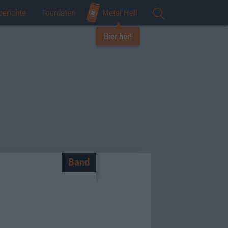
berichte
Tourdaten
Metal Hell
Bier her!
Band