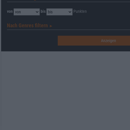
von
bis
Punkten
Nach Genres filtern
►︎