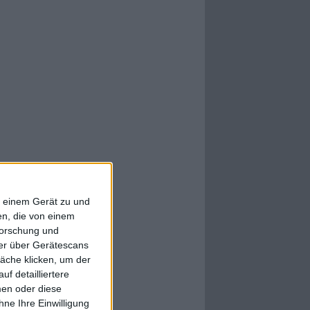
f einem Gerät zu und
n, die von einem
forschung und
ner über Gerätescans
äche klicken, um der
f detailliertere
men oder diese
ne Ihre Einwilligung