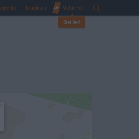
berichte
Tourdaten
Metal Hell
Bier her!
×