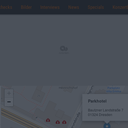
checks
Bilder
Interviews
News
Specials
Konzert
+
Parkhotel
−
Bautzner Landstraße 7
01324 Dresden