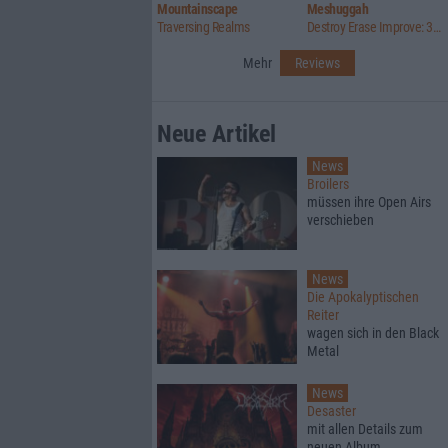
Mountainscape
Meshuggah
Traversing Realms
Destroy Erase Improve: 30th Anniversary Edition
Mehr
Reviews
Neue Artikel
News
Broilers
müssen ihre Open Airs
verschieben
News
Die Apokalyptischen
Reiter
wagen sich in den Black
Metal
News
Desaster
mit allen Details zum
neuen Album