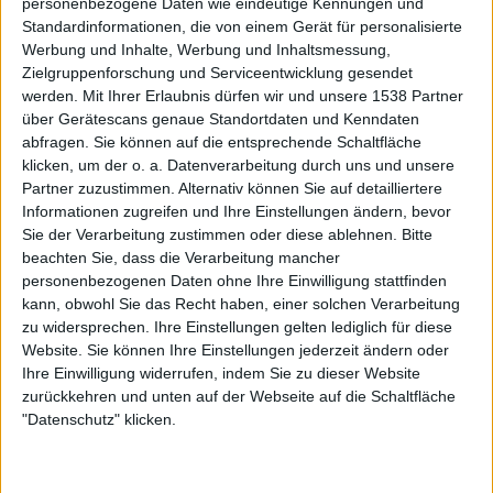
personenbezogene Daten wie eindeutige Kennungen und
Standardinformationen, die von einem Gerät für personalisierte
Werbung und Inhalte, Werbung und Inhaltsmessung,
Zielgruppenforschung und Serviceentwicklung gesendet
werden.
Mit Ihrer Erlaubnis dürfen wir und unsere 1538 Partner
über Gerätescans genaue Standortdaten und Kenndaten
abfragen. Sie können auf die entsprechende Schaltfläche
klicken, um der o. a. Datenverarbeitung durch uns und unsere
Partner zuzustimmen. Alternativ können Sie auf detailliertere
Informationen zugreifen und Ihre Einstellungen ändern, bevor
Sie der Verarbeitung zustimmen oder diese ablehnen.
Bitte
Black Listed Friday – Die 6+6+6 der Woche
beachten Sie, dass die Verarbeitung mancher
Vocals sind wichtig: Hier kommen Stars, Statements und Stammhalter des
personenbezogenen Daten ohne Ihre Einwilligung stattfinden
Gesangs.
kann, obwohl Sie das Recht haben, einer solchen Verarbeitung
zu widersprechen. Ihre Einstellungen gelten lediglich für diese
Website. Sie können Ihre Einstellungen jederzeit ändern oder
Ihre Einwilligung widerrufen, indem Sie zu dieser Website
zurückkehren und unten auf der Webseite auf die Schaltfläche
"Datenschutz" klicken.