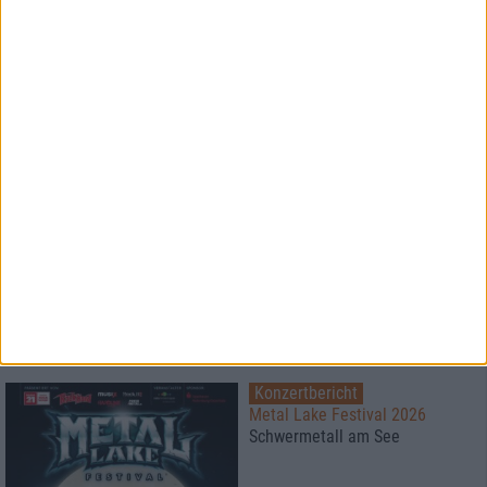
Konzertbericht
Vainstream Rockfest 2026
Festival bei 40°
Konzertbericht
Free For All Festival 2026
Super Atmosphäre zu fairen
Preisen
Konzertbericht
Metal Lake Festival 2026
Schwermetall am See