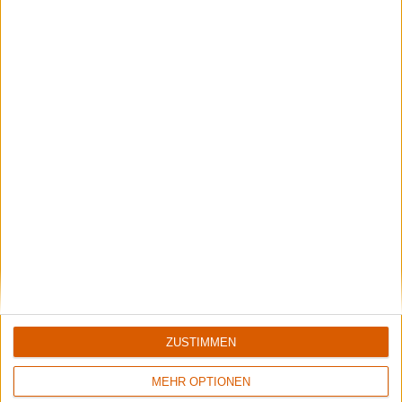
6/10
Keine Wertung
Crusade Of Bards
Metallica
Tales Of Distant Worlds
ReLoad (Remaster)
ZUSTIMMEN
MEHR OPTIONEN