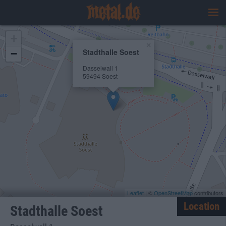
+
×
Stadthalle Soest
−
Dasselwall 1
59494 Soest
Leaflet
| ©
OpenStreetMap
contributors
Location
Stadthalle Soest