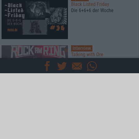
Black Listed Friday
Die 6+6+6 der Woche
Interview
Talking with Ore
Ankor
News
Gewinnspiel
Koche mit Lucki Maurer