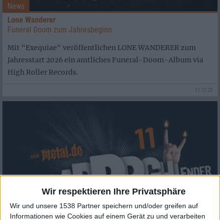
News
Lone Wanderer
Funeral Doom zum Jahresbeginn
Mit "Exequiae" veröffentlichen LONE WANDERER zum
Jahresstart 2026 ein amtliches Funeral-Doom-Album via
High Roller Records.
11.12.25
Wir respektieren Ihre Privatsphäre
Wir und unsere 1538 Partner speichern und/oder greifen auf
Informationen wie Cookies auf einem Gerät zu und verarbeiten