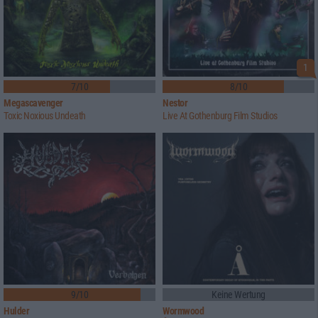
1
7/10
8/10
Megascavenger
Nestor
Toxic Noxious Undeath
Live At Gothenburg Film Studios
9/10
Keine Wertung
Hulder
Wormwood