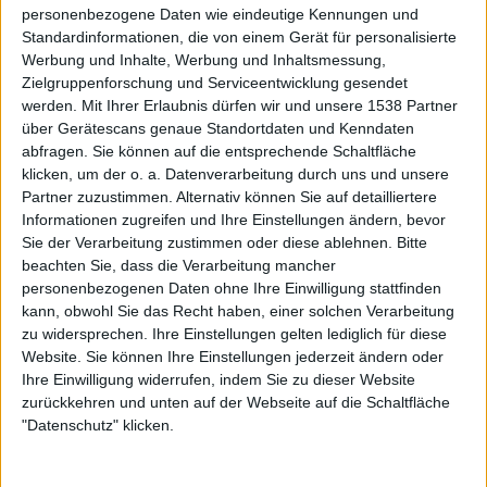
personenbezogene Daten wie eindeutige Kennungen und
Standardinformationen, die von einem Gerät für personalisierte
News
Werbung und Inhalte, Werbung und Inhaltsmessung,
Der metal.de Adventskalender 2025
Zielgruppenforschung und Serviceentwicklung gesendet
Türchen Nummer 11
werden.
Mit Ihrer Erlaubnis dürfen wir und unsere 1538 Partner
über Gerätescans genaue Standortdaten und Kenndaten
Jeden Tag öffnen wir für euch ein Türchen in unserem
abfragen. Sie können auf die entsprechende Schaltfläche
Adventskalender. Gewinnt LPs, CDs, Bücher, Tickets und
klicken, um der o. a. Datenverarbeitung durch uns und unsere
und und ...
Partner zuzustimmen. Alternativ können Sie auf detailliertere
Informationen zugreifen und Ihre Einstellungen ändern, bevor
11.12.25
Sie der Verarbeitung zustimmen oder diese ablehnen.
Bitte
beachten Sie, dass die Verarbeitung mancher
personenbezogenen Daten ohne Ihre Einwilligung stattfinden
kann, obwohl Sie das Recht haben, einer solchen Verarbeitung
zu widersprechen. Ihre Einstellungen gelten lediglich für diese
Website. Sie können Ihre Einstellungen jederzeit ändern oder
Ihre Einwilligung widerrufen, indem Sie zu dieser Website
zurückkehren und unten auf der Webseite auf die Schaltfläche
"Datenschutz" klicken.