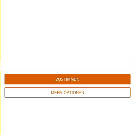
03.12.25
ZUSTIMMEN
News
MEHR OPTIONEN
Der metal.de Adventskalender 2025
Türchen Nummer 2
Jeden Tag öffnen wir für euch ein Türchen in unserem
Adventskalender. Gewinnt LPs, CDs, Bücher, Tickets und
und und...