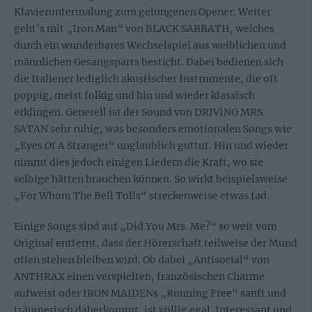
Klavieruntermalung zum gelungenen Opener. Weiter
geht’s mit „Iron Man“ von BLACK SABBATH, welches
durch ein wunderbares Wechselspiel aus weiblichen und
männlichen Gesangsparts besticht. Dabei bedienen sich
die Italiener lediglich akustischer Instrumente, die oft
poppig, meist folkig und hin und wieder klassisch
erklingen. Generell ist der Sound von DRIVING MRS.
SATAN sehr ruhig, was besonders emotionalen Songs wie
„Eyes Of A Stranger“ unglaublich guttut. Hin und wieder
nimmt dies jedoch einigen Liedern die Kraft, wo sie
selbige hätten brauchen können. So wirkt beispielsweise
„For Whom The Bell Tolls“ streckenweise etwas fad.
Einige Songs sind auf „Did You Mrs. Me?“ so weit vom
Original entfernt, dass der Hörerschaft teilweise der Mund
offen stehen bleiben wird. Ob dabei „Antisocial“ von
ANTHRAX einen verspielten, französischen Charme
aufweist oder IRON MAIDENs „Running Free“ sanft und
träumerisch daherkommt, ist völlig egal. Interessant und