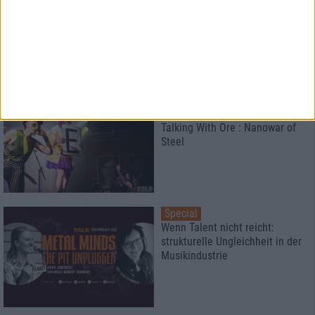
Die Weltpremiere in Marsberg
Interview
Nanowar of Steel
Talking With Ore : Nanowar of
Steel
Special
Wenn Talent nicht reicht:
strukturelle Ungleichheit in der
Musikindustrie