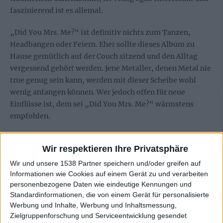
faszinierend ist es allemal.
„Did You Mrs. Me?“ ist definitiv nichts zum Tanzen,
Headbangen oder Feiern. Eher sollte dieses Album zu
Hause gemütlich auf der Couch sitzend und den Alltag
vergessend gehört werden. Jene Metaller, denen Metal nie
true genug sein kann, werden mit dieser Scheibe wohl
wenig anfangen können. Wer jedoch offen für neue
Einflüsse ist, dem sei „Did You Mrs. Me?“ wärmstens
empfohlen.
Wir respektieren Ihre Privatsphäre
Zur Startseite
Wir und unsere 1538 Partner speichern und/oder greifen auf
Informationen wie Cookies auf einem Gerät zu und verarbeiten
personenbezogene Daten wie eindeutige Kennungen und
29.02.2016
Standardinformationen, die von einem Gerät für personalisierte
Werbung und Inhalte, Werbung und Inhaltsmessung,
Matthias Weise
Zielgruppenforschung und Serviceentwicklung gesendet