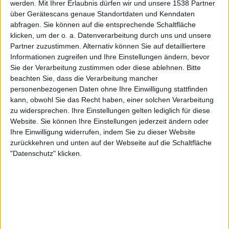
werden.
Mit Ihrer Erlaubnis dürfen wir und unsere 1538 Partner
über Gerätescans genaue Standortdaten und Kenndaten
abfragen. Sie können auf die entsprechende Schaltfläche
klicken, um der o. a. Datenverarbeitung durch uns und unsere
Partner zuzustimmen. Alternativ können Sie auf detailliertere
Informationen zugreifen und Ihre Einstellungen ändern, bevor
Newsletter abonnieren
Sie der Verarbeitung zustimmen oder diese ablehnen.
Bitte
beachten Sie, dass die Verarbeitung mancher
personenbezogenen Daten ohne Ihre Einwilligung stattfinden
kann, obwohl Sie das Recht haben, einer solchen Verarbeitung
zu widersprechen. Ihre Einstellungen gelten lediglich für diese
Website. Sie können Ihre Einstellungen jederzeit ändern oder
Ihre Einwilligung widerrufen, indem Sie zu dieser Website
zurückkehren und unten auf der Webseite auf die Schaltfläche
"Datenschutz" klicken.
Driving Mrs. Satan - Did You Mrs. Me?
BAND
DRIVING MRS. SATAN
WERTUNG
8
/
10
USER-WERTUNG
GIB DIE ERSTE WERTUNG AB!