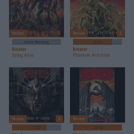
Review
Review
9
Keine Wertung
8/10
Kreator
Kreator
Dying Alive
Phantom Antichrist
Review
9
Review
7/10
10/10