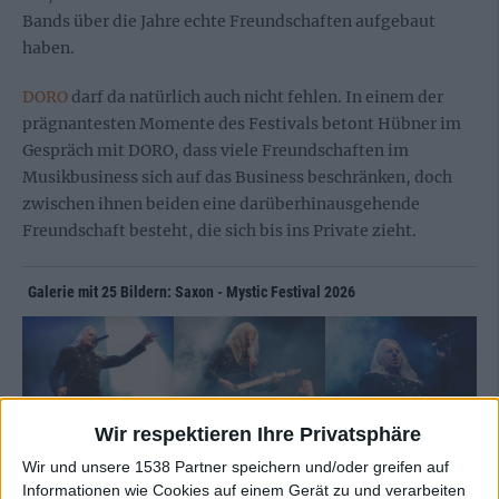
Bands über die Jahre echte Freundschaften aufgebaut
haben.
DORO
darf da natürlich auch nicht fehlen. In einem der
prägnantesten Momente des Festivals betont Hübner im
Gespräch mit DORO, dass viele Freundschaften im
Musikbusiness sich auf das Business beschränken, doch
zwischen ihnen beiden eine darüberhinausgehende
Freundschaft besteht, die sich bis ins Private zieht.
Galerie mit 25 Bildern: Saxon - Mystic Festival 2026
Wir respektieren Ihre Privatsphäre
Wir und unsere 1538 Partner speichern und/oder greifen auf
Informationen wie Cookies auf einem Gerät zu und verarbeiten