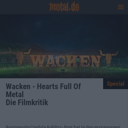
Special
Wacken - Hearts Full Of
Metal
Die Filmkritik
Regisseurin Cordula Kablitz-Post hat in den vergangenen