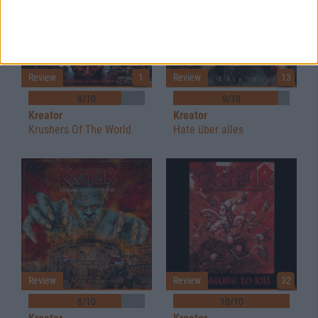
Review
1
Review
13
8/10
9/10
Kreator
Kreator
Krushers Of The World
Hate über alles
Review
Review
32
8/10
10/10