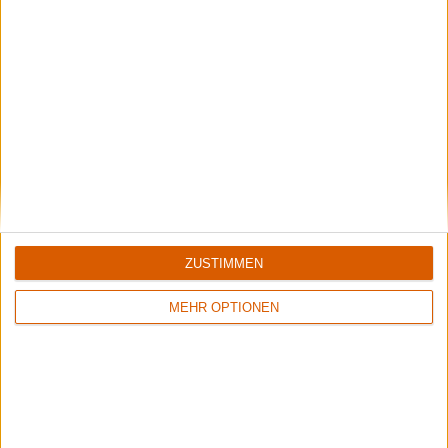
Keine Wertung
Keine Wertung
Saxon
Saxon
Heavy Metal Thunder -
The EMI Years (1985 -
The Movie
1988)
ZUSTIMMEN
Review
Review
MEHR OPTIONEN
Keine Wertung
9/10
Saxon
Saxon
The Carrere Years 1979 -
Heavy Metal Thunder -
1984
Live