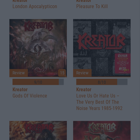
Kreator
Kreator
London Apocalypticon
Pleasure To Kill
Review
15
Review
9/10
8/10
Kreator
Kreator
Gods Of Violence
Love Us Or Hate Us –
The Very Best Of The
Noise Years 1985-1992