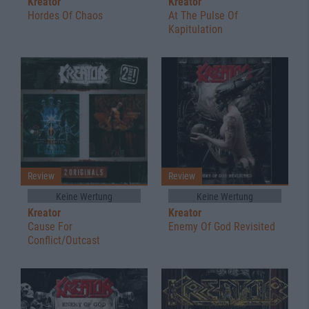
Kreator
Kreator
Hordes Of Chaos
At The Pulse Of
Kapitulation
Review
Review
Keine Wertung
Keine Wertung
Kreator
Kreator
Cause For
Enemy Of God Revisited
Conflict/Outcast