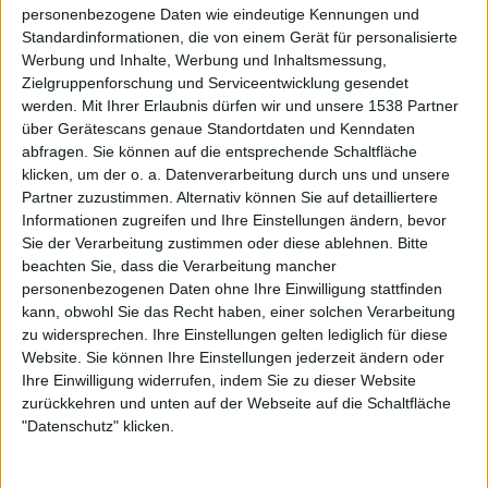
personenbezogene Daten wie eindeutige Kennungen und
Standardinformationen, die von einem Gerät für personalisierte
Werbung und Inhalte, Werbung und Inhaltsmessung,
Zielgruppenforschung und Serviceentwicklung gesendet
werden.
Mit Ihrer Erlaubnis dürfen wir und unsere 1538 Partner
über Gerätescans genaue Standortdaten und Kenndaten
abfragen. Sie können auf die entsprechende Schaltfläche
klicken, um der o. a. Datenverarbeitung durch uns und unsere
Partner zuzustimmen. Alternativ können Sie auf detailliertere
Informationen zugreifen und Ihre Einstellungen ändern, bevor
Sie der Verarbeitung zustimmen oder diese ablehnen.
Bitte
Galerie schließen
Galerie in groß öffnen
beachten Sie, dass die Verarbeitung mancher
personenbezogenen Daten ohne Ihre Einwilligung stattfinden
kann, obwohl Sie das Recht haben, einer solchen Verarbeitung
Galerie mit 30 Bildern: Doro - Rockharz Open Air 2026
zu widersprechen. Ihre Einstellungen gelten lediglich für diese
Website. Sie können Ihre Einstellungen jederzeit ändern oder
Ihre Einwilligung widerrufen, indem Sie zu dieser Website
zurückkehren und unten auf der Webseite auf die Schaltfläche
"Datenschutz" klicken.