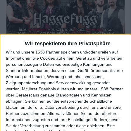
Wir respektieren Ihre Privatsphäre
Wir und unsere 1538 Partner speichern und/oder greifen auf
Informationen wie Cookies auf einem Gerät zu und verarbeiten
personenbezogene Daten wie eindeutige Kennungen und
Standardinformationen, die von einem Gerät für personalisierte
Haggefugg
(Headliner)
Werbung und Inhalte, Werbung und Inhaltsmessung,
Zielgruppenforschung und Serviceentwicklung gesendet
Haggefugg - Wahnsinn, Rock und Dudelsack!-
werden.
Mit Ihrer Erlaubnis dürfen wir und unsere 1538 Partner
Tour 2027 Tourdaten
über Gerätescans genaue Standortdaten und Kenndaten
abfragen. Sie können auf die entsprechende Schaltfläche
Musikzentrum, Hannover
klicken, um der o. a. Datenverarbeitung durch uns und unsere
18.03.27
Haggefugg
Partner zuzustimmen. Alternativ können Sie auf detailliertere
Informationen zugreifen und Ihre Einstellungen ändern, bevor
Logo, Hamburg
19.03.27
Sie der Verarbeitung zustimmen oder diese ablehnen.
Bitte
Haggefugg