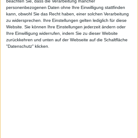
beachten Sie, dass die Verarbeitung mancher
personenbezogenen Daten ohne Ihre Einwilligung stattfinden
Goldgrube, Kassel
20.03.27
Haggefugg
kann, obwohl Sie das Recht haben, einer solchen Verarbeitung
zu widersprechen. Ihre Einstellungen gelten lediglich für diese
Im Wizemann, Stuttgart
Website. Sie können Ihre Einstellungen jederzeit ändern oder
01.04.27
Haggefugg
Ihre Einwilligung widerrufen, indem Sie zu dieser Website
zurückkehren und unten auf der Webseite auf die Schaltfläche
Der Hirsch, Nürnberg
02.04.27
"Datenschutz" klicken.
Haggefugg
Hellraiser, Leipzig
03.04.27
Haggefugg
Kulttempel, Oberhausen
08.04.27
Haggefugg
Colos-Saal, Aschaffenburg
09.04.27
Haggefugg
Backstage München, München
10.04.27
Haggefugg
Cassiopeia, Berlin
23.04.27
Haggefugg