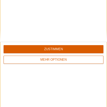
Eine Reise ins Mittelalter!
ZUSTIMMEN
MEHR OPTIONEN
Summer Breeze Gewinnspiel
Kocht mit Starkoch Lucki Maurer
Aktuelle Reviews