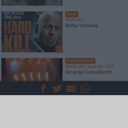
News
HARD KILL
BluRay Verlosung
1
Konzertbericht
ROCKHARZ Open Air 2026
Der große Festivalbericht
Konzertbericht
Vainstream Rockfest 2026
Festival bei 40°