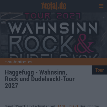
metal.de präsentiert
Tour
Haggefugg - Wahnsinn,
Rock und Dudelsack!-Tour
2027
Singt! Tanzt! Und schwitzt mit
HAGGEFUGG
. Besucht die