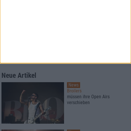
1
7/10
8/10
Meshuggah
Meshuggah
Destroy Erase Improve: 30th Anniversary Edition
Catch Thirtythree: 20th Anniversary Edition
Mehr
Reviews
Neue Artikel
News
Broilers
müssen ihre Open Airs
verschieben