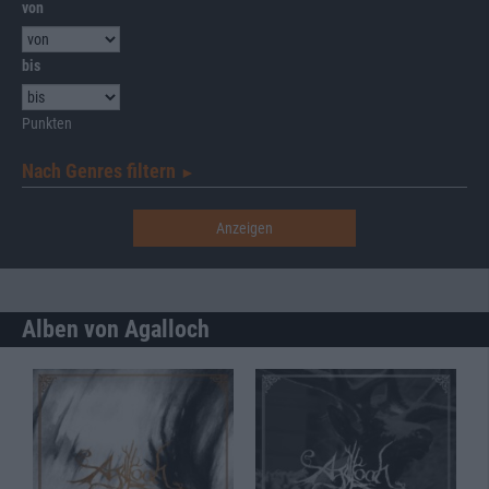
von
bis
Punkten
Nach Genres filtern
►︎
Alben von Agalloch