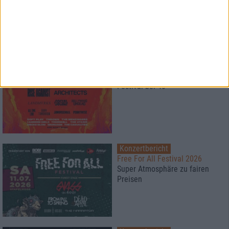
BluRay Verlosung
1
Konzertbericht
Vainstream Rockfest 2026
Festival bei 40°
Konzertbericht
Free For All Festival 2026
Super Atmosphäre zu fairen
Preisen