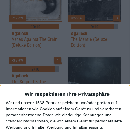
Review
Review
3
10/10
9/10
Agalloch
Agalloch
Ashes Against The Grain
The Mantle (Deluxe
(Deluxe Edition)
Edition)
Review
4
9/10
Agalloch
The Serpent & The
Sphere
Wir respektieren Ihre Privatsphäre
Wir und unsere 1538 Partner speichern und/oder greifen auf
Review
3
Informationen wie Cookies auf einem Gerät zu und verarbeiten
personenbezogene Daten wie eindeutige Kennungen und
8/10
Standardinformationen, die von einem Gerät für personalisierte
Agalloch
Werbung und Inhalte, Werbung und Inhaltsmessung,
Marrow Of The Spirit