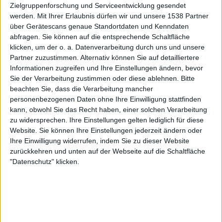
Zielgruppenforschung und Serviceentwicklung gesendet
werden.
Mit Ihrer Erlaubnis dürfen wir und unsere 1538 Partner
über Gerätescans genaue Standortdaten und Kenndaten
abfragen. Sie können auf die entsprechende Schaltfläche
klicken, um der o. a. Datenverarbeitung durch uns und unsere
Partner zuzustimmen. Alternativ können Sie auf detailliertere
Informationen zugreifen und Ihre Einstellungen ändern, bevor
Sie der Verarbeitung zustimmen oder diese ablehnen.
Bitte
beachten Sie, dass die Verarbeitung mancher
personenbezogenen Daten ohne Ihre Einwilligung stattfinden
Review
Review
6
kann, obwohl Sie das Recht haben, einer solchen Verarbeitung
8/10
8/10
zu widersprechen. Ihre Einstellungen gelten lediglich für diese
Agalloch
Agalloch
Website. Sie können Ihre Einstellungen jederzeit ändern oder
From Which Of This Oak
Ashes Against The Grain
Ihre Einwilligung widerrufen, indem Sie zu dieser Website
zurückkehren und unten auf der Webseite auf die Schaltfläche
"Datenschutz" klicken.