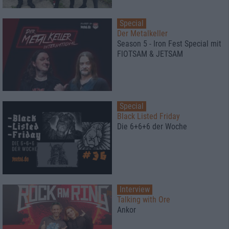
Special
Der Metalkeller
Season 5 - Iron Fest Special mit
FlOTSAM & JETSAM
Special
Black Listed Friday
Die 6+6+6 der Woche
Interview
Talking with Ore
Ankor