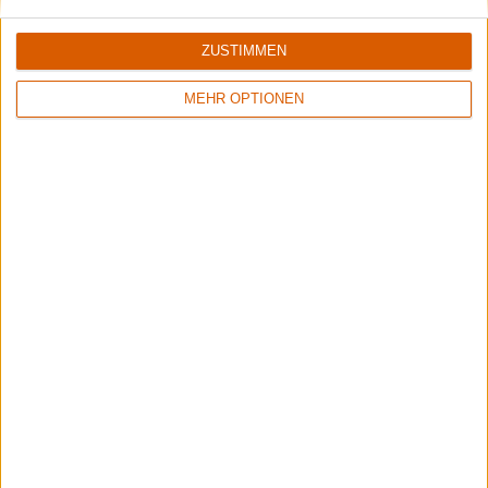
ZUSTIMMEN
MEHR OPTIONEN
Wisdom Tooth Festival 2026
Der große Bericht zum sympathischen kleinen Festival.
Aktuelle Reviews