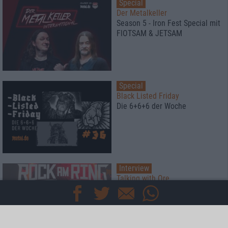
Special
Der Metalkeller
Season 5 - Iron Fest Special mit
FlOTSAM & JETSAM
Special
Black Listed Friday
Die 6+6+6 der Woche
Interview
Talking with Ore
Ankor