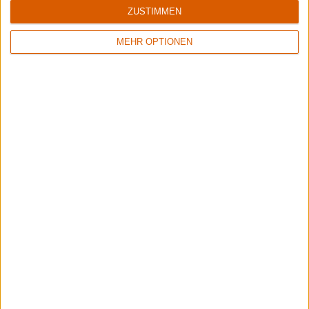
Tales Of Distant Worlds
ReLoad (Remaster)
ZUSTIMMEN
MEHR OPTIONEN