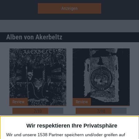
Alben von Akerbeltz
Review
Review
7/10
7/10
Akerbeltz
Körgull The Exterminator
Satànic
und Akerbeltz
Wir respektieren Ihre Privatsphäre
War & Hell
Wir und unsere 1538 Partner speichern und/oder greifen auf