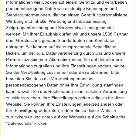
Informationen wie Cookies auf einem Gerät zu und verarbeiten
personenbezogene Daten wie eindeutige Kennungen und
Standardinformationen, die von einem Gerät für personalisierte
Werbung und Inhalte, Werbung und Inhaltsmessung,
Zielgruppenforschung und Serviceentwicklung gesendet
werden.
Mit Ihrer Erlaubnis dürfen wir und unsere 1538 Partner
Aktuell
über Gerätescans genaue Standortdaten und Kenndaten
abfragen. Sie können auf die entsprechende Schaltfläche
klicken, um der o. a. Datenverarbeitung durch uns und unsere
Partner zuzustimmen. Alternativ können Sie auf detailliertere
Informationen zugreifen und Ihre Einstellungen ändern, bevor
Sie der Verarbeitung zustimmen oder diese ablehnen.
Bitte
beachten Sie, dass die Verarbeitung mancher
personenbezogenen Daten ohne Ihre Einwilligung stattfinden
kann, obwohl Sie das Recht haben, einer solchen Verarbeitung
zu widersprechen. Ihre Einstellungen gelten lediglich für diese
Website. Sie können Ihre Einstellungen jederzeit ändern oder
Ihre Einwilligung widerrufen, indem Sie zu dieser Website
zurückkehren und unten auf der Webseite auf die Schaltfläche
Paradise Lost - Greg Mackintosh im Interview auf dem RHZ
"Datenschutz" klicken.
2000er, tech-talk und das Geheimnis hiter der 10-Sekunden-Melodie von "One
Second"