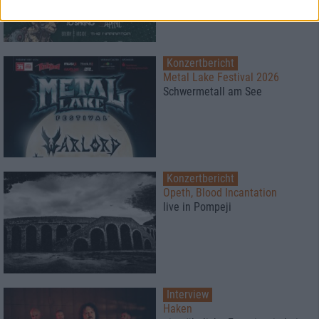
Konzertbericht
Metal Lake Festival 2026
Schwermetall am See
Konzertbericht
Opeth, Blood Incantation
live in Pompeji
Interview
Haken