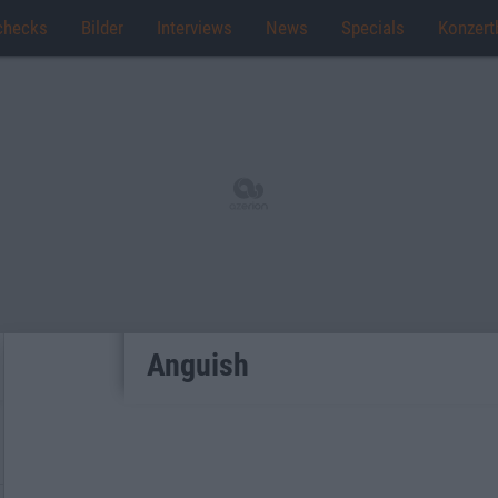
checks
Bilder
Interviews
News
Specials
Konzert
Anguish