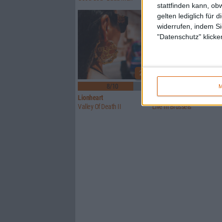
stattfinden kann, ob
gelten lediglich für 
widerrufen, indem Si
"Datenschutz" klicke
2
8/10
Keine Wertung
M
Lionheart
Brutus (BE)
Valley Of Death II
Live In Brussels