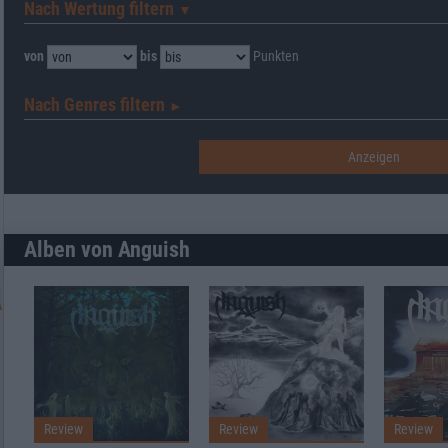
Nach Wertung filtern
▼︎
von
bis
Punkten
Nach Genres filtern
►︎
Alben von Anguish
Review
Review
Review