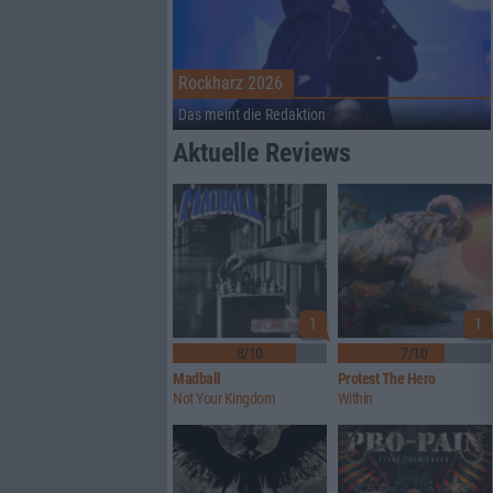
Rockharz 2026
Das meint die Redaktion
Aktuelle Reviews
1
1
8/10
7/10
Madball
Protest The Hero
Not Your Kingdom
Within