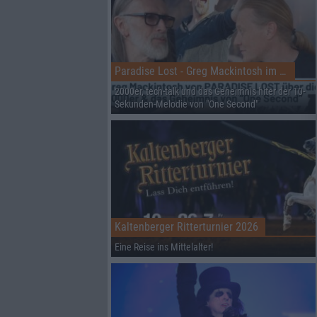
Paradise Lost - Greg Mackintosh im Interview auf dem RHZ
2000er, tech-talk und das Geheimnis hiter der 10-
Sekunden-Melodie von "One Second"
Kaltenberger Ritterturnier 2026
Eine Reise ins Mittelalter!