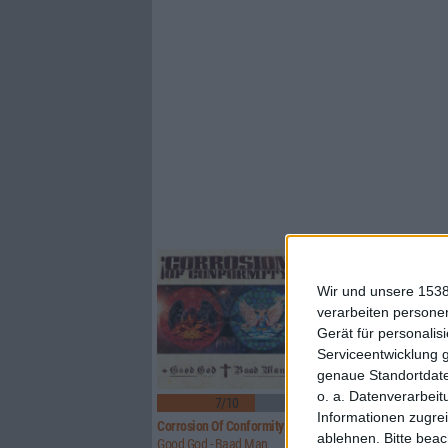
Wir und unsere 1538
verarbeiten persone
Gerät für personali
Serviceentwicklung 
genaue Standortdate
2
o. a. Datenverarbeit
7/10
8/10
Informationen zugrei
Corrosion Of Conformity
Rosa Faenskap
ablehnen.
Bitte bea
Good God - Baad Man
Ingenting Forblir