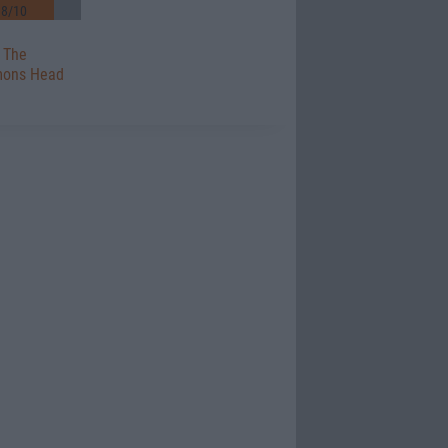
8/10
 The
mons Head