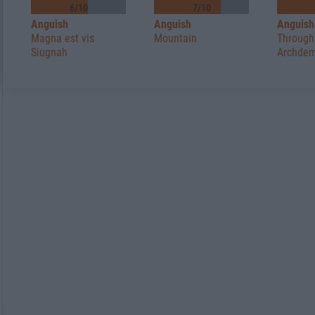
6/10
7/10
Anguish
Anguish
Anguish
Magna est vis
Mountain
Through
Siugnah
Archde