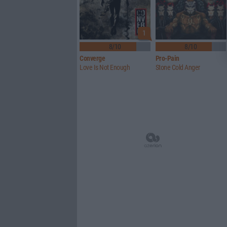
1
8/10
8/10
Converge
Pro-Pain
Love Is Not Enough
Stone Cold Anger