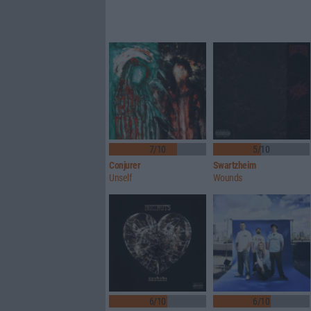
7/10
5/10
Conjurer
Swartzheim
Unself
Wounds
6/10
6/10