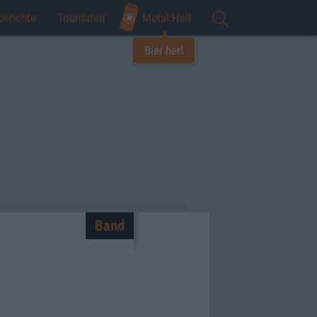
berichte
Tourdaten
Metal Hell
Bier her!
Band