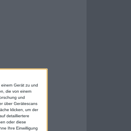
f einem Gerät zu und
n, die von einem
forschung und
ner über Gerätescans
äche klicken, um der
f detailliertere
men oder diese
ne Ihre Einwilligung