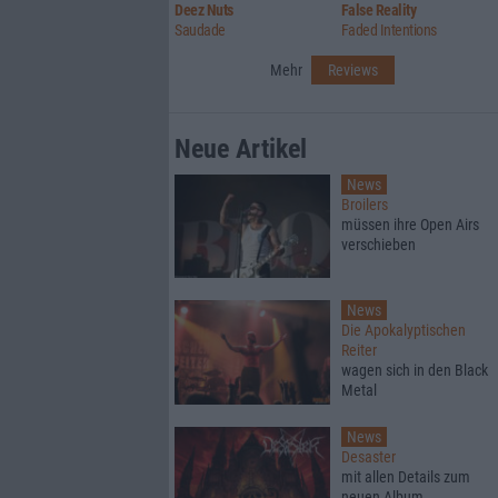
Deez Nuts
False Reality
Saudade
Faded Intentions
Mehr
Reviews
Neue Artikel
News
Broilers
müssen ihre Open Airs
verschieben
News
Die Apokalyptischen
Reiter
wagen sich in den Black
Metal
News
Desaster
mit allen Details zum
neuen Album