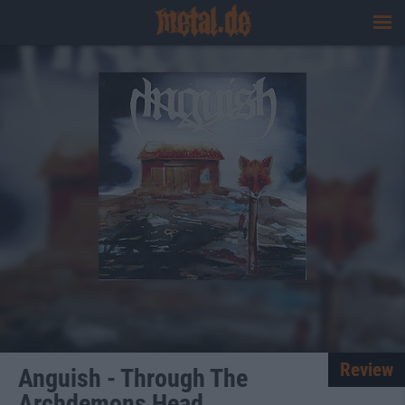
Review
Anguish - Through The
Archdemons Head