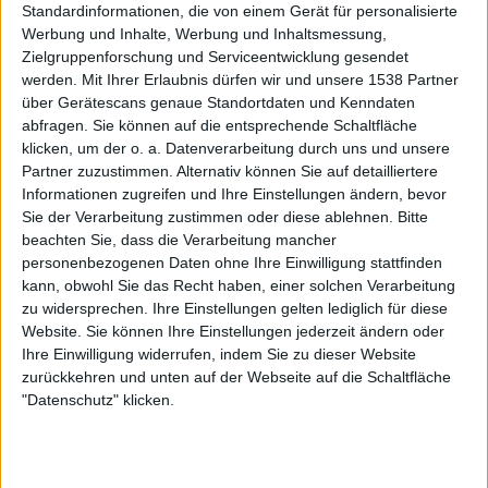
schrammt, sondern mit Eleganz umtänzelt.
Standardinformationen, die von einem Gerät für personalisierte
Werbung und Inhalte, Werbung und Inhaltsmessung,
„Through The Archdemons Head“ bietet in seiner
Zielgruppenforschung und Serviceentwicklung gesendet
knappen Stunde eine fabelhafte Ladung altmodischen
werden.
Mit Ihrer Erlaubnis dürfen wir und unsere 1538 Partner
Doom Metals mit einer ganzen Menge frischer Ansätze.
über Gerätescans genaue Standortdaten und Kenndaten
abfragen. Sie können auf die entsprechende Schaltfläche
Der Gesang könnte für Hörer, die mit etwas rauheren
klicken, um der o. a. Datenverarbeitung durch uns und unsere
Gesangsarten nichts anzufangen wissen, anfangs etwas
Partner zuzustimmen. Alternativ können Sie auf detailliertere
gewöhnungsbedürftig sein, aber ich empfehle jedem
Informationen zugreifen und Ihre Einstellungen ändern, bevor
wärmstens, sich darauf einzulassen. Dieses Debüt
Sie der Verarbeitung zustimmen oder diese ablehnen.
Bitte
verdient es, gehört zu werden und sollte an niemandem,
beachten Sie, dass die Verarbeitung mancher
der Doom Metal zu schätzen weiß, spurlos vorbeigehen!
personenbezogenen Daten ohne Ihre Einwilligung stattfinden
kann, obwohl Sie das Recht haben, einer solchen Verarbeitung
zu widersprechen. Ihre Einstellungen gelten lediglich für diese
Website. Sie können Ihre Einstellungen jederzeit ändern oder
Zur Startseite
Ihre Einwilligung widerrufen, indem Sie zu dieser Website
zurückkehren und unten auf der Webseite auf die Schaltfläche
"Datenschutz" klicken.
05.02.2012
Yannick