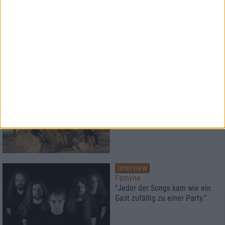
Konzertbericht
Destruction
Gegen alle Widerstände
Konzertbericht
Earthless
Der Sound der Wüste
Interview
Famyne
"Jeder der Songs kam wie ein
Gast zufällig zu einer Party."