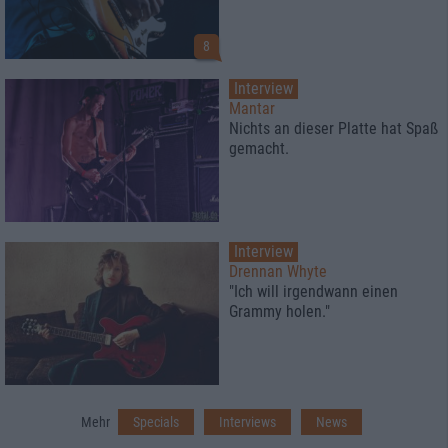
8
Interview
Mantar
Nichts an dieser Platte hat Spaß
gemacht.
Interview
Drennan Whyte
"Ich will irgendwann einen
Grammy holen."
Mehr
Specials
Interviews
News