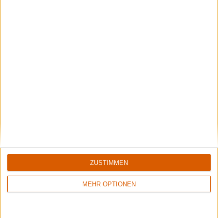
Summer Breeze Gewinnspiel
Kocht mit Starkoch Lucki Maurer
ZUSTIMMEN
Opeth & Blood Incantation live in Pompeji
MEHR OPTIONEN
Unser Livebericht zum Konzert von Opeth und Blood Incantation im
Amphitheater von Pompeji.