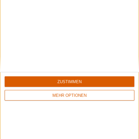
Konzertbericht
Rock am Härtsfeldsee 2018
Klein aber fein, hier lässt es sich entspannt abrocken
ZUSTIMMEN
MEHR OPTIONEN
Konzertbericht
Rockharz Open Air 2018
Der große Festivalbericht