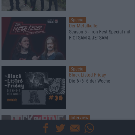
Special
Der Metalkeller
Season 5 - Iron Fest Special mit
FlOTSAM & JETSAM
Special
Black Listed Friday
Die 6+6+6 der Woche
Interview
Talking with Ore
Ankor