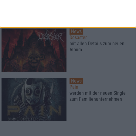
News
Desaster
mit allen Details zum neuen
Album
News
Pain
werden mit der neuen Single
zum Familienunternehmen