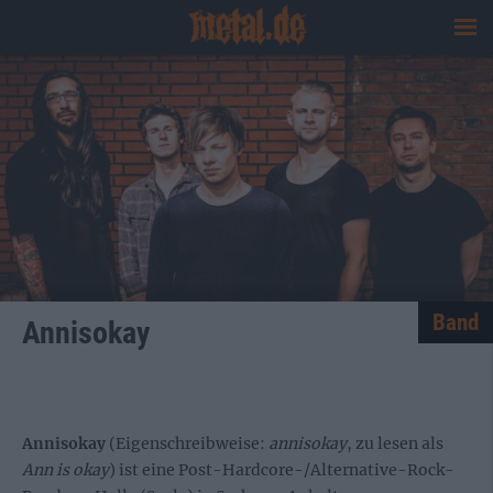
Band
Annisokay
Annisokay
(Eigenschreibweise:
annisokay
, zu lesen als
Ann is okay
) ist eine Post-Hardcore-/Alternative-Rock-