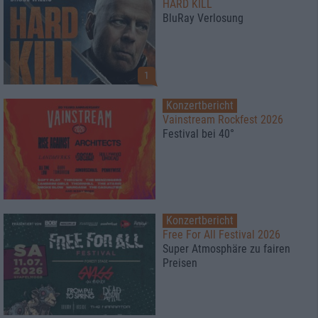
HARD KILL
BluRay Verlosung
1
Konzertbericht
Vainstream Rockfest 2026
Festival bei 40°
Konzertbericht
Free For All Festival 2026
Super Atmosphäre zu fairen
Preisen