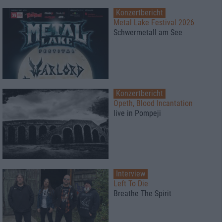
Konzertbericht
Metal Lake Festival 2026
Schwermetall am See
Konzertbericht
Opeth, Blood Incantation
live in Pompeji
Interview
Left To Die
Breathe The Spirit