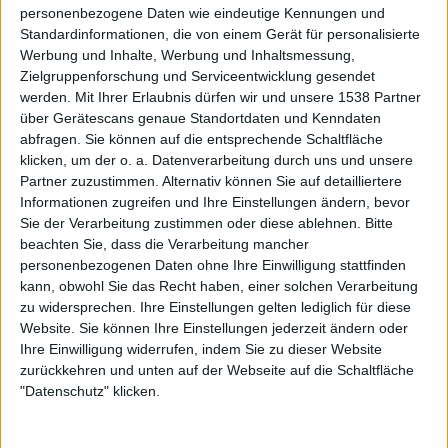
personenbezogene Daten wie eindeutige Kennungen und
Standardinformationen, die von einem Gerät für personalisierte
Werbung und Inhalte, Werbung und Inhaltsmessung,
Zielgruppenforschung und Serviceentwicklung gesendet
werden.
Mit Ihrer Erlaubnis dürfen wir und unsere 1538 Partner
Galerie mit 10 Bildern: Annisokay - Rockharz 2018
über Gerätescans genaue Standortdaten und Kenndaten
abfragen. Sie können auf die entsprechende Schaltfläche
klicken, um der o. a. Datenverarbeitung durch uns und unsere
Partner zuzustimmen. Alternativ können Sie auf detailliertere
Informationen zugreifen und Ihre Einstellungen ändern, bevor
Sie der Verarbeitung zustimmen oder diese ablehnen.
Bitte
beachten Sie, dass die Verarbeitung mancher
personenbezogenen Daten ohne Ihre Einwilligung stattfinden
Galerie mit 16 Bildern: Annisokay - Rock am Härtsfeldsee 2018
kann, obwohl Sie das Recht haben, einer solchen Verarbeitung
zu widersprechen. Ihre Einstellungen gelten lediglich für diese
Website. Sie können Ihre Einstellungen jederzeit ändern oder
Ihre Einwilligung widerrufen, indem Sie zu dieser Website
zurückkehren und unten auf der Webseite auf die Schaltfläche
"Datenschutz" klicken.