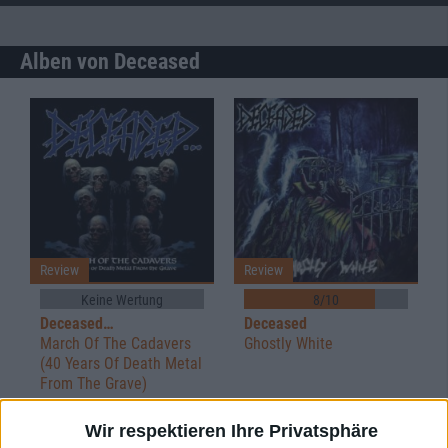
Alben von Deceased
Review
Review
Keine Wertung
8/10
Deceased…
Deceased
March Of The Cadavers
Ghostly White
(40 Years Of Death Metal
From The Grave)
Wir respektieren Ihre Privatsphäre