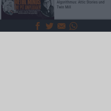
Algorithmus: Attic Stories und
Twin Mill
Special
Rockharz Open Air 2026
Das meint die Redaktion
Special
Kaltenberger Ritterturnier 2026