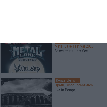
Konzertbericht
Free For All Festival 2026
Super Atmosphäre zu fairen
Preisen
Konzertbericht
Metal Lake Festival 2026
Schwermetall am See
Konzertbericht
Opeth, Blood Incantation
live in Pompeji