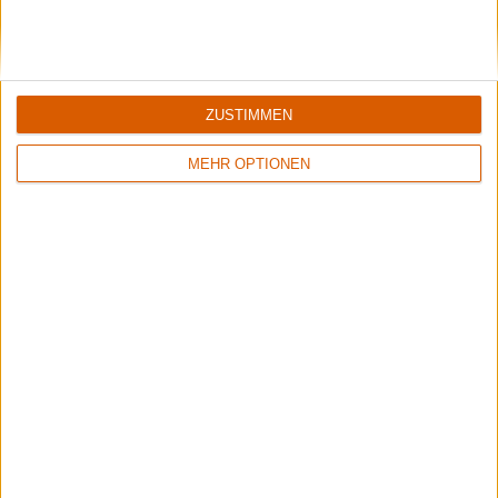
ZUSTIMMEN
MEHR OPTIONEN
1
8/10
6/10
Sinner
Crusade Of Bards
Boom Bang Goodbye
Tales Of Distant Worlds