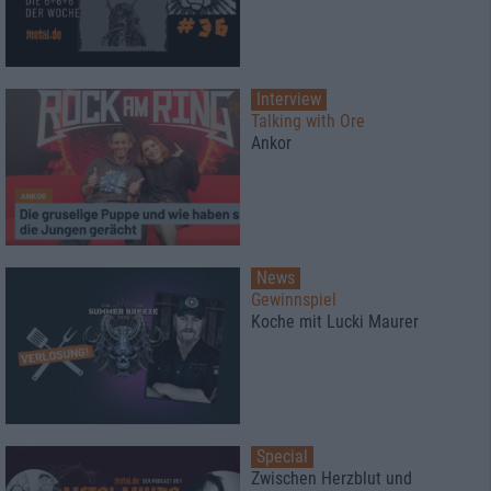
Interview
Talking with Ore
Ankor
News
Gewinnspiel
Koche mit Lucki Maurer
Special
Zwischen Herzblut und