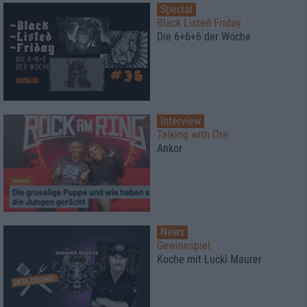
Special
Black Listed Friday
Die 6+6+6 der Woche
Interview
Talking with Ore
Ankor
News
Gewinnspiel
Koche mit Lucki Maurer