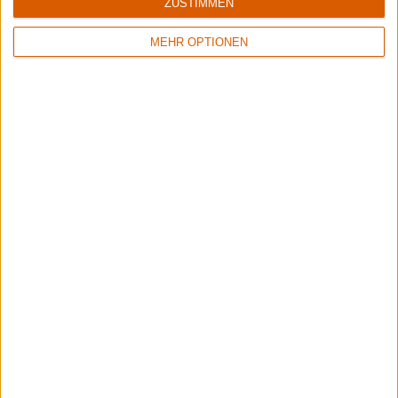
ZUSTIMMEN
8/10
6/10
Sinner
Crusade Of Bards
MEHR OPTIONEN
Boom Bang Goodbye
Tales Of Distant Worlds