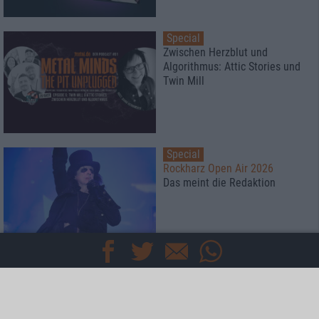
Special
Zwischen Herzblut und
Algorithmus: Attic Stories und
Twin Mill
Special
Rockharz Open Air 2026
Das meint die Redaktion
Special
Kaltenberger Ritterturnier 2026