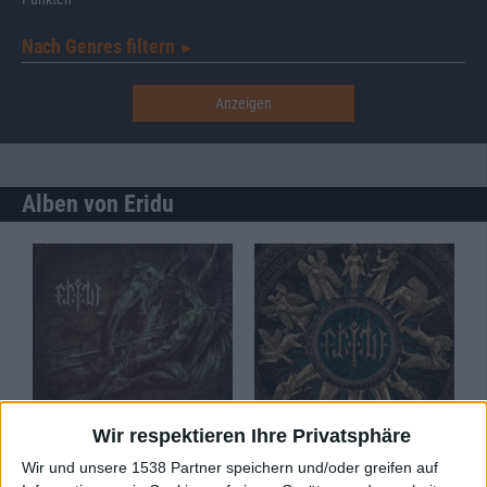
Nach Genres filtern
►︎
Alben von Eridu
Review
Review
Wir respektieren Ihre Privatsphäre
7/10
7/10
Wir und unsere 1538 Partner speichern und/oder greifen auf