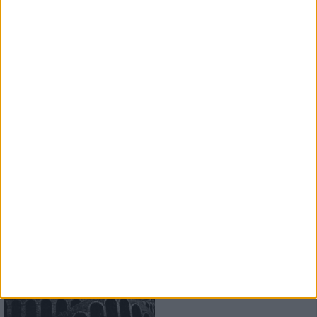
Konzertbericht
Free For All Festival 2026
Super Atmosphäre zu fairen
Preisen
Konzertbericht
Metal Lake Festival 2026
Schwermetall am See
Konzertbericht
Opeth, Blood Incantation
live in Pompeji