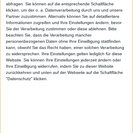
abfragen. Sie können auf die entsprechende Schaltfläche
klicken, um der o. a. Datenverarbeitung durch uns und unsere
Partner zuzustimmen. Alternativ können Sie auf detailliertere
Review
Review
Informationen zugreifen und Ihre Einstellungen ändern, bevor
7/10
6/10
Sie der Verarbeitung zustimmen oder diese ablehnen.
Bitte
Kryptos
Kryptos
beachten Sie, dass die Verarbeitung mancher
Decimator
Force Of Danger
personenbezogenen Daten ohne Ihre Einwilligung stattfinden
kann, obwohl Sie das Recht haben, einer solchen Verarbeitung
zu widersprechen. Ihre Einstellungen gelten lediglich für diese
Website. Sie können Ihre Einstellungen jederzeit ändern oder
Ihre Einwilligung widerrufen, indem Sie zu dieser Website
zurückkehren und unten auf der Webseite auf die Schaltfläche
"Datenschutz" klicken.
Review
1
Review
6/10
7/10
Kryptos
Kryptos
Afterburner
Burn Up The Night