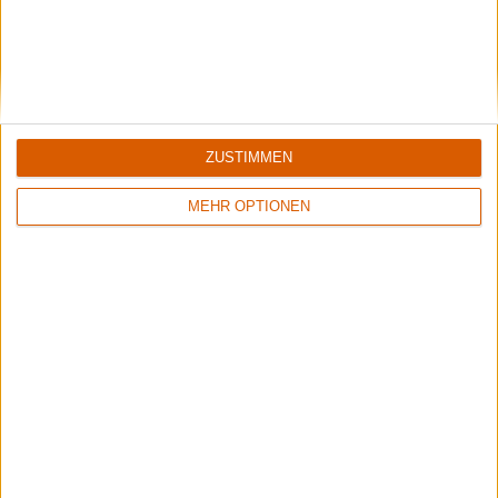
ZUSTIMMEN
MEHR OPTIONEN
5/10
8/10
Flowers Of Rust
Xandria
Crude Exhibitions Of The Soul
Eclipse