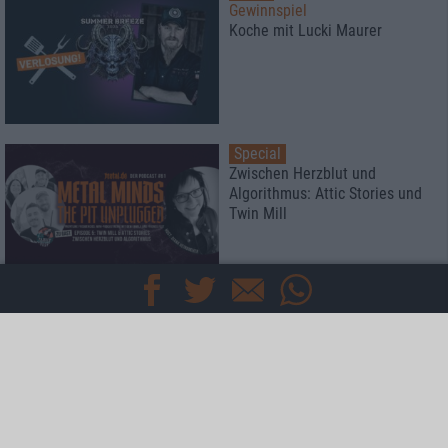
Gewinnspiel
Koche mit Lucki Maurer
Special
Zwischen Herzblut und
Algorithmus: Attic Stories und
Twin Mill
Special
Rockharz Open Air 2026
Das meint die Redaktion