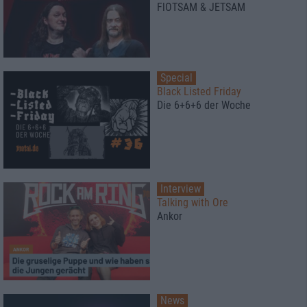
FlOTSAM & JETSAM
Special
Black Listed Friday
Die 6+6+6 der Woche
Interview
Talking with Ore
Ankor
News