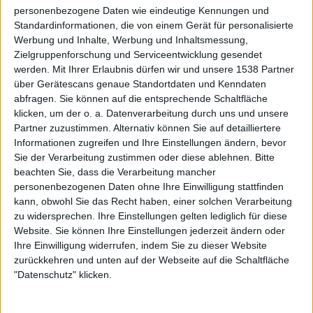
personenbezogene Daten wie eindeutige Kennungen und
Standardinformationen, die von einem Gerät für personalisierte
Werbung und Inhalte, Werbung und Inhaltsmessung,
Zielgruppenforschung und Serviceentwicklung gesendet
werden.
Mit Ihrer Erlaubnis dürfen wir und unsere 1538 Partner
Aktuell
über Gerätescans genaue Standortdaten und Kenndaten
abfragen. Sie können auf die entsprechende Schaltfläche
klicken, um der o. a. Datenverarbeitung durch uns und unsere
Partner zuzustimmen. Alternativ können Sie auf detailliertere
Informationen zugreifen und Ihre Einstellungen ändern, bevor
Sie der Verarbeitung zustimmen oder diese ablehnen.
Bitte
beachten Sie, dass die Verarbeitung mancher
personenbezogenen Daten ohne Ihre Einwilligung stattfinden
kann, obwohl Sie das Recht haben, einer solchen Verarbeitung
zu widersprechen. Ihre Einstellungen gelten lediglich für diese
Website. Sie können Ihre Einstellungen jederzeit ändern oder
Ihre Einwilligung widerrufen, indem Sie zu dieser Website
zurückkehren und unten auf der Webseite auf die Schaltfläche
Black Listed Friday – Die 6+6+6 der Woche
"Datenschutz" klicken.
Vocals sind wichtig: Hier kommen Stars, Statements und Stammhalter des
Gesangs.