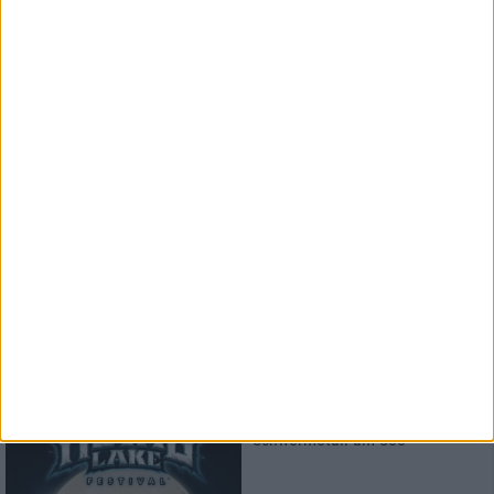
Konzertbericht
Vainstream Rockfest 2026
Festival bei 40°
Konzertbericht
Free For All Festival 2026
Super Atmosphäre zu fairen
Preisen
Konzertbericht
Metal Lake Festival 2026
Schwermetall am See