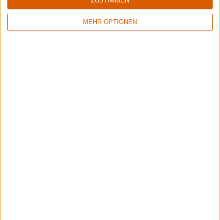
ZUSTIMMEN
MEHR OPTIONEN
6/10
Keine Wertung
Crusade Of Bards
Metallica
Tales Of Distant Worlds
ReLoad (Remaster)