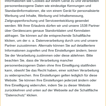
Informationen wie Cookies auf einem Gerät zu und verarbeiten
personenbezogene Daten wie eindeutige Kennungen und
Standardinformationen, die von einem Gerät für personalisierte
Werbung und Inhalte, Werbung und Inhaltsmessung,
Zielgruppenforschung und Serviceentwicklung gesendet
werden.
Mit Ihrer Erlaubnis dürfen wir und unsere 1538 Partner
Review
Review
über Gerätescans genaue Standortdaten und Kenndaten
6/10
7/10
abfragen. Sie können auf die entsprechende Schaltfläche
Rancid
Rancid
klicken, um der o. a. Datenverarbeitung durch uns und unsere
...Honor Is All We Know
Let The Dominoes Fall
Partner zuzustimmen. Alternativ können Sie auf detailliertere
Informationen zugreifen und Ihre Einstellungen ändern, bevor
Sie der Verarbeitung zustimmen oder diese ablehnen.
Bitte
beachten Sie, dass die Verarbeitung mancher
personenbezogenen Daten ohne Ihre Einwilligung stattfinden
kann, obwohl Sie das Recht haben, einer solchen Verarbeitung
zu widersprechen. Ihre Einstellungen gelten lediglich für diese
Aktuell
Website. Sie können Ihre Einstellungen jederzeit ändern oder
Ihre Einwilligung widerrufen, indem Sie zu dieser Website
zurückkehren und unten auf der Webseite auf die Schaltfläche
"Datenschutz" klicken.