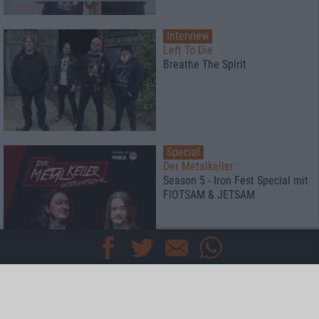
Interview
Left To Die
Breathe The Spirit
Special
Der Metalkeller
Season 5 - Iron Fest Special mit
FlOTSAM & JETSAM
Special
Black Listed Friday
Die 6+6+6 der Woche