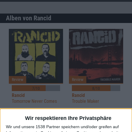
Alben von Rancid
Review
Review
7/10
8/10
Rancid
Rancid
Tomorrow Never Comes
Trouble Maker
Wir respektieren Ihre Privatsphäre
Wir und unsere 1538 Partner speichern und/oder greifen auf