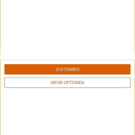
5/10
8/10
Flowers Of Rust
Xandria
Crude Exhibitions Of The Soul
Eclipse
ZUSTIMMEN
MEHR OPTIONEN
1
8/10
6/10
Sinner
Crusade Of Bards