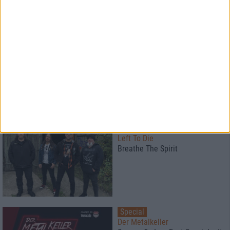
Konzertbericht
Opeth, Blood Incantation
live in Pompeji
Interview
Left To Die
Breathe The Spirit
Special
Der Metalkeller