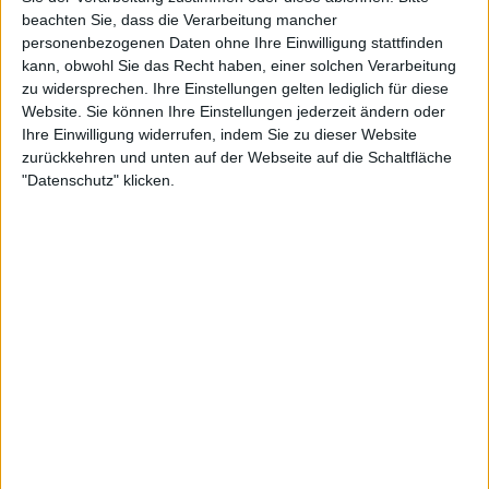
beachten Sie, dass die Verarbeitung mancher
personenbezogenen Daten ohne Ihre Einwilligung stattfinden
kann, obwohl Sie das Recht haben, einer solchen Verarbeitung
zu widersprechen. Ihre Einstellungen gelten lediglich für diese
Interessante Alben finden
Website. Sie können Ihre Einstellungen jederzeit ändern oder
Ihre Einwilligung widerrufen, indem Sie zu dieser Website
Auf der Suche nach neuer Mucke? Durchsuche unser Review-Archiv mit
zurückkehren und unten auf der Webseite auf die Schaltfläche
aktuell
38636
Reviews und lass Dich inspirieren!
"Datenschutz" klicken.
Nach Wertung filtern
▼︎
von
bis
Punkten
Nach Genres filtern
►︎