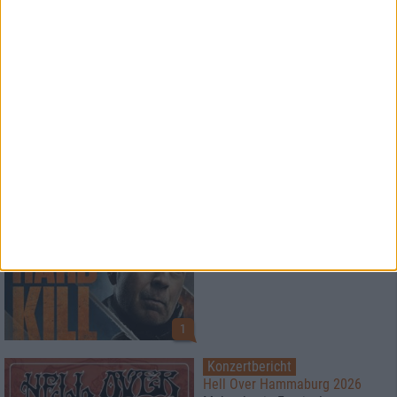
News
Paradise Lost
veröffentlichen Livealbum
News
HARD KILL
BluRay Verlosung
1
Konzertbericht
Hell Over Hammaburg 2026