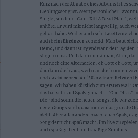
Kurz nach der Abgabe eines Albums ist es sch
Lieblingssong ist. Mein persönlicher Favorit i
Single, sondern “Can’t Kill A Dead Man“, weil
anhöre. Er wird mir nicht langweilig, auch w
gehört habe. Weil er auch sehr facettenreich i
auch beim Einsingen gemerkt. Man baut sich d
Demo, und dann ist irgendwann der Tag der 
singen muss. Und dann merkt man, Alter, das is
und noch eine Alternation, oh Gott oh Gott, u
das dann doch aus, weil man doch immer wied
und das ist sehr schön! Was wir am liebsten li
sagen. Wir haben kürzlich zum ersten Mal “One
das hat sehr viel Spaß gemacht. “One Of Us“ 
Die“ sind somit die neuen Songs, die wir zuers
neuen Songs sind quasi immer das grünste Gr
sieht. Aber alles andere macht auch Spaß, es g
Song der nicht Spaß macht, ihn live zu spielen
auch spaßige Leut‘ und spaßige Zombies.