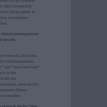
n die uns als Lebende
es alles thematisch
serem Alltag haben. In
ecken, Ausnahmen
ührt.
it dem beziehungsweise
t das ein
 weil man ALLES in das
t reinbringen kann.
ier“ und “Sauf Sauf Sauf“,
 es in die
ch mit den
on haben, dann ist der
in unserem Thema
u verwenden.
s gemacht als bei “Hey