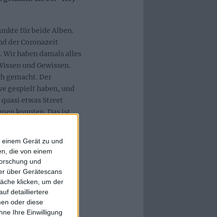
nkte für beide Alben.
end der Coronazeit
k. Wir haben damals alles
Wissen und Gewissen.
ch gemacht. Der
ive gespielt haben, und
quasi etwas Street
men konnten. Das ist
oll in seinem Studio
eren. Wenn man aber
f einem Gerät zu und
zusammen sich selbst
n, die von einem
ses Jahr ganz deutlich
forschung und
 Weiterentwicklung einer
ner über Gerätescans
rapeuten, wo man am
äche klicken, um der
f detailliertere
ommt, und dann quatscht
men oder diese
mehr als vorher.
ne Ihre Einwilligung
lt. Zusammen mit den