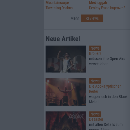
Mountainscape
Meshuggah
Traversing Realms
Destroy Erase Improve: 30th Anniversary Edition
Mehr
Reviews
Neue Artikel
News
Broilers
müssen ihre Open Airs
verschieben
News
Die Apokalyptischen
Reiter
wagen sich in den Black
Metal
News
Desaster
mit allen Details zum
neuen Album