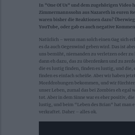
In “One Of Us“ und dem zugehörigen Video h
Zimmermannssohn aus Nazareth in euren R
waren bisher die Reaktionen dazu? Überwiege
YouTube, oder gab es auch negative Kommen
Natürlich – wenn man solch einen Gag sich erl
es da auch Gegenwind geben wird. Das ist aber
uns bemüht, niemanden zu verletzen oder zu 
dann eh dazu, das zu überdenken und zu zerde
die es lustig finden, finden es lustig, und die,
finden es einfach scheiße. Aber wir haben jetz
Morddrohungen bekommen, und wir fürchten 
unser Leben, zumal das bei Zombies eh egal wä
tot. Aber in dem Sinne war es eher positiv, di
lustig, und beim “Leben des Brian“ hat man e
verkraftet. Daher – alles ok.