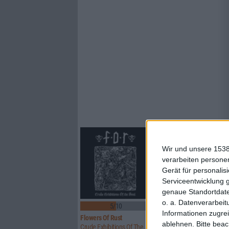
Wir und unsere 1538
verarbeiten persone
Gerät für personali
Serviceentwicklung 
genaue Standortdate
o. a. Datenverarbeit
5/10
8/10
Informationen zugrei
Flowers Of Rust
Xandria
ablehnen.
Bitte bea
Crude Exhibitions Of The Soul
Eclipse