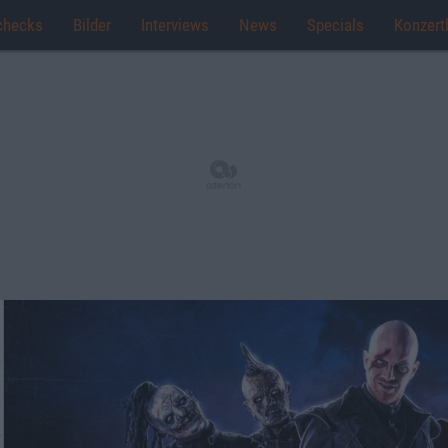
checks
Bilder
Interviews
News
Specials
Konzert