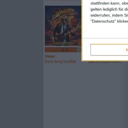
stattfinden kann, ob
gelten lediglich für 
widerrufen, indem Si
"Datenschutz" klicke
1
8/10
6/10
M
Sinner
Crusade Of Bards
Boom Bang Goodbye
Tales Of Distant Worlds