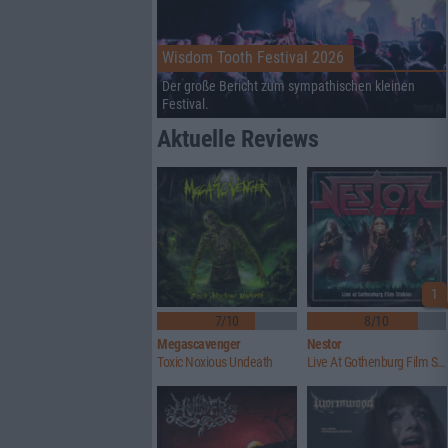
Wisdom Tooth Festival 2026
Der große Bericht zum sympathischen kleinen
Festival.
Aktuelle Reviews
1
7/10
8/10
Megascavenger
Nestor
Toxic Noxious Undeath
Live At Gothenburg Film Studios