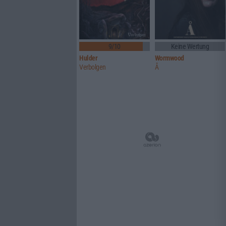
9/10
Keine Wertung
Hulder
Wormwood
Verbolgen
Å