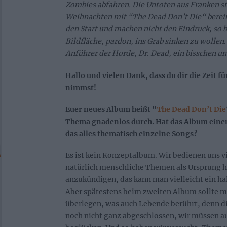
Zombies abfahren. Die Untoten aus Franken st
Weihnachten mit “The Dead Don’t Die“ bereit
den Start und machen nicht den Eindruck, so 
Bildfläche, pardon, ins Grab sinken zu wollen
Anführer der Horde, Dr. Dead, ein bisschen un
Hallo und vielen Dank, dass du dir die Zeit f
nimmst!
Euer neues Album heißt “
The Dead Don’t Die
Thema gnadenlos durch. Hat das Album einen
das alles thematisch einzelne Songs?
Es ist kein Konzeptalbum. Wir bedienen uns 
natürlich menschliche Themen als Ursprung 
anzukündigen, das kann man vielleicht ein h
Aber spätestens beim zweiten Album sollte m
überlegen, was auch Lebende berührt, denn di
noch nicht ganz abgeschlossen, wir müssen a