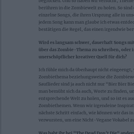
beglücken. Und so haben wir versucht, Theme
berühren in die Zombiewelt zu holen. So sind 
einzelne Songs, die ihren Ursprung alle in un
jedem Song kann man glaube ich etwas entd
bestätigen die Regel, das einen irgendwie ber
Wird es langsam schwer, dauerhaft Songs m
über das Zombie-Thema zu schreiben, oder is
unerschöpflicher kreativer Quell für dich?
Ich fühle mich da überhaupt nicht eingeengt,
Zombiethema beziehungsweise die Zombiewel
Sauflieder sind ja auch nicht nur “Bier Bier B
man bemüht sich da auch, Worte zu finden, um
entsprechende Welt zu holen, und so ist es au
Zombiethemen. Wenn wir irgendeine Inspirati
nächste Schritt einfach, wie können wir das 
verwursten, um eine Nicht-Vegane Vokabel z
Was habt ihr bei “The Dead Don’t Die“ ander