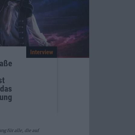
Interview
raße
st
 das
lung
 für alle, die auf