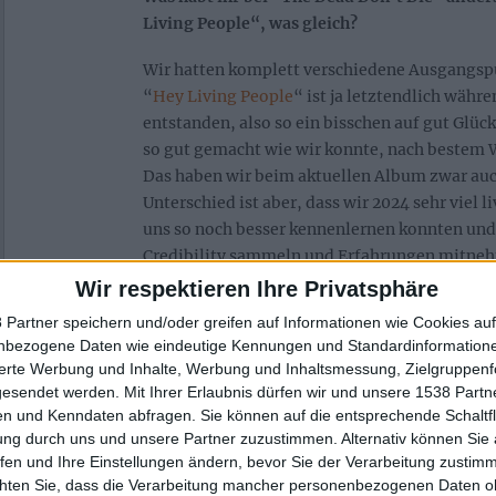
Living People“, was gleich?
Wir hatten komplett verschiedene Ausgangspu
“
Hey Living People
“ ist ja letztendlich währ
entstanden, also so ein bisschen auf gut Glüc
so gut gemacht wie wir konnte, nach bestem 
Das haben wir beim aktuellen Album zwar au
Unterschied ist aber, dass wir 2024 sehr viel l
uns so noch besser kennenlernen konnten und 
Credibility sammeln und Erfahrungen mitneh
mit nichts zu ersetzen. Da kann man noch so t
Wir respektieren Ihre Privatsphäre
sitzen und noch so Fancy irgendwas komponi
 Partner speichern und/oder greifen auf Informationen wie Cookies au
selbst auf der Straße ist und mit den Leuten 
nbezogene Daten wie eindeutige Kennungen und Standardinformatione
kennenlernt, und das ist etwas was bei uns die
sierte Werbung und Inhalte, Werbung und Inhaltsmessung, Zielgruppen
passiert ist, ist das einfach das Beste für die
gesendet werden.
Mit Ihrer Erlaubnis dürfen wir und unsere 1538 Part
Band. Das war so ein bisschen wie beim The
n und Kenndaten abfragen. Sie können auf die entsprechende Schaltfl
ung durch uns und unsere Partner zuzustimmen. Alternativ können Sie au
Anfang einer Stunde eine Frage gestellt bek
fen und Ihre Einstellungen ändern, bevor Sie der Verarbeitung zustim
man eine Stunde über sich und weiß am Ende 
chten Sie, dass die Verarbeitung mancher personenbezogenen Daten oh
Genauso haben sich unsere Konzerte angefüh