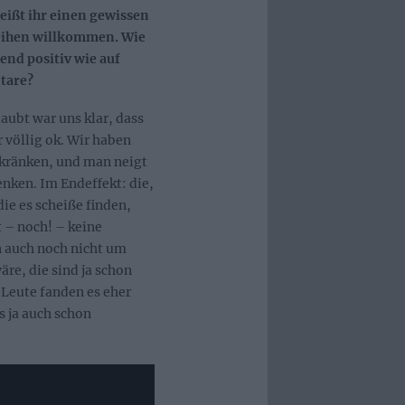
eißt ihr einen gewissen
eihen willkommen. Wie
nd positiv wie auf
tare?
aubt war uns klar, dass
 völlig ok. Wir haben
kränken, und man neigt
nken. Im Endeffekt: die,
 die es scheiße finden,
t – noch! – keine
auch noch nicht um
re, die sind ja schon
e Leute fanden es eher
s ja auch schon