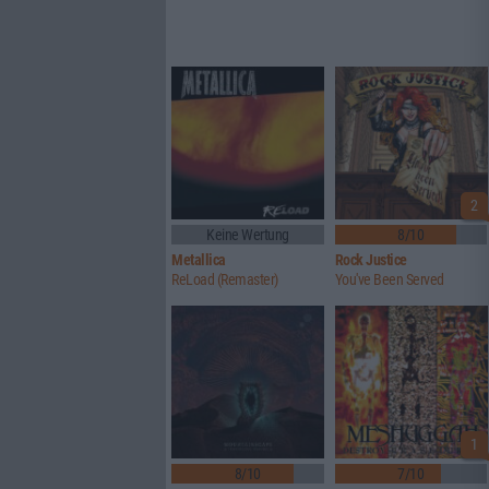
2
Keine Wertung
8/10
Metallica
Rock Justice
ReLoad (Remaster)
You've Been Served
1
8/10
7/10