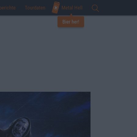
berichte
Tourdaten
Metal Hell
Bier her!