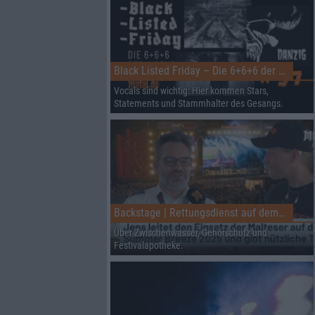
Black Listed Friday – Die 6+6+6 der Woche
Vocals sind wichtig: Hier kommen Stars,
Statements und Stammhalter des Gesangs.
Backstage | Rettungsdienst auf dem Summer Breeze
Über Zwischenwasser, Gehörschutz und
Festivalapotheke.