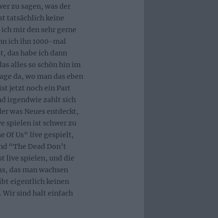
wer zu sagen, was der
st tatsächlich keine
 ich mir den sehr gerne
enn ich ihn 1000-mal
st, das habe ich dann
as alles so schön hin im
Tage da, wo man das eben
t jetzt noch ein Part
nd irgendwie zahlt sich
er was Neues entdeckt,
ve spielen ist schwer zu
 Of Us“ live gespielt,
und “The Dead Don’t
t live spielen, und die
as, das man wachsen
ibt eigentlich keinen
. Wir sind halt einfach